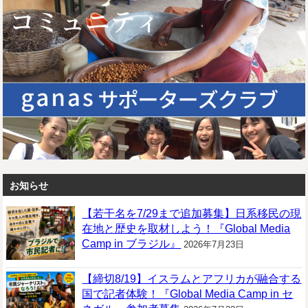
お知らせ
【若干名を7/29まで追加募集】日系移民の現
在地と歴史を取材しよう！『Global Media
Camp in ブラジル』
2026年7月23日
【締切8/19】イスラムとアフリカが融合する
国で記者体験！『Global Media Camp in セ