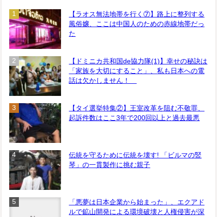
【ラオス無法地帯を行く⑦】路上に整列する
風俗嬢、ここは中国人のための赤線地帯だっ
た
【ドミニカ共和国de協力隊(1)】幸せの秘訣は
「家族を大切にすること」、私も日本への電
話は欠かしません！
【タイ選挙特集②】王室改革を阻む不敬罪、
起訴件数はここ3年で200回以上と過去最悪
伝統を守るために伝統を壊す! 「ビルマの竪
琴」の一貫製作に挑む親子
「悪夢は日本企業から始まった」、エクアド
ルで鉱山開発による環境破壊と人権侵害が深