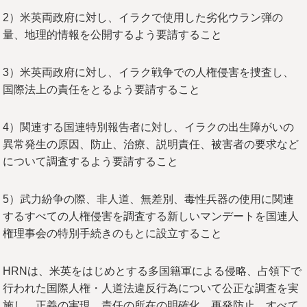
2）米英両政府に対し、イラクで使用した劣化ウラン弾の
量、地理的情報を公開するよう要請すること
3）米英両政府に対し、イラク戦争での人権侵害を捜査し、
国際法上の責任をとるよう要請すること
4）関連する国連特別報告者に対し、イラクの出生障がいの
異常発生の原因、防止、治療、説明責任、被害者の要求など
について調査するよう要請すること
5）武力紛争の際、非人道、無差別、毒性兵器の使用に関連
するすべての人権侵害を調査する新しいマンデートを国連人
権理事会の特別手続きのもとに設立すること
HRNは、米英をはじめとする多国籍軍による侵略、占領下で
行われた国際人権・人道法違反行為について公正な調査を実
施し、正義の実現、責任の所在の明確化、再発防止、すべて