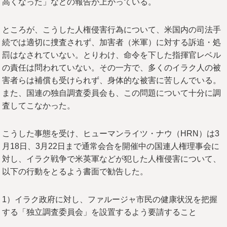
高くなった」などの報告が上がっている。
ところが、こうした人権侵害行為について、米国内の司法手
続では適切に捜査されず、加害者（米軍）に対する訴追・処
罰はなされていない。とりわけ、命令を下した指揮官レベル
の責任は問われていない。その一方で、多くのイラク人の被
害者らは補償も受けられず、身体的な被害に苦しんでいる。
また、国連の独自調査委員会も、この問題について十分に調
査してこなかった。
こうした事態を受け、ヒューマンライツ・ナウ（HRN）は3
月18日、3月22日まで通常会合を開催中の国連人権理事会に
対し、イラク戦争で米英軍などが犯した人権侵害について、
以下の行動をとるよう書面で勧告した。
1）イラク政府に対し、ファルージャ市民の健康状況を把握
する「独立調査委員会」を設置するよう要請すること