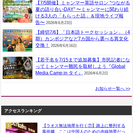
【7/5開催】ミャンマー英語サロン “つながる
夏の語り合いDAY” 〜ミャンマーに関わり続
ける3人の「もらった話」＆現地ライブ報
告〜
2026年6月23日
【締切7/6】「日本語トークセッション」（4
期）カンボジアなど7カ国から選べる異文化
交換！
2026年6月16日
【若干名を7/15まで追加募集】市民記者にな
ってミャンマー難民を取材しよう『Global
Media Camp in タイ』
2026年6月2日
お知らせ一覧へ >>
アクセスランキング
【ラオス無法地帯を行く⑦】路上に整列する
風俗嬢、ここは中国人のための赤線地帯だっ