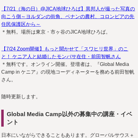
【7/21（海の日）@JICA地球ひろば】異邦人が撮った写真の
向こう側～ヨルダンの街角、ベナンの農村、コロンビアの先
住民保護区から～
＊無料。場所は東京・市ヶ谷のJICA地球ひろば。
【7/24 Zoom開催】もっと聞かせて「スワヒリ世界」のこ
と！ ケニア人と結婚したモンバサ在住・前田智帆さん
＊無料です。オンライン開催。登壇者は、『Global Media
Camp in ケニア』の現地コーディネーターを務める前田智帆
さん。
随時更新します。
Global Media Camp
以外の募集中の講座・イベ
ント
日本にいながらできることもあります。グローバルサウス＋