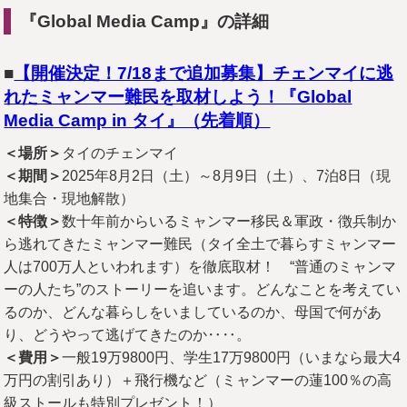
『Global Media Camp』の詳細
■
【開催決定！7/18まで追加募集】チェンマイに逃
れたミャンマー難民を取材しよう！『Global
Media Camp in タイ』（先着順）
＜場所＞
タイのチェンマイ
＜期間＞
2025年8月2日（土）～8月9日（土）、7泊8日（現
地集合・現地解散）
＜特徴＞
数十年前からいるミャンマー移民＆軍政・徴兵制か
ら逃れてきたミャンマー難民（タイ全土で暮らすミャンマー
人は700万人といわれます）を徹底取材！ “普通のミャンマ
ーの人たち”のストーリーを追います。どんなことを考えてい
るのか、どんな暮らしをいましているのか、母国で何があ
り、どうやって逃げてきたのか‥‥。
＜費用＞
一般19万9800円、学生17万9800円（いまなら最大4
万円の割引あり）＋飛行機など（ミャンマーの蓮100％の高
級ストールも特別プレゼント！）