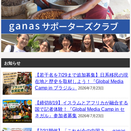
お知らせ
【若干名を7/29まで追加募集】日系移民の現
在地と歴史を取材しよう！『Global Media
Camp in ブラジル』
2026年7月23日
【締切8/19】イスラムとアフリカが融合する
国で記者体験！『Global Media Camp in セ
ネガル』参加者募集
2026年7月23日
【7/31開催】「これが今の中国？」─ganas