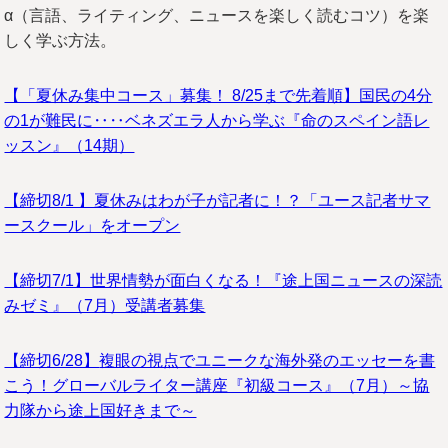
α（言語、ライティング、ニュースを楽しく読むコツ）を楽
しく学ぶ方法。
【「夏休み集中コース」募集！ 8/25まで先着順】国民の4分
の1が難民に‥‥ベネズエラ人から学ぶ『命のスペイン語レ
ッスン』（14期）
【締切8/1 】夏休みはわが子が記者に！？「ユース記者サマ
ースクール」をオープン
【締切7/1】世界情勢が面白くなる！『途上国ニュースの深読
みゼミ』（7月）受講者募集
【締切6/28】
複眼の視点でユニークな海外発のエッセーを書
こう！グローバルライター講座『初級コース』（7月）～協
力隊から途上国好きまで～