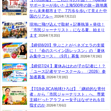
サポーターが歩いた上海500年の旅～路地裏
から未来都市まで、7万歩を歩いて見えた中
国のリアル～
2026年7月21日
現地に飛び込んで取材＋記事執筆＋発信！
「市民ジャーナリスト」になる夏、始まり
ます
2026年7月20日
【締切8/20】学ぶことがベネズエラの支援
に！『命のスペイン語レッスン』の「夏休
み集中コース」（9月）募集
2026年7月19日
【締切7/24 】夏休みはわが子が記者に！？
「ユース記者サマースクール」〈2026〉参
加者募集
2026年7月18日
【7/19＠JICA地球ひろば】「継続的な寄付
者」から「市民ジャーナリスト」へ、専業
主婦だったアラフォー女子はなぜそれを目
指すのか
2026年7月6日