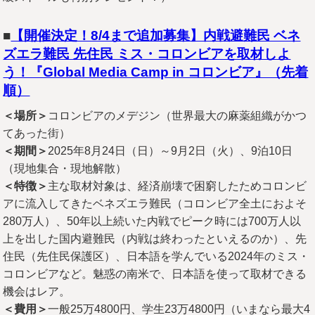
■
【開催決定！8/4まで追加募集】内戦避難民 ベネ
ズエラ難民 先住民 ミス・コロンビアを取材しよ
う！『Global Media Camp in コロンビア』（先着
順）
＜場所＞
コロンビアのメデジン（世界最大の麻薬組織がかつ
てあった街）
＜期間＞
2025年8月24日（日）～9月2日（火）、9泊10日
（現地集合・現地解散）
＜特徴＞
主な取材対象は、経済崩壊で困窮したためコロンビ
アに流入してきたベネズエラ難民（コロンビア全土におよそ
280万人）、50年以上続いた内戦でピーク時には700万人以
上を出した国内避難民（内戦は終わったといえるのか）、先
住民（先住民保護区）、日本語を学んでいる2024年のミス・
コロンビアなど。魅惑の南米で、日本語を使って取材できる
機会はレア。
＜費用＞
一般25万4800円、学生23万4800円（いまなら最大4