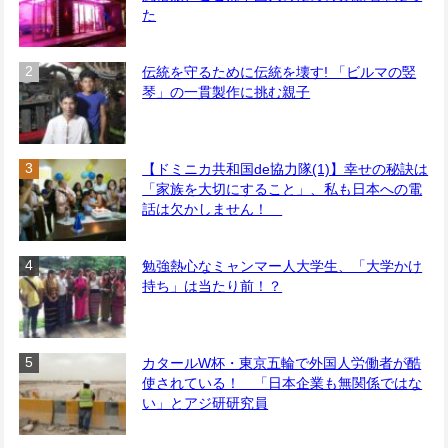
た
伝統を守るために伝統を壊す! 「ビルマの竪
琴」の一貫製作に挑む親子
【ドミニカ共和国de協力隊(1)】幸せの秘訣は
「家族を大切にすること」、私も日本への電
話は欠かしません！
勉強熱心なミャンマー人大学生、「大学かけ
持ち」は当たり前！？
カタールW杯・東京五輪で外国人労働者が酷
使されている！ 「日本企業も無関係ではな
い」とアジ研研究員