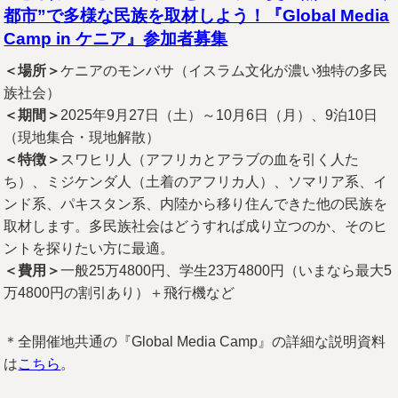
都市”で多様な民族を取材しよう！『Global Media
Camp in ケニア』参加者募集
＜場所＞
ケニアのモンバサ（イスラム文化が濃い独特の多民
族社会）
＜期間＞
2025年9月27日（土）～10月6日（月）、9泊10日
（現地集合・現地解散）
＜特徴＞
スワヒリ人（アフリカとアラブの血を引く人た
ち）、ミジケンダ人（土着のアフリカ人）、ソマリア系、イ
ンド系、パキスタン系、内陸から移り住んできた他の民族を
取材します。多民族社会はどうすれば成り立つのか、そのヒ
ントを探りたい方に最適。
＜費用＞
一般25万4800円、学生23万4800円（いまなら最大5
万4800円の割引あり）＋飛行機など
＊全開催地共通の『Global Media Camp』の詳細な説明資料
は
こちら
。