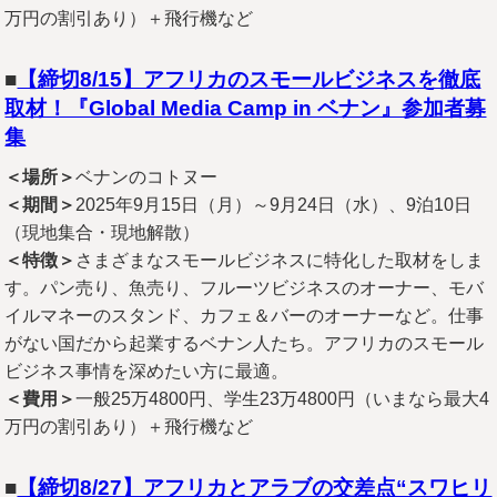
万円の割引あり）＋飛行機など
■
【締切8/15】アフリカのスモールビジネスを徹底
取材！『Global Media Camp in ベナン』参加者募
集
＜場所＞
ベナンのコトヌー
＜期間＞
2025年9月15日（月）～9月24日（水）、9泊10日
（現地集合・現地解散）
＜特徴＞
さまざまなスモールビジネスに特化した取材をしま
す。パン売り、魚売り、フルーツビジネスのオーナー、モバ
イルマネーのスタンド、カフェ＆バーのオーナーなど。仕事
がない国だから起業するベナン人たち。アフリカのスモール
ビジネス事情を深めたい方に最適。
＜費用＞
一般25万4800円、学生23万4800円（いまなら最大4
万円の割引あり）＋飛行機など
■
【締切8/27】アフリカとアラブの交差点“スワヒリ