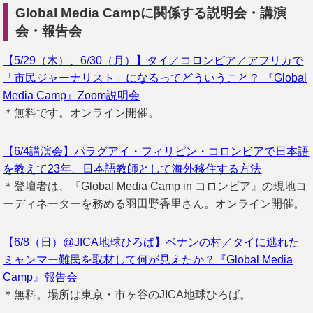
Global Media Campに関係する説明会・講演
会・報告会
【5/29（木）、6/30（月）】タイ／コロンビア／アフリカで
「市民ジャーナリスト」になるってどういうこと？ 『Global
Media Camp』Zoom説明会
＊無料です。オンライン開催。
【6/4講演会】パラグアイ・フィリピン・コロンビアで日本語
を教えて23年、日本語教師として海外移住する方法
＊登壇者は、『Global Media Camp in コロンビア』の現地コ
ーディネーターを務める羽田野香里さん。オンライン開催。
【6/8（日）@JICA地球ひろば】ベナンの村／タイに逃れた
ミャンマー難民を取材して何が見えたか？『Global Media
Camp』報告会
＊無料。場所は東京・市ヶ谷のJICA地球ひろば。