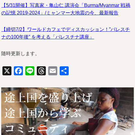
【5/31開催】写真家・亀山仁 講演会「Burma/Myanmar 戦禍
の記憶 2019-2024」/ミャンマー大地震の今、最新報告
【締切7/2】ワールドカフェでディスカッション！”パレスチ
ナの100年後” を考える「パレスチナ講座」
随時更新します。
X
Facebook
Line
Threads
Email
共
有