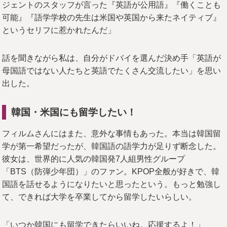
ジェントのスタッフが言った『英語が公用語』『働くことも
可能』『語学学校の先生は米国や英国から来たネイティブ』
というセリフに惹かれたんだ」
話を聞きながら私は、自分がドバイを選んだ決め手「英語が
母国語ではない人たちと英語でたくさん交流したい」を思い
出した。
韓国・米国にも留学したい！
フィルムさんにはまた、意外な事情もあった。本当は韓国留
学が第一希望だったが、韓国語の語学力が足りず断念した。
彼女は、世界的に人気の韓国発7人組男性グループ
「BTS（防弾少年団）」のファン。KPOP全般が好きで、韓
国語を話せるようになりたいと思ったという。もっと勉強し
て、できれば大学を卒業してから留学したいらしい。
「いつか韓国にも留学できたらいいね。応援するよ！」