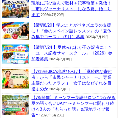
現地に飛び込んで取材＋記事執筆＋発信！
「市民ジャーナリスト」になる夏、始まり
ます
2026年7月20日
【締切8/20】学ぶことがベネズエラの支援
に！『命のスペイン語レッスン』の「夏休
み集中コース」（9月）募集
2026年7月19日
【締切7/24 】夏休みはわが子が記者に！？
「ユース記者サマースクール」〈2026〉参
加者募集
2026年7月18日
【7/19＠JICA地球ひろば】「継続的な寄付
者」から「市民ジャーナリスト」へ、専業
主婦だったアラフォー女子はなぜそれを目
指すのか
2026年7月6日
【7/5開催】ミャンマー英語サロン “つながる
夏の語り合いDAY” 〜ミャンマーに関わり続
ける3人の「もらった話」＆現地ライブ報
告〜
2026年6月23日