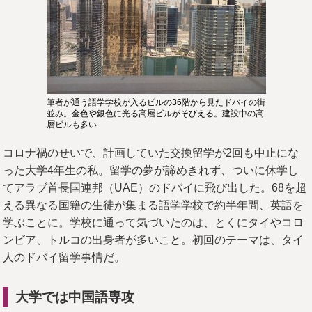
筆者が通う語学学校が入るビルの36階から見たドバイの街
並み。金色や銀色に光る高層ビルがそびえる。建設中の高
層ビルも多い
コロナ禍のせいで、計画していた交換留学が2回も中止にな
った大学4年生の私。留学の夢が諦めきれず、ついに休学し
てアラブ首長国連邦（UAE）のドバイに飛び出した。68を超
える異なる国籍の生徒が集まる語学学校で約半年間、英語を
学ぶことに。学校に通って気づいたのは、とくにタイやコロ
ンビア、トルコの出身者が多いこと。初回のテーマは、タイ
人のドバイ留学事情だ。
大学では中国語専攻