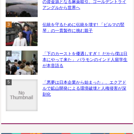
の資金源となる麻薬取引、ゴールデントライ
アングルから世界へ
伝統を守るために伝統を壊す! 「ビルマの竪
琴」の一貫製作に挑む親子
「下のカーストを優遇しすぎ！ だから僕は日
本にやって来た」 バラモンのインド人留学生
が本音語る
「悪夢は日本企業から始まった」、エクアド
ルで鉱山開発による環境破壊と人権侵害が深
刻化