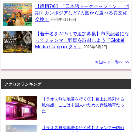
【締切7/6】「日本語トークセッション」（4
期）カンボジアなど7カ国から選べる異文化
交換！
2026年6月16日
【若干名を7/15まで追加募集】市民記者にな
ってミャンマー難民を取材しよう『Global
Media Camp in タイ』
2026年6月2日
お知らせ一覧へ >>
アクセスランキング
【ラオス無法地帯を行く⑦】路上に整列する
風俗嬢、ここは中国人のための赤線地帯だっ
た
【ラオス無法地帯を行く④】ミャンマー内戦