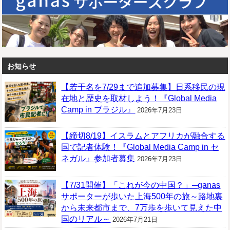
お知らせ
【若干名を7/29まで追加募集】日系移民の現
在地と歴史を取材しよう！『Global Media
Camp in ブラジル』
2026年7月23日
【締切8/19】イスラムとアフリカが融合する
国で記者体験！『Global Media Camp in セ
ネガル』参加者募集
2026年7月23日
【7/31開催】「これが今の中国？」─ganas
サポーターが歩いた上海500年の旅～路地裏
から未来都市まで、7万歩を歩いて見えた中
国のリアル～
2026年7月21日