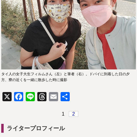
タイ人の女子大生フィルムさん（左）と筆者（右）。ドバイに到着した日の夕
方、寮の近くを一緒に散歩した時に撮影
X
Facebook
Line
Threads
Email
共
有
1
2
ライタープロフィール