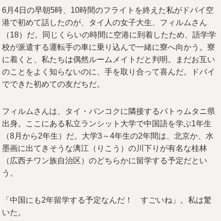
6月4日の早朝5時、10時間のフライトを終えた私がドバイ空
港で初めて話したのが、タイ人の女子大生、フィルムさん
（18）だ。同じくらいの時間に空港に到着したため、語学学
校が派遣する運転手の車に乗り込んで一緒に寮へ向かう。寮
に着くと、私たちは偶然ルームメイトだと判明。まだお互い
のことをよく知らないのに、手を取り合って喜んだ。ドバイ
でできた初めての友だちだ。
フィルムさんは、タイ・バンコクに隣接するパトゥムタニ県
出身。ここにある私立ランシット大学で中国語を学ぶ1年生
（8月から2年生）だ。大学3～4年生の2年間は、北京か、水
墨画に出てきそうな漓江（りこう）の川下りが有名な桂林
（広西チワン族自治区）のどちらかに留学する予定だとい
う。
「中国にも2年留学する予定なんだ！ すごいね」。私は驚
いた。