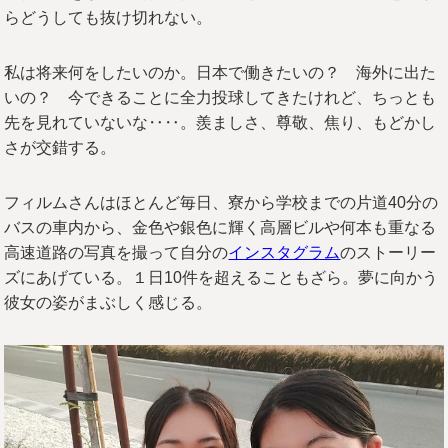
らどうしても抜け切れない。
私は将来何をしたいのか。日本で働きたいの？ 海外に出た
いの？ 今できることに全力投球してきたけれど、ちっとも
先を見れていないな‥‥。羨ましさ、尊敬、焦り、もどかし
さが交錯する。
フィルムさんはほとんど毎日、寮から学校までの片道40分の
バスの車内から、金色や銀色に輝く高層ビルや何本も重なる
高速道路の写真を撮って自分の
インスタグラム
のストーリー
ズにあげている。１日10件を超えることもざら。夢に向かう
彼女の姿がまぶしく感じる。