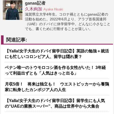
ganas記者
久木絢加
Ayaka Hisaki
滋賀県立大学4年生。コロナ禍とともにganas記者の
活動を始めた。2022年6月より、アラブ首長国連邦
（UAE）のドバイに休学留学中。どんなに小さなこと
でも、書くために行動することが楽しい。
関連記事:
【Yalla!女子大生のドバイ留学日記②】英語の勉強＋就活
にも忙しいコロンビア人、留学は隠れ蓑？
ベナン唯一のトウモロコシ酒を作る女性がいた！ 3年経
って利益出ずとも「人気はきっと出る」
月収5倍！ 将来は独立も！ ウエストピッカーから養鶏
家に転身したカンボジア人の人生
【Yalla!女子大生のドバイ留学日記③】留学生にも人気
の“UAEの業務スーパー”、商品は世界中から大集合