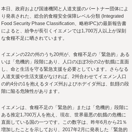
本日、政府および国連機関と人道支援のパートナー団体によ
り発表された、総合的食糧安全保障レベル分類 (Integrated
Food Security Phase Classification、略称IPC)の最新報告書
によると、紛争が長引くイエメンでは1,700万人以上が深刻
な食糧不足に晒されています。
イエメンの22の州のうち20州が、食糧不足の「緊急的」ある
いは「危機的」段階にあり、人口のほぼ3分の2が飢餓に直面
し、命と生活を守る緊急支援を必要としています。さらなる
人道支援や生活支援がなければ、2州合わせてイエメン人口
の約4分の1を抱えるタイズ州およびホデイダ州は、飢饉の段
階に陥る危険性があります。
イエメンは、食糧不足の「緊急的」または「危機的」段階に
ある推定1,700万人を抱え、現在、世界最悪の飢餓の危機に
直面している国の一つです。この数字は、昨年6月から21％
増加したことを示しており、2017年2月に発表した「緊急的