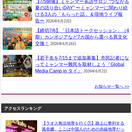
【7/5開催】ミャンマー英語サロン “つながる
夏の語り合いDAY” 〜ミャンマーに関わり続
ける3人の「もらった話」＆現地ライブ報
告〜
2026年6月23日
【締切7/6】「日本語トークセッション」（4
期）カンボジアなど7カ国から選べる異文化
交換！
2026年6月16日
【若干名を7/15まで追加募集】市民記者にな
ってミャンマー難民を取材しよう『Global
Media Camp in タイ』
2026年6月2日
お知らせ一覧へ >>
アクセスランキング
【ラオス無法地帯を行く⑦】路上に整列する
風俗嬢、ここは中国人のための赤線地帯だっ