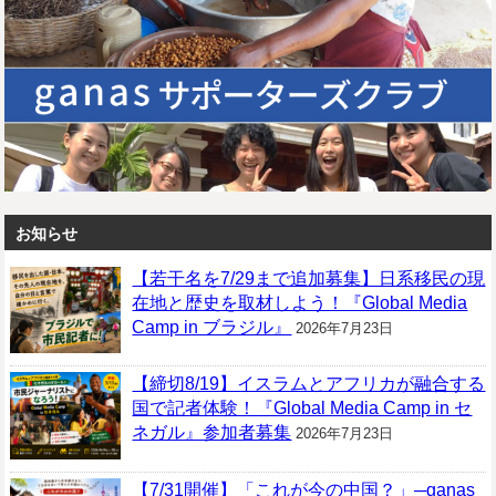
お知らせ
【若干名を7/29まで追加募集】日系移民の現
在地と歴史を取材しよう！『Global Media
Camp in ブラジル』
2026年7月23日
【締切8/19】イスラムとアフリカが融合する
国で記者体験！『Global Media Camp in セ
ネガル』参加者募集
2026年7月23日
【7/31開催】「これが今の中国？」─ganas