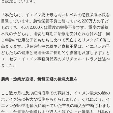
と設定しています。
「私たちは、イエメン史上最も高いレベルの急性栄養不良を
目撃しています。急性栄養不良に陥っている220万人の子ど
ものうち、46万2,000人は重度の栄養不良です。重度の栄養
不良の子どもは、適切な時期に治療を受けられなければ、同
じ年齢の健康な子どもたちに比べて死亡するリスクが10倍に
高まります。現在進行中の紛争と食糧不足は、イエメンの子
どもたちの健康と発達全体に長期的な影響を及ぼします」と
ユニセフ・イエメン事務所代表のメリチェル・レラノは述べ
ました。
農業・漁業が崩壊、飢饉回避の緊急支援を
ここ数カ月に及ぶ紅海沿岸での戦闘は、イエメン最大の港の
ホデイダ港に甚大な損傷をもたらしました。それにより、イ
エメンが90％を輸入に頼っていた主食の輸入が中断されまし
た。また貴重な食糧および収入の源であった漁業も、移動の