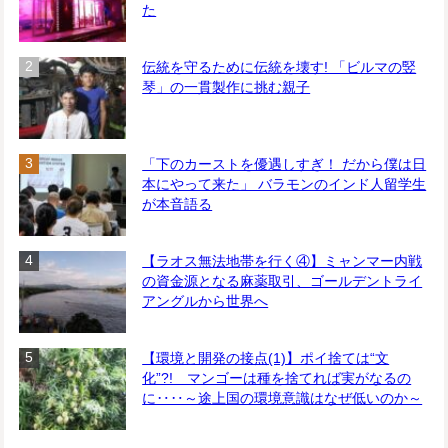
た
伝統を守るために伝統を壊す! 「ビルマの竪
琴」の一貫製作に挑む親子
「下のカーストを優遇しすぎ！ だから僕は日
本にやって来た」 バラモンのインド人留学生
が本音語る
【ラオス無法地帯を行く④】ミャンマー内戦
の資金源となる麻薬取引、ゴールデントライ
アングルから世界へ
【環境と開発の接点(1)】ポイ捨ては“文
化”?! マンゴーは種を捨てれば実がなるの
に‥‥～途上国の環境意識はなぜ低いのか～