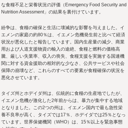
な食糧不足と栄養状況の評価（Emergency Food Security and
Nutrition Assessment」の結果を裏付けています。
紛争は、食糧の確保と生活に壊滅的な影響を与えました。イ
エメンの家庭の約80％は、イエメン危機発生前と比べて経済
状況が悪化したと報告しています。国内生産量の減少、商業
用および人道支援物資の輸入の途絶、食糧と燃料の価格高
騰、厳しい失業率、収入の喪失、食糧支援を実施する国連機
関に対する資金援助の相対的な少なさ、公共サービスや社会
保障の崩壊など、これらのすべての要素が食糧確保の状況を
悪化させています。
タイズ州とホデイダ州は、伝統的に食糧の生産地でしたが、
イエメン危機が激化した2年前からは、暴力が集中する地域
となりました。この2つの州は、イエメン国内で最も急性栄
養不良率が高く、タイズでは17％、ホデイダでは25％となっ
ています。世界保健機関（WHO）は、15％以上を緊急事態