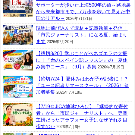
サポーターが歩いた上海500年の旅～路地裏
から未来都市まで、7万歩を歩いて見えた中
国のリアル～
2026年7月21日
現地に飛び込んで取材＋記事執筆＋発信！
「市民ジャーナリスト」になる夏、始まり
ます
2026年7月20日
【締切8/20】学ぶことがベネズエラの支援
に！『命のスペイン語レッスン』の「夏休
み集中コース」（9月）募集
2026年7月19日
【締切7/24 】夏休みはわが子が記者に！？
「ユース記者サマースクール」〈2026〉参
加者募集
2026年7月18日
【7/19＠JICA地球ひろば】「継続的な寄付
者」から「市民ジャーナリスト」へ、専業
主婦だったアラフォー女子はなぜそれを目
指すのか
2026年7月6日