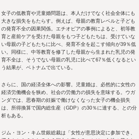
女子の低教育や児童婚問題は、本人だけでなく社会全体にも
大きな損失をもたらす。例えば、母親の教育レベルと子ども
の発育不全の因果関係。エチオピアの事例によると、初等教
育と産前ケアを受けた母親をもつ子どもたちは、受けていな
い母親の子どもたちに比べ、発育不全を起こす傾向が39％低
い。同様に、中等教育を修了した母親から生まれた乳児の発
育不全は、そうでない母親の乳児に比べて67％低くなるとい
う結果が、ベトナムで出ている。
さらに、国の経済全体への影響。児童婚は、必然的に女性の
経済労働機会を狭め、社会の労働力の損失を意味する。ウガ
ンダでは、思春期の妊娠で働けなくなった女子の機会損失
は、所得換算で国内総生産（GDP）の30％に達する、との分
析もある。
ジム・ヨン・キム世銀総裁は「女性が意思決定に参加でき、