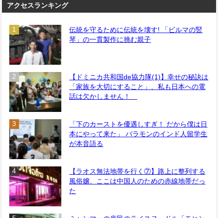
アクセスランキング
伝統を守るために伝統を壊す! 「ビルマの竪
琴」の一貫製作に挑む親子
【ドミニカ共和国de協力隊(1)】幸せの秘訣は
「家族を大切にすること」、私も日本への電
話は欠かしません！
「下のカーストを優遇しすぎ！ だから僕は日
本にやって来た」 バラモンのインド人留学生
が本音語る
【ラオス無法地帯を行く⑦】路上に整列する
風俗嬢、ここは中国人のための赤線地帯だっ
た