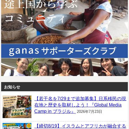
お知らせ
【若干名を7/29まで追加募集】日系移民の現
在地と歴史を取材しよう！『Global Media
Camp in ブラジル』
2026年7月23日
【締切8/19】イスラムとアフリカが融合する