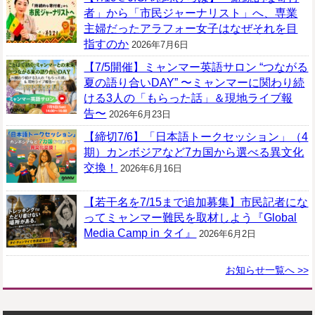
者」から「市民ジャーナリスト」へ、専業
主婦だったアラフォー女子はなぜそれを目
指すのか
2026年7月6日
【7/5開催】ミャンマー英語サロン “つながる
夏の語り合いDAY” 〜ミャンマーに関わり続
ける3人の「もらった話」＆現地ライブ報
告〜
2026年6月23日
【締切7/6】「日本語トークセッション」（4
期）カンボジアなど7カ国から選べる異文化
交換！
2026年6月16日
【若干名を7/15まで追加募集】市民記者にな
ってミャンマー難民を取材しよう『Global
Media Camp in タイ』
2026年6月2日
お知らせ一覧へ >>