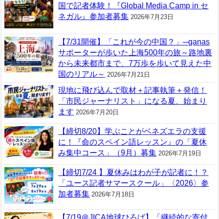
国で記者体験！『Global Media Camp in セ
ネガル』参加者募集
2026年7月23日
【7/31開催】「これが今の中国？」─ganas
サポーターが歩いた上海500年の旅～路地裏
から未来都市まで、7万歩を歩いて見えた中
国のリアル～
2026年7月21日
現地に飛び込んで取材＋記事執筆＋発信！
「市民ジャーナリスト」になる夏、始まり
ます
2026年7月20日
【締切8/20】学ぶことがベネズエラの支援
に！『命のスペイン語レッスン』の「夏休
み集中コース」（9月）募集
2026年7月19日
【締切7/24 】夏休みはわが子が記者に！？
「ユース記者サマースクール」〈2026〉参
加者募集
2026年7月18日
【7/19＠JICA地球ひろば】「継続的な寄付