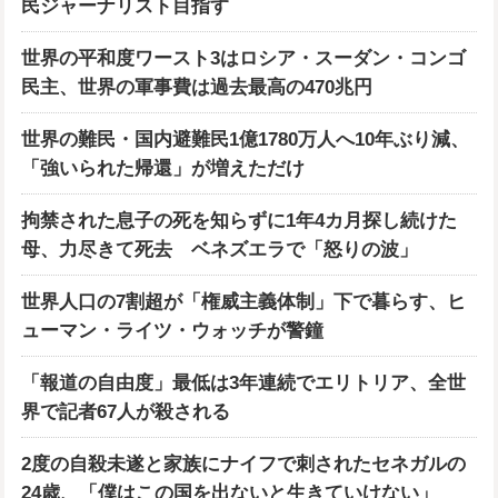
民ジャーナリスト目指す
世界の平和度ワースト3はロシア・スーダン・コンゴ
民主、世界の軍事費は過去最高の470兆円
世界の難民・国内避難民1億1780万人へ10年ぶり減、
「強いられた帰還」が増えただけ
拘禁された息子の死を知らずに1年4カ月探し続けた
母、力尽きて死去 ベネズエラで「怒りの波」
世界人口の7割超が「権威主義体制」下で暮らす、ヒ
ューマン・ライツ・ウォッチが警鐘
「報道の自由度」最低は3年連続でエリトリア、全世
界で記者67人が殺される
2度の自殺未遂と家族にナイフで刺されたセネガルの
24歳、「僕はこの国を出ないと生きていけない」