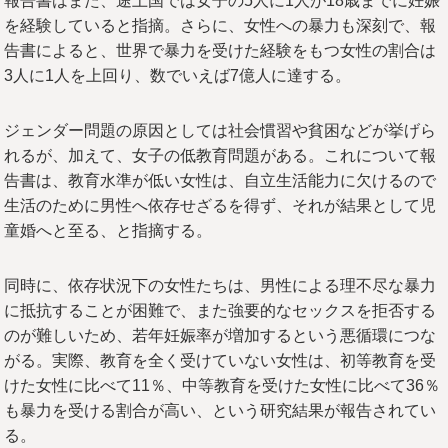
報告書はまた、途上国では女子の5人に1人が18歳までに妊娠
を経験していると指摘。さらに、女性への暴力も深刻で、報
告書によると、世界で暴力を受けた経験をもつ女性の割合は
3人に1人を上回り、数でいえば7億人に達する。
ジェンダー問題の原因としては社会慣習や貧困などが挙げら
れるが、加えて、女子の低教育問題がある。これについて報
告書は、教育水準が低い女性は、自立生活能力に欠けるので
生活のために男性へ依存せざるを得ず、それが結果として児
童婚へと至る、と指摘する。
同時に、依存状況下の女性たちは、男性による理不尽な暴力
に抵抗することが困難で、また強要的なセックスを拒否する
のが難しいため、若年妊娠率が増加するという悪循環につな
がる。実際、教育を全く受けていない女性は、初等教育を受
けた女性に比べて11％、中等教育を受けた女性に比べて36％
も暴力を受ける割合が高い、という研究結果が報告されてい
る。