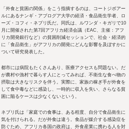
「外食と貧困の関係」をこう指摘するのは、コートジボアー
ルにあるナンギ・アブログア大学の経済・食品衛生学者、ロ
ーズ・コフィ・ネブリ氏だ。同氏は、ルワンダ・キガリで10
月に開催された第7回アフリカ経済会議（EAC、主催：アフ
リカ開発銀行など）の貧困削減セッションで、社会・経済的
に「食品衛生」がアフリカの開発にどんな影響を及ぼすかに
ついて研究発表した。
都市には病院もたくさんあり、医療アクセスも問題ない。だ
が農村や漁村で暮らす人にとってみれば、不衛生な食べ物の
摂取は大きなリスクを伴う。実際に、家族の稼ぎ手が外食を
して食中毒などに感染し、一時的に収入を失い、さらなる貧
困に陥るケースは少なくないという。
ネブリ氏は「家庭での食事は、ある程度、自分で食品衛生に
気を付けられる。だが外食は違う。食品が媒介する感染症を
防ぐため、アフリカ各国の政府は、外食産業に携わる人を対