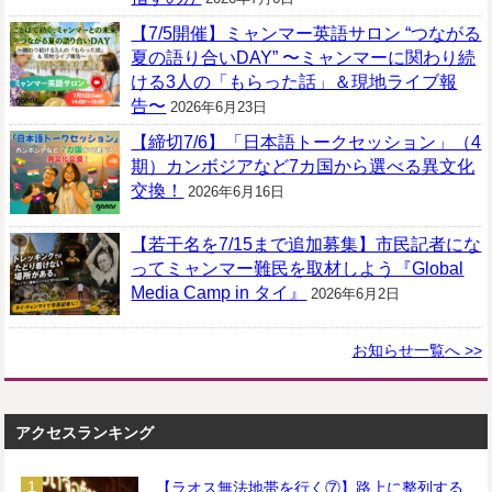
【7/5開催】ミャンマー英語サロン “つながる
夏の語り合いDAY” 〜ミャンマーに関わり続
ける3人の「もらった話」＆現地ライブ報
告〜
2026年6月23日
【締切7/6】「日本語トークセッション」（4
期）カンボジアなど7カ国から選べる異文化
交換！
2026年6月16日
【若干名を7/15まで追加募集】市民記者にな
ってミャンマー難民を取材しよう『Global
Media Camp in タイ』
2026年6月2日
お知らせ一覧へ >>
アクセスランキング
【ラオス無法地帯を行く⑦】路上に整列する