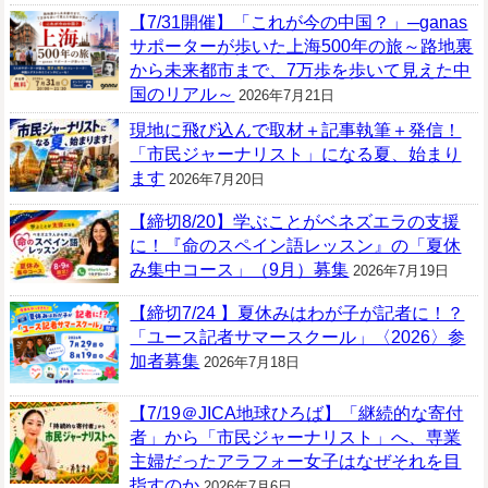
【7/31開催】「これが今の中国？」─ganas
サポーターが歩いた上海500年の旅～路地裏
から未来都市まで、7万歩を歩いて見えた中
国のリアル～
2026年7月21日
現地に飛び込んで取材＋記事執筆＋発信！
「市民ジャーナリスト」になる夏、始まり
ます
2026年7月20日
【締切8/20】学ぶことがベネズエラの支援
に！『命のスペイン語レッスン』の「夏休
み集中コース」（9月）募集
2026年7月19日
【締切7/24 】夏休みはわが子が記者に！？
「ユース記者サマースクール」〈2026〉参
加者募集
2026年7月18日
【7/19＠JICA地球ひろば】「継続的な寄付
者」から「市民ジャーナリスト」へ、専業
主婦だったアラフォー女子はなぜそれを目
指すのか
2026年7月6日