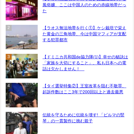
風俗嬢、ここは中国人のための赤線地帯だっ
た
【ラオス無法地帯を行く①】ケシ栽培で栄え
た黄金の三角地帯、今は中国マフィアが支配
する犯罪都市
【ドミニカ共和国de協力隊(1)】幸せの秘訣は
「家族を大切にすること」、私も日本への電
話は欠かしません！
【タイ選挙特集②】王室改革を阻む不敬罪、
起訴件数はここ3年で200回以上と過去最悪
伝統を守るために伝統を壊す! 「ビルマの竪
琴」の一貫製作に挑む親子