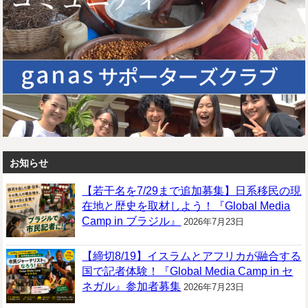
お知らせ
【若干名を7/29まで追加募集】日系移民の現
在地と歴史を取材しよう！『Global Media
Camp in ブラジル』
2026年7月23日
【締切8/19】イスラムとアフリカが融合する
国で記者体験！『Global Media Camp in セ
ネガル』参加者募集
2026年7月23日