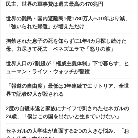
民主、世界の軍事費は過去最高の470兆円
世界の難民・国内避難民1億1780万人へ10年ぶり減、
「強いられた帰還」が増えただけ
拘禁された息子の死を知らずに1年4カ月探し続けた
母、力尽きて死去 ベネズエラで「怒りの波」
世界人口の7割超が「権威主義体制」下で暮らす、ヒ
ューマン・ライツ・ウォッチが警鐘
「報道の自由度」最低は3年連続でエリトリア、全世
界で記者67人が殺される
2度の自殺未遂と家族にナイフで刺されたセネガルの
24歳、「僕はこの国を出ないと生きていけない」
セネガルの大学生が直面する2つの大きな悩み、「お