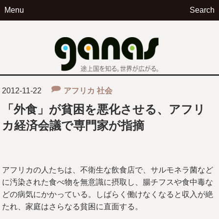
Menu
Search
ga
2012-11-22
アフリカ
社会
「外食」が貧困を悪化させる、アフリ
カ経済会議で専門家が指摘
アフリカの人たちは、不衛生な飲食店で、サルモネラ菌など
に汚染された食べ物を無意識に摂取し、腸チフスや食中毒な
どの病気にかかっている。しばらく働けなくなると収入が絶
たれ、家庭はさらなる貧困に直面する。