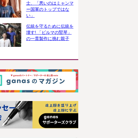
士、「悪いのはミャンマ
ー国軍のトップではな
い」
伝統を守るために伝統を
壊す! 「ビルマの竪琴」
の一貫製作に挑む親子