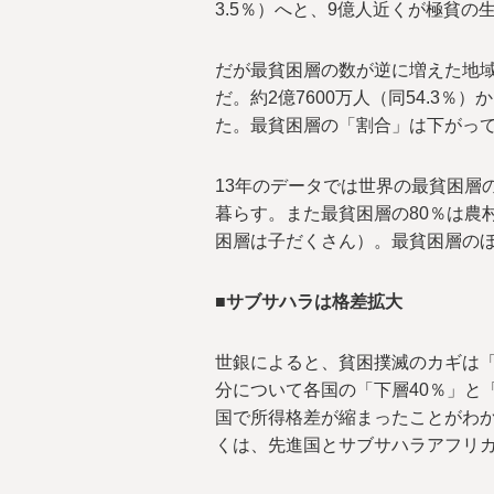
3.5％）へと、9億人近くが極貧の
だが最貧困層の数が逆に増えた地
だ。約2億7600万人（同54.3％）
た。最貧困層の「割合」は下がっ
13年のデータでは世界の最貧困層
暮らす。また最貧困層の80％は農
困層は子だくさん）。最貧困層の
■サブサハラは格差拡大
世銀によると、貧困撲滅のカギは「格
分について各国の「下層40％」と
国で所得格差が縮まったことがわか
くは、先進国とサブサハラアフリ