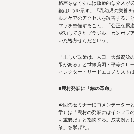
格差をなくすには政策的な介入が
銀は6つを示す。「乳幼児の栄養を
ルスケアのアクセスを改善するこ
フラを整備すること」「公正な累
成功してきたブラジル、カンボジア
いた処方せんだという。
「正しい政策は、人口、天然資源
果がある」と世銀貧困・平等グロ
ィレクター・リードエコノミスト
■農村発展に「緑の革命」
今回のセミナーにコメンテーター
学）は「農村の発展にはインフラ
も重要だ」と指摘する。成功例と
業」を挙げた。