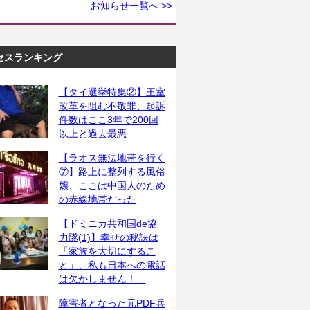
お知らせ一覧へ >>
セスランキング
【タイ選挙特集②】王室
改革を阻む不敬罪、起訴
件数はここ3年で200回
以上と過去最悪
【ラオス無法地帯を行く
⑦】路上に整列する風俗
嬢、ここは中国人のため
の赤線地帯だった
【ドミニカ共和国de協
力隊(1)】幸せの秘訣は
「家族を大切にするこ
と」、私も日本への電話
は欠かしません！
障害者となった元PDF兵