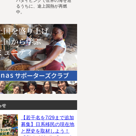
バダイビングで世界の海を巡
るうちに、途上国熱が再燃
中。
らせ
【若干名を7/29まで追加
募集】日系移民の現在地
と歴史を取材しよう！