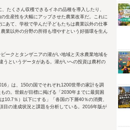
代に、たくさん収穫できるイネの品種を導入したり、
物の生産性を大幅にアップさせた農業改革だ。これに
費にあて、学校で学んだ子どもたちは農業以外の仕事
、農業以外の分野の所得も増やすという好循環を生ん
ンビークとタンザニアの灌がい地域と天水農業地域を
違うというデータがある。灌がいへの投資は農村の
16」は、150の国でそれぞれ1200世帯の家計を調
もの。世銀が目標に掲げる「2030年までに最貧困
年は10.7％）以下にする」「各国の下層40％の消費、
項目の達成状況と課題を分析している。2016年版が