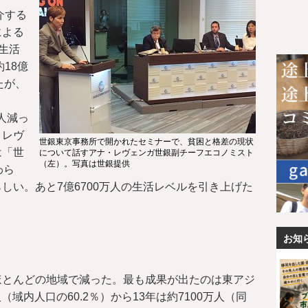
介する
による
で生活
18億
たが、
万人減っ
・レヴ
世銀東京事務所で開かれたセミナーで、貧困と格差の現状
は「世
について話すアナ・レヴェンガ世銀副チーフエコノミスト
（左）。写真は世銀提供
わら
しい。あと7億6700万人の生活レベルを引き上げた
お知
ほとんどの地域で減った。最も成果が出たのは東アジ
（域内人口の60.2％）から13年は約7100万人（同