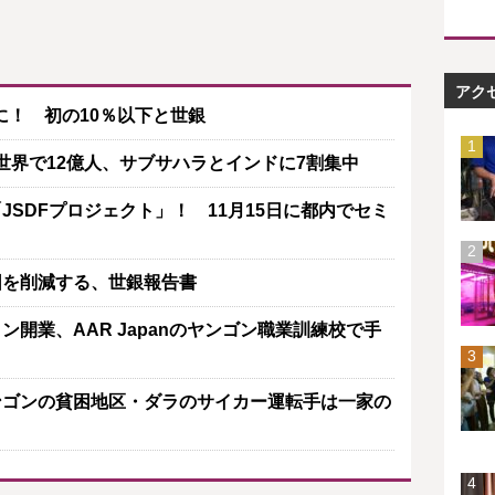
アク
に！ 初の10％以下と世銀
は世界で12億人、サブサハラとインドに7割集中
SDFプロジェクト」！ 11月15日に都内でセミ
困を削減する、世銀報告書
開業、AAR Japanのヤンゴン職業訓練校で手
ンゴンの貧困地区・ダラのサイカー運転手は一家の