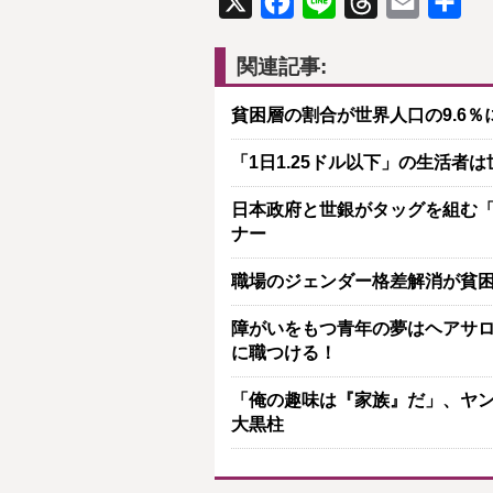
X
Facebook
Line
Threads
Email
共
有
関連記事:
貧困層の割合が世界人口の9.6％
「1日1.25ドル以下」の生活者
日本政府と世銀がタッグを組む「J
ナー
職場のジェンダー格差解消が貧
障がいをもつ青年の夢はヘアサロン
に職つける！
「俺の趣味は『家族』だ」、ヤ
大黒柱