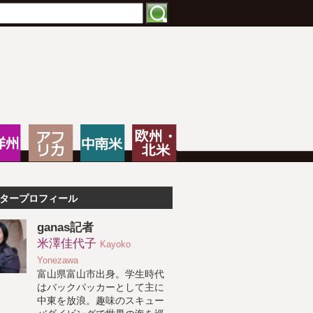
特化したNPOメディア
大洋州
アフリカ
中南米
欧州・北米
タープロフィール
ganas記者
米澤佳代子
Kayoko
Yonezawa
富山県富山市出身。学生時代
はバックパッカーとして主に
中東を放浪。趣味のスキュー