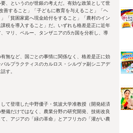
必要、というのが世銀の考えだ。有効な政策として世
改善すること」「子どもに教育を与えること」「ヘ
と」「貧困家庭へ現金給付をすること」「農村のイン
進課税を導入すること」だ。いずれも格差是正に近年
、マリ、ペルー、タンザニアの5カ国を分析し、導
の有無など、国ごとの事情に関係なく、格差是正に効
ーバルプラクティスのカルロス・シルヴァ副シニアデ
は話す。
として登壇した中野優子・筑波大学准教授（開発経済
の整備だけではなく、農業分野の研究開発、技術改良
して、アジアの「緑の革命」とアフリカの「灌がい農