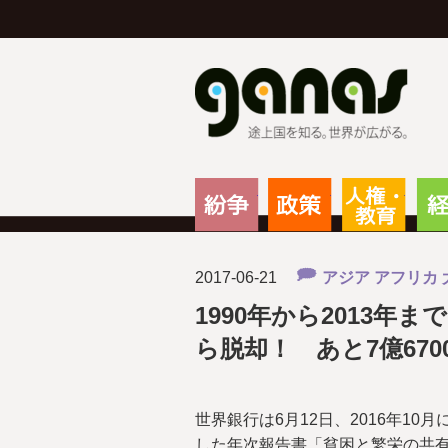
g
紛争
政策
人権
2017-06-21
アジア
アフリカ
1990年から2013年ま
ら脱却！ あと7億67
世界銀行は6月12日、2016年10月
した年次報告書「貧困と繁栄の共