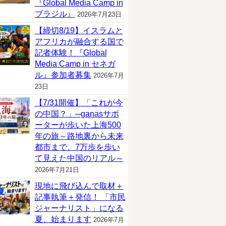
『Global Media Camp in
ブラジル』
2026年7月23日
【締切8/19】イスラムと
アフリカが融合する国で
記者体験！『Global
Media Camp in セネガ
ル』参加者募集
2026年7月
23日
【7/31開催】「これが今
の中国？」─ganasサポ
ーターが歩いた上海500
年の旅～路地裏から未来
都市まで、7万歩を歩い
て見えた中国のリアル～
2026年7月21日
現地に飛び込んで取材＋
記事執筆＋発信！ 「市民
ジャーナリスト」になる
夏、始まります
2026年7月