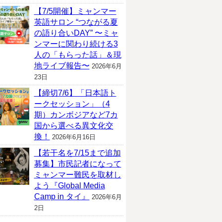
【7/5開催】ミャンマー
英語サロン “つながる夏
の語り合いDAY” 〜ミャ
ンマーに関わり続ける3
人の「もらった話」＆現
地ライブ報告〜
2026年6月
23日
【締切7/6】「日本語ト
ークセッション」（4
期）カンボジアなど7カ
国から選べる異文化交
換！
2026年6月16日
【若干名を7/15まで追加
募集】市民記者になって
ミャンマー難民を取材し
よう『Global Media
Camp in タイ』
2026年6月
2日