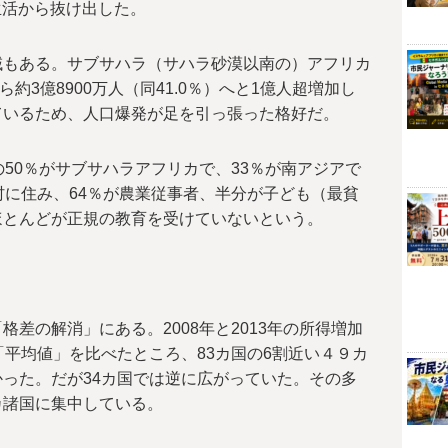
生活から抜け出した。
域もある。サブサハラ（サハラ砂漠以南の）アフリカ
から約3億8900万人（同41.0％）へと1億人超増加し
ているため、人口爆発が足を引っ張った格好だ。
の50％がサブサハラアフリカで、33％が南アジアで
村に住み、64％が農業従事者、半分が子ども（最貧
ほとんどが正規の教育を受けていないという。
差の解消」にある。2008年と2013年の所得増加
「平均値」を比べたところ、83カ国の6割近い４９カ
った。だが34カ国では逆に広がっていた。その多
カ諸国に集中している。