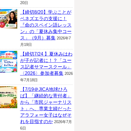
20日
【締切8/20】学ぶことが
ベネズエラの支援に！
『命のスペイン語レッス
ン』の「夏休み集中コー
ス」（9月）募集
2026年7
月19日
【締切7/24 】夏休みはわ
が子が記者に！？「ユー
ス記者サマースクール」
〈2026〉参加者募集
2026
年7月18日
【7/19＠JICA地球ひろ
ば】「継続的な寄付者」
から「市民ジャーナリス
ト」へ、専業主婦だった
アラフォー女子はなぜそ
れを目指すのか
2026年7月
6日