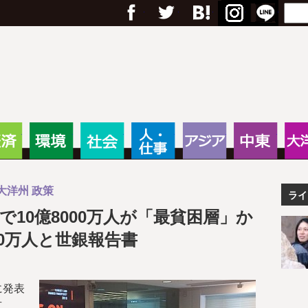
フェイスブック
Twitter
Google+
はてブ
RSS
Menu
Search
anas – 途上国・国際協力に
・教育
経済
環境
社会
人・仕事
アジア
中東
大洋州
政策
ライ
でで10億8000万人が「最貧困層」か
00万人と世銀報告書
に発表
有