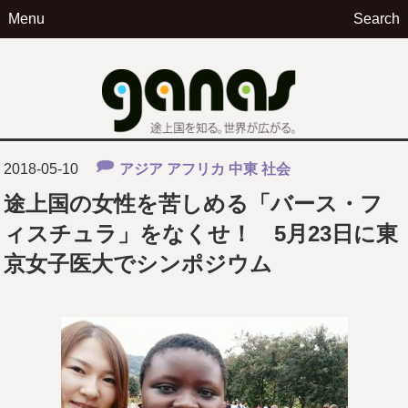
Menu
Search
ga
2018-05-10
アジア
アフリカ
中東
社会
途上国の女性を苦しめる「バース・フ
ィスチュラ」をなくせ！ 5月23日に東
京女子医大でシンポジウム