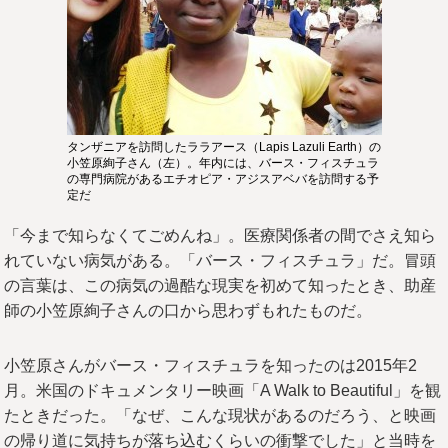
タンザニアを訪問したララアース（Lapis Lazuli Earth）の
小笠原絢子さん（左）。年内には、バース・フィスチュラ
の専門病院があるエチオピア・アジスアベバを訪問する予
定だ
「今まで知らなくてごめんね」。医療関係者の間でさえ知ら
れていない病気がある。「バース・フィスチュラ」だ。冒頭
の言葉は、この病気の過酷な現実を初めて知ったとき、助産
師の小笠原絢子さんの口から思わずもれたものだ。
小笠原さんがバース・フィスチュラを知ったのは2015年2
月。米国のドキュメンタリー映画「A Walk to Beautiful」を観
たときだった。「なぜ、こんな現状があるのだろう、と映画
の帰り道に気持ちが落ち込むくらいの衝撃でした」と当時を