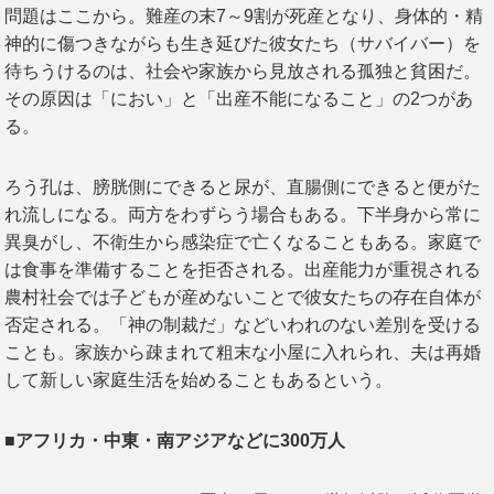
問題はここから。難産の末7～9割が死産となり、身体的・精
神的に傷つきながらも生き延びた彼女たち（サバイバー）を
待ちうけるのは、社会や家族から見放される孤独と貧困だ。
その原因は「におい」と「出産不能になること」の2つがあ
る。
ろう孔は、膀胱側にできると尿が、直腸側にできると便がた
れ流しになる。両方をわずらう場合もある。下半身から常に
異臭がし、不衛生から感染症で亡くなることもある。家庭で
は食事を準備することを拒否される。出産能力が重視される
農村社会では子どもが産めないことで彼女たちの存在自体が
否定される。「神の制裁だ」などいわれのない差別を受ける
ことも。家族から疎まれて粗末な小屋に入れられ、夫は再婚
して新しい家庭生活を始めることもあるという。
■アフリカ・中東・南アジアなどに300万人