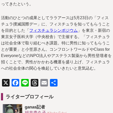
ってきたという。
活動のひとつの成果としてララアースは5月23日の「フィス
チュラ撲滅国際デー」に、フィスチュラを知ってもらうこと
を目的とした「
フィスチュラシンポジウム
」を東京・新宿の
東京女子医科大学（中央校舎）で主催する。「フィスチュラ
は社会全体で取り組むべき課題。特に男性に知ってもらうこ
とが重要」と小笠原さん。コンフロントワールドやClass for
EveryoneなどのNPO法人やアステラス製薬から男性登壇者を
招くことで、男性がかかわる機運を盛り上げ、フィスチュラ
への社会全体の関心を喚起していきたいと意気込む。
X
Facebook
Line
Threads
Email
共
有
ライタープロフィール
ganas記者
福井貴久子