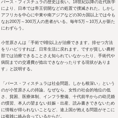
バース・フィスチュラの歴史は長い。18世紀以降の近代医学
により、日本では帝王切開などの処置で撲滅された。しかし
アフリカを中心に中東や南アジアなどの30カ国以上では今も
なお200万～300万人の患者がいる。毎年5万～10万人が新た
にわずらう。
小笠原さんは「手術で9割以上が治療できます。排せつ方法
をリハビリすれば、日常生活に戻れます。ですが貧しい農村
部では治療できることさえ知られていなかったり、手術代や
病院までの交通費が捻出できなかったりする現状がありま
す」と説明する。
「バース・フィスチュラは社会問題。しかも根深い」という
のが小笠原さんの持論。なぜなら、女性の社会的地位の低
さ、貧困、医療体制、インフラ整備、十代前半からの幼児婚
の慣習、本人の望まない妊娠・出産、読み書きできないため
に情報が得られないことなど、途上国が抱える問題がそこに
は複雑に絡み合っているからだ。