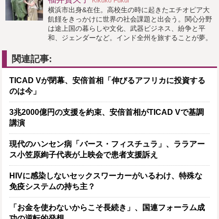
Kikuko Fukui
横浜市出身&在住。高校生の時に起きたエチオピア大
飢饉をきっかけに世界の社会課題と出会う。関心分野
は途上国の暮らしや文化、武器ビジネス、紛争と平
和、ジェンダーなど。インド全州を旅することが夢。
関連記事:
TICAD Vが閉幕、安倍首相「伸びるアフリカに投資する
のは今」
3兆2000億円の支援を約束、安倍首相がTICAD Vで基調
講演
現代のハンセン病「バース・フィスチュラ」、ララアー
ス小笠原絢子代表が上映会で患者支援訴え
HIVに感染しないセックスワーカーがいるわけ、特殊な
免疫システムの持ち主？
「お金を使わないからこそ長続き」、国連フォーラム成
功の逆転的発想