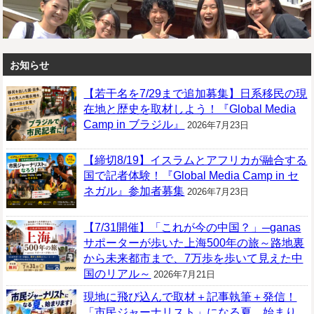
お知らせ
【若干名を7/29まで追加募集】日系移民の現
在地と歴史を取材しよう！『Global Media
Camp in ブラジル』
2026年7月23日
【締切8/19】イスラムとアフリカが融合する
国で記者体験！『Global Media Camp in セ
ネガル』参加者募集
2026年7月23日
【7/31開催】「これが今の中国？」─ganas
サポーターが歩いた上海500年の旅～路地裏
から未来都市まで、7万歩を歩いて見えた中
国のリアル～
2026年7月21日
現地に飛び込んで取材＋記事執筆＋発信！
「市民ジャーナリスト」になる夏、始まり