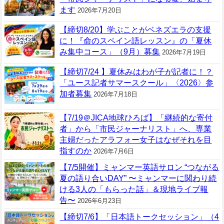
ます
2026年7月20日
【締切8/20】学ぶことがベネズエラの支援
に！『命のスペイン語レッスン』の「夏休
み集中コース」（9月）募集
2026年7月19日
【締切7/24 】夏休みはわが子が記者に！？
「ユース記者サマースクール」〈2026〉参
加者募集
2026年7月18日
【7/19＠JICA地球ひろば】「継続的な寄付
者」から「市民ジャーナリスト」へ、専業
主婦だったアラフォー女子はなぜそれを目
指すのか
2026年7月6日
【7/5開催】ミャンマー英語サロン “つながる
夏の語り合いDAY” 〜ミャンマーに関わり続
ける3人の「もらった話」＆現地ライブ報
告〜
2026年6月23日
【締切7/6】「日本語トークセッション」（4