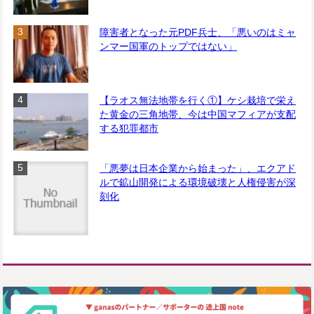
障害者となった元PDF兵士、「悪いのはミャ
ンマー国軍のトップではない」
【ラオス無法地帯を行く①】ケシ栽培で栄え
た黄金の三角地帯、今は中国マフィアが支配
する犯罪都市
「悪夢は日本企業から始まった」、エクアド
ルで鉱山開発による環境破壊と人権侵害が深
刻化