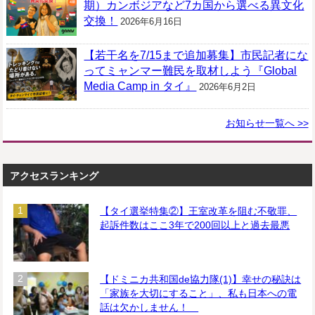
期）カンボジアなど7カ国から選べる異文化
交換！
2026年6月16日
【若干名を7/15まで追加募集】市民記者にな
ってミャンマー難民を取材しよう『Global
Media Camp in タイ』
2026年6月2日
お知らせ一覧へ >>
アクセスランキング
【タイ選挙特集②】王室改革を阻む不敬罪、
起訴件数はここ3年で200回以上と過去最悪
【ドミニカ共和国de協力隊(1)】幸せの秘訣は
「家族を大切にすること」、私も日本への電
話は欠かしません！