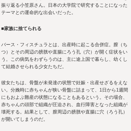
振り返る小笠原さん。日本の大学院で研究することになった
テーマとの運命的な出会いだった。
■家族に捨てられる
バース・フィスチュラとは、出産時に起こる合併症。膣（ち
つ）とその周辺の膀胱や直腸にろう孔（穴）が開く症状をい
う。この病気をわずらうのは、主に途上国で暮らし、幼くし
て結婚させられる少女たちだ。
彼女たちは、骨盤が未発達の状態で妊娠・出産せざるをえな
い。分娩時に赤ちゃんが狭い骨盤に詰まって、1日から1週間
にもおよぶ難産の状態になることもあるという。その場合、
赤ちゃんの頭部で組織が圧迫され、血行障害となった組織が
壊死する。結果として、膣周辺の膀胱や直腸に穴（ろう孔）
が開いてしまうのだ。