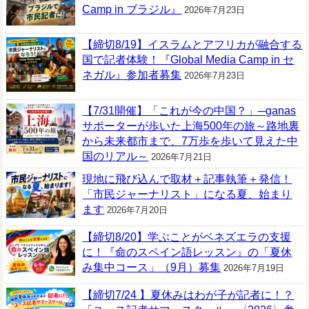
Camp in ブラジル』
2026年7月23日
【締切8/19】イスラムとアフリカが融合する
国で記者体験！『Global Media Camp in セ
ネガル』参加者募集
2026年7月23日
【7/31開催】「これが今の中国？」─ganas
サポーターが歩いた上海500年の旅～路地裏
から未来都市まで、7万歩を歩いて見えた中
国のリアル～
2026年7月21日
現地に飛び込んで取材＋記事執筆＋発信！
「市民ジャーナリスト」になる夏、始まり
ます
2026年7月20日
【締切8/20】学ぶことがベネズエラの支援
に！『命のスペイン語レッスン』の「夏休
み集中コース」（9月）募集
2026年7月19日
【締切7/24 】夏休みはわが子が記者に！？