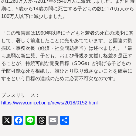
の1,260万人から2017年の540万人に激減しました。また同時
期に、5歳から14歳の間に死亡する子どもの数は170万人から
100万人以下に減少しました。
「この報告書は1990年以降に子どもと若者の死亡の減少に関
して、著しく前進したことに光をあてています」と国連の劉
振民・事務次長（経済・社会問題担当）は述べました。「最
も脆弱な新生児、子ども、および母親を支援し格差を是正す
ることが、持続可能な開発目標（SDGs）が掲げる子どもの
予防可能な死を根絶し、誰ひとり取り残さないことを確実に
するという目標の達成のために必要不可欠なのです」
プレスリリース：
https://www.unicef.or.jp/news/2018/0152.html
X
Facebook
Line
Threads
Email
共
有