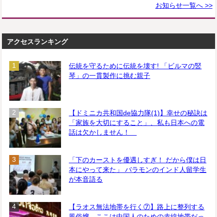
お知らせ一覧へ >>
アクセスランキング
伝統を守るために伝統を壊す! 「ビルマの竪
琴」の一貫製作に挑む親子
【ドミニカ共和国de協力隊(1)】幸せの秘訣は
「家族を大切にすること」、私も日本への電
話は欠かしません！
「下のカーストを優遇しすぎ！ だから僕は日
本にやって来た」 バラモンのインド人留学生
が本音語る
【ラオス無法地帯を行く⑦】路上に整列する
風俗嬢、ここは中国人のための赤線地帯だっ