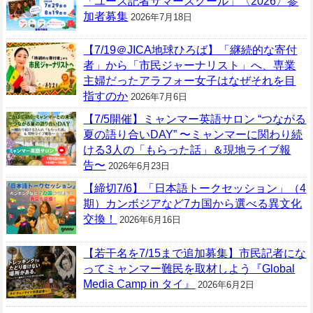
「ユース記者サマースクール」〈2026〉参
加者募集
2026年7月18日
【7/19＠JICA地球ひろば】「継続的な寄付
者」から「市民ジャーナリスト」へ、専業
主婦だったアラフォー女子はなぜそれを目
指すのか
2026年7月6日
【7/5開催】ミャンマー英語サロン “つながる
夏の語り合いDAY” 〜ミャンマーに関わり続
ける3人の「もらった話」＆現地ライブ報
告〜
2026年6月23日
【締切7/6】「日本語トークセッション」（4
期）カンボジアなど7カ国から選べる異文化
交換！
2026年6月16日
【若干名を7/15まで追加募集】市民記者にな
ってミャンマー難民を取材しよう『Global
Media Camp in タイ』
2026年6月2日