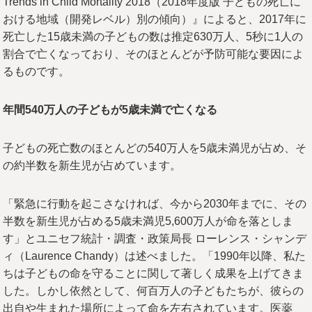
Trends in Child Mortality 2018（2018年度版 子どもの死亡に
おける地域（開発レベル）別の傾向）』によると、2017年に
死亡した15歳未満の子どもの数は推定630万人、5秒に1人の
割合で亡くなっており、そのほとんどが予防可能な要因によ
るものです。
年間540
万人の子どもが5
歳未満で亡くなる
子どもの死亡数のほとんどの540万人を5歳未満児が占め、そ
の約半数を新生児が占めています。
「緊急に行動を起こさなければ、今から2030年までに、その
半数を新生児が占める5歳未満児5,600万人が命を落としま
す」とユニセフ統計・調査・政策局長 ローレンス・シャンデ
ィ（Laurence Chandy）は述べました。「1990年以降、私た
ちは子どもの命を守ることに関して著しく成果を上げてきま
した。しかし依然として、何百万人の子どもたちが、彼らの
出自や生まれた場所によって命を左右されています。医薬