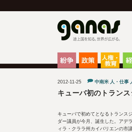
g
紛争
政策
人権
2012-11-25
中南米
人・仕事
キューバ初のトランス
キューバで初めてとなるトランス
ダー議員が今月、誕生した。アデラ
ィラ・クララ州カイバリエンの市