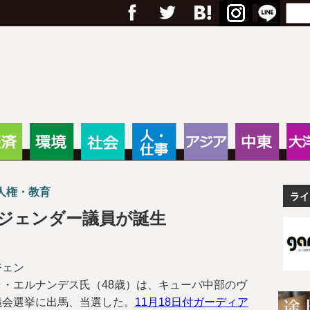
フェイスブック
Twitter
Google+
はてブ
RSS
Menu
Search
anas – 途上国・国際協力に
・教育
経済
環境
社会
人・仕事
アジア
中東
人権・教育
ライ
ジェンダー議員が誕生
ジェン
・エルナンデス氏（48歳）は、キューバ中部のヴ
議会選挙に出馬、当選した。
11月18日付ガーディア