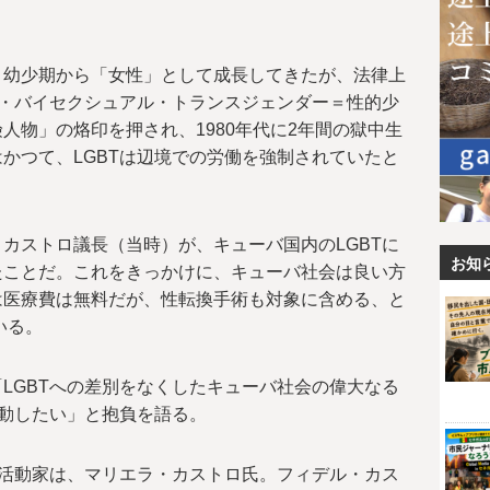
。幼少期から「女性」として成長してきたが、法律上
イ・バイセクシュアル・トランスジェンダー＝性的少
人物」の烙印を押され、1980年代に2年間の獄中生
かつて、LGBTは辺境での労働を強制されていたと
カストロ議長（当時）が、キューバ国内のLGBTに
お知
たことだ。これをきっかけに、キューバ社会は良い方
は医療費は無料だが、性転換手術も対象に含める、と
いる。
LGBTへの差別をなくしたキューバ社会の偉大なる
活動したい」と抱負を語る。
権活動家は、マリエラ・カストロ氏。フィデル・カス