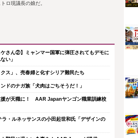
ストロ現議長の娘だ。
スケさん②】ミャンマー国軍に弾圧されてもデモに
れない」
ックス」、売春婦と化すシリア難民たち
インドのナガ族「犬肉はごちそうだ！」
が天職に！ AAR Japanヤンゴン職業訓練校
テラ・ルネッサンスの小田起世和氏「デザインの