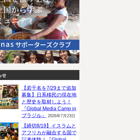
らせ
【若干名を7/29まで追加
募集】日系移民の現在地
と歴史を取材しよう！
『Global Media Camp in
ブラジル』
2026年7月23日
【締切8/19】イスラムと
アフリカが融合する国で
記者体験！『Global