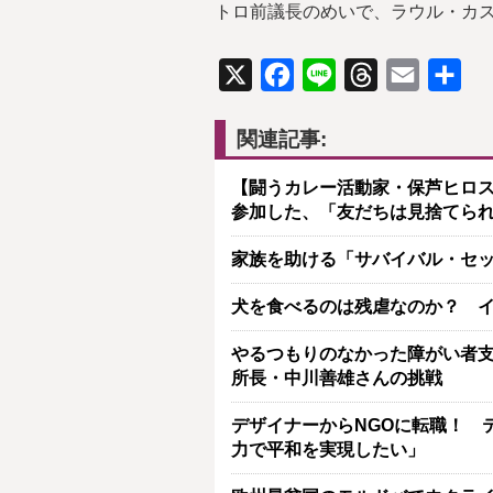
トロ前議長のめいで、ラウル・カ
X
Facebook
Line
Threads
Email
共
有
関連記事:
【闘うカレー活動家・保芦ヒロ
参加した、「友だちは見捨てら
家族を助ける「サバイバル・セ
犬を食べるのは残虐なのか？ 
やるつもりのなかった障がい者支援
所長・中川善雄さんの挑戦
デザイナーからNGOに転職！ 
力で平和を実現したい」