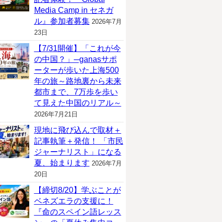
Media Camp in セネガ
ル』参加者募集
2026年7月
23日
【7/31開催】「これが今
の中国？」─ganasサポ
ーターが歩いた上海500
年の旅～路地裏から未来
都市まで、7万歩を歩い
て見えた中国のリアル～
2026年7月21日
現地に飛び込んで取材＋
記事執筆＋発信！ 「市民
ジャーナリスト」になる
夏、始まります
2026年7月
20日
【締切8/20】学ぶことが
ベネズエラの支援に！
『命のスペイン語レッス