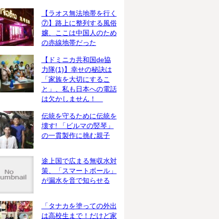
【ラオス無法地帯を行く
⑦】路上に整列する風俗
嬢、ここは中国人のため
の赤線地帯だった
【ドミニカ共和国de協
力隊(1)】幸せの秘訣は
「家族を大切にするこ
と」、私も日本への電話
は欠かしません！
伝統を守るために伝統を
壊す! 「ビルマの竪琴」
の一貫製作に挑む親子
途上国で広まる無収水対
策、「スマートボール」
が漏水を音で知らせる
「タナカを塗っての外出
は高校生まで！だけど家