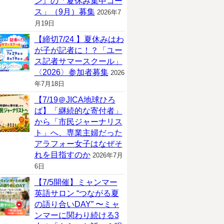
ン』の「夏休み集中コー
ス」（9月）募集
2026年7
月19日
【締切7/24 】夏休みはわ
が子が記者に！？「ユー
ス記者サマースクール」
〈2026〉参加者募集
2026
年7月18日
【7/19＠JICA地球ひろ
ば】「継続的な寄付者」
から「市民ジャーナリス
ト」へ、専業主婦だった
アラフォー女子はなぜそ
れを目指すのか
2026年7月
6日
【7/5開催】ミャンマー
英語サロン “つながる夏
の語り合いDAY” 〜ミャ
ンマーに関わり続ける3