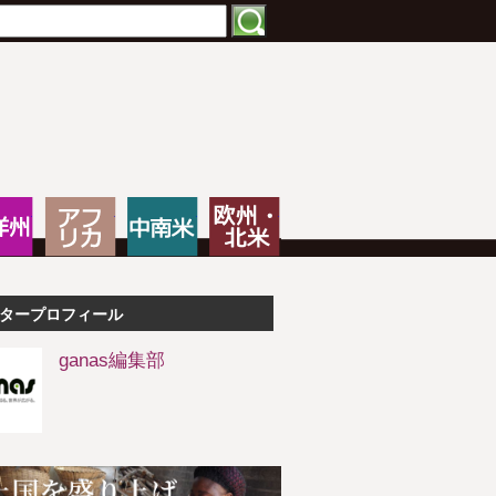
特化したNPOメディア
大洋州
アフリカ
中南米
欧州・北米
タープロフィール
ganas編集部