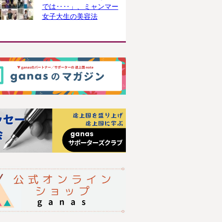
では‥‥」、ミャンマー
女子大生の美容法