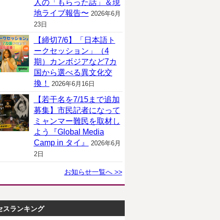
人の「もらった話」＆現
地ライブ報告〜
2026年6月
23日
【締切7/6】「日本語ト
ークセッション」（4
期）カンボジアなど7カ
国から選べる異文化交
換！
2026年6月16日
【若干名を7/15まで追加
募集】市民記者になって
ミャンマー難民を取材し
よう『Global Media
Camp in タイ』
2026年6月
2日
お知らせ一覧へ >>
セスランキング