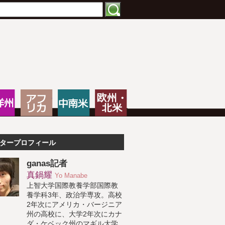
特化したNPOメディア
大洋州
アフリカ
中南米
欧州・北米
タープロフィール
ganas記者
真鍋耀
Yo Manabe
上智大学国際教養学部国際教
養学科3年、政治学専攻。高校
2年次にアメリカ・バージニア
州の高校に、大学2年次にカナ
ダ・ケベック州のマギル大学