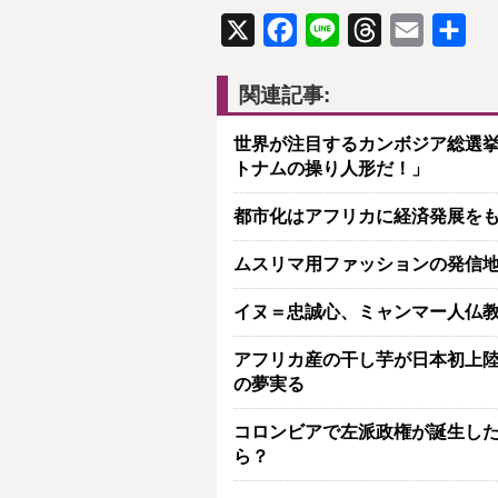
X
Facebook
Line
Threads
Email
共
有
関連記事:
世界が注目するカンボジア総選挙
トナムの操り人形だ！」
都市化はアフリカに経済発展を
ムスリマ用ファッションの発信
イヌ＝忠誠心、ミャンマー人仏
アフリカ産の干し芋が日本初上陸
の夢実る
コロンビアで左派政権が誕生し
ら？