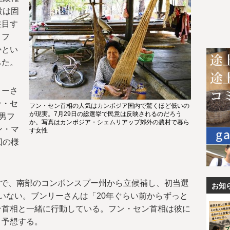
投は固
注目す
、フ
かとい
みた。
リーさ
ン・セ
フン・セン首相の人気はカンボジア国内で驚くほど低いの
が現実。7月29日の総選挙で民意は反映されるのだろう
男フ
か。写真はカンボジア・シェムリアップ郊外の農村で暮ら
ン・マ
す女性
図の様
選挙で、南部のコンポンスプー州から立候補し、初当選
お知
いない。ブンリーさんは「20年ぐらい前からずっと
ン首相と一緒に行動している。フン・セン首相は彼に
と予想する。