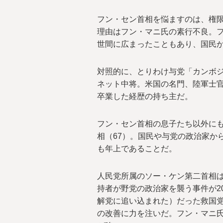
フン・セン首相を悩ますのは、権
理由はフン・マニ氏の素行不良。
世間に広まったこともあり、国民
対照的に、とりわけ与党「カンボ
ネット中将。米国の名門、陸軍士
卒業した経歴の持ち主だ。
フン・セン首相の息子たち以外に
相（67）。国民や与党の政治家か
も年上であることだ。
人民党所属のソー・ケン第二首相
持者が野党の政治家を襲う事件が2
解党に追い込まれた）だった救国
の改善に力を注いだ。フン・マニ