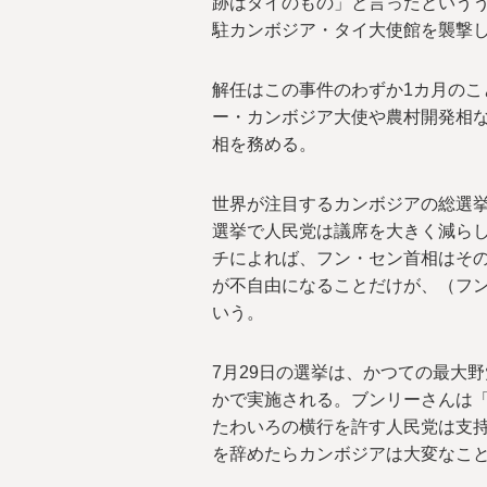
跡はタイのもの」と言ったという
駐カンボジア・タイ大使館を襲撃
解任はこの事件のわずか1カ月のこ
ー・カンボジア大使や農村開発相な
相を務める。
世界が注目するカンボジアの総選挙ま
選挙で人民党は議席を大きく減らし
チによれば、フン・セン首相はそ
が不自由になることだけが、（フ
いう。
7月29日の選挙は、かつての最大
かで実施される。ブンリーさんは
たわいろの横行を許す人民党は支
を辞めたらカンボジアは大変なこ