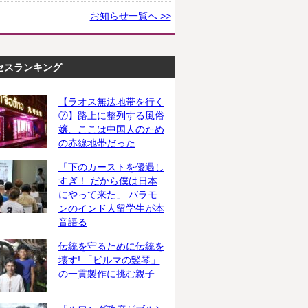
お知らせ一覧へ >>
セスランキング
【ラオス無法地帯を行く
⑦】路上に整列する風俗
嬢、ここは中国人のため
の赤線地帯だった
「下のカーストを優遇し
すぎ！ だから僕は日本
にやって来た」 バラモ
ンのインド人留学生が本
音語る
伝統を守るために伝統を
壊す! 「ビルマの竪琴」
の一貫製作に挑む親子