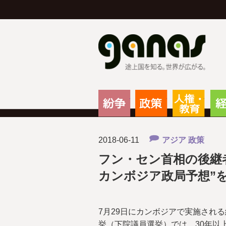
g
紛争
政策
人権
2018-06-11
アジア
政策
フン・セン首相の後継
カンボジア政局予想”
7月29日にカンボジアで実施される
挙（下院議員選挙）では、30年以