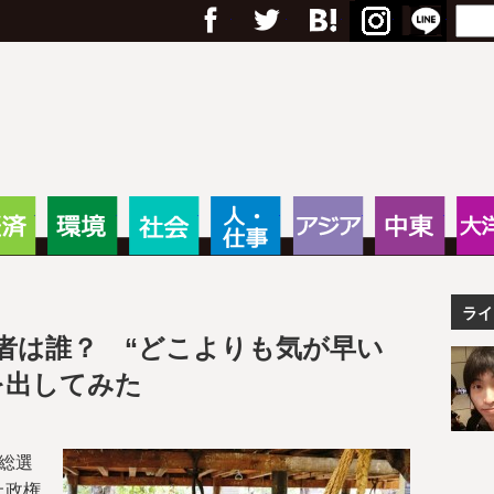
フェイスブック
Twitter
Google+
はてブ
RSS
Menu
Search
anas – 途上国・国際協力に
・教育
経済
環境
社会
人・仕事
アジア
中東
ライ
者は誰？ “どこよりも気が早い
を出してみた
総選
上政権