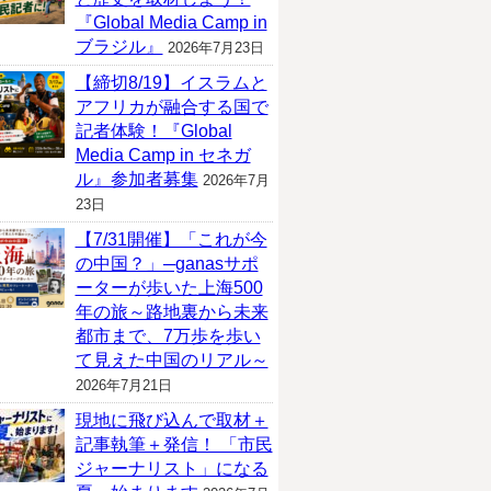
『Global Media Camp in
ブラジル』
2026年7月23日
【締切8/19】イスラムと
アフリカが融合する国で
記者体験！『Global
Media Camp in セネガ
ル』参加者募集
2026年7月
23日
【7/31開催】「これが今
の中国？」─ganasサポ
ーターが歩いた上海500
年の旅～路地裏から未来
都市まで、7万歩を歩い
て見えた中国のリアル～
2026年7月21日
現地に飛び込んで取材＋
記事執筆＋発信！ 「市民
ジャーナリスト」になる