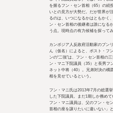
を握るフン・セン首相（65）の続
いとの見方が大勢だ。だが世界が
るのは、いつになるかはともかく
ン・セン首相の後継者は誰になる
う点。現時点の有力候補を探って
カンボジア人反政府活動家のブン
ん（仮名）によると、ポスト・フ
ンの“二強”は、フン・セン首相の三
ン・マニ下院議員（35）と長男フ
ネット中将（40）。兄弟対決の構
相を見せているという。
フン・マニ氏は2013年7月の総
した下院議員。まだ1期しか務めて
フン・マニ議員は、父のフン・セ
首相の座を譲りたいに違いない」