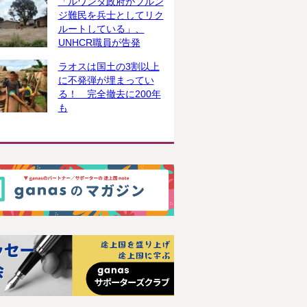
「ルワンダ政府がブルン
ジ難民を兵士としてリク
ルートしている」、
UNHCR職員が告発
ラオスは国土の3割以上
に不発弾が埋まってい
る！ 完全撤去に200年
も