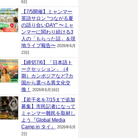
6日
【7/5開催】ミャンマー
英語サロン “つながる夏
の語り合いDAY” 〜ミャ
ンマーに関わり続ける3
人の「もらった話」＆現
地ライブ報告〜
2026年6月
23日
【締切7/6】「日本語ト
ークセッション」（4
期）カンボジアなど7カ
国から選べる異文化交
換！
2026年6月16日
【若干名を7/15まで追加
募集】市民記者になって
ミャンマー難民を取材し
よう『Global Media
Camp in タイ』
2026年6月
2日