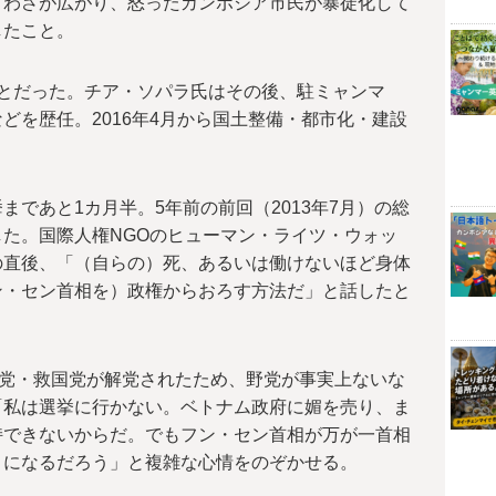
うわさが広がり、怒ったカンボジア市民が暴徒化して
したこと。
とだった。チア・ソパラ氏はその後、駐ミャンマ
どを歴任。2016年4月から国土整備・都市化・建設
であと1カ月半。5年前の前回（2013年7月）の総
た。国際人権NGOのヒューマン・ライツ・ウォッ
の直後、「（自らの）死、あるいは働けないほど身体
ン・セン首相を）政権からおろす方法だ」と話したと
野党・救国党が解党されたため、野党が事実上ないな
「私は選挙に行かない。ベトナム政府に媚を売り、ま
持できないからだ。でもフン・セン首相が万が一首相
とになるだろう」と複雑な心情をのぞかせる。