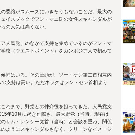
限の委譲がスムーズにいきそうもないことだ。最大の
フェイスブックでフン・マニ氏の女性スキャンダルが
からの人気は高くない。
ジア人民党」のなかで支持を集めているのがフン・マ
官学校（ウエストポイント）をカンボジア人で初めて
も候補はいる。その筆頭が、ソー・ケン第二首相兼内
らの支持は高い。ただネックはフン・セン首相より
はこれまで、野党との仲介役を担ってきた。人民党支
015年10月に起きた際も、最大野党（当時。現在は
党のサム・レンシー党首（当時）と会談を重ね、関係
氏のようにスキャンダルもなく、クリーンなイメージ