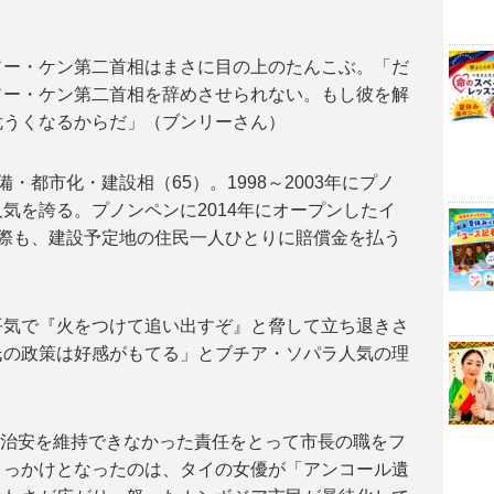
ソー・ケン第二首相はまさに目の上のたんこぶ。「だ
ソー・ケン第二首相を辞めさせられない。もし彼を解
危うくなるからだ」（ブンリーさん）
・都市化・建設相（65）。1998～2003年にプノ
気を誇る。プノンペンに2014年にオープンしたイ
際も、建設予定地の住民一人ひとりに賠償金を払う
平気で『火をつけて追い出すぞ』と脅して立ち退きさ
氏の政策は好感がもてる」とブチア・ソパラ人気の理
月、治安を維持できなかった責任をとって市長の職をフ
きっかけとなったのは、タイの女優が「アンコール遺