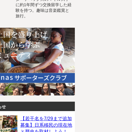
に約1年間ずつ交換留学した経
験を持つ。趣味は音楽鑑賞と
旅行。
らせ
【若干名を7/29まで追加
募集】日系移民の現在地
と歴史を取材しよう！