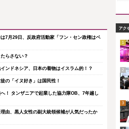
アク
は7月29日、反政府活動家「フン・セン政権はベ
もたらさない？
地インドネシア、日本の着物はイスラム的！？
教徒の「イヌ好き」は国民性！
へ！ タンザニアで起業した協力隊OB、7年越し
た理由、黒人女性の副大統領候補が人気だったか