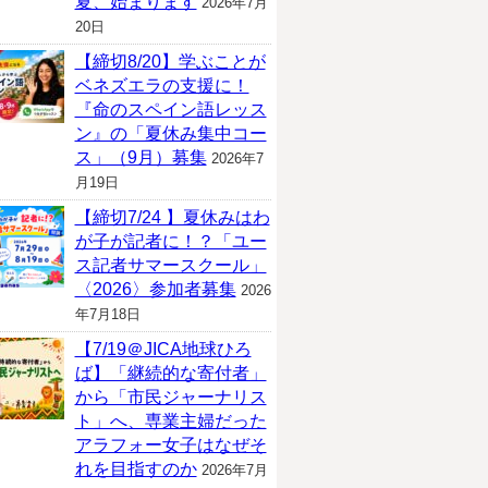
夏、始まります
2026年7月
20日
【締切8/20】学ぶことが
ベネズエラの支援に！
『命のスペイン語レッス
ン』の「夏休み集中コー
ス」（9月）募集
2026年7
月19日
【締切7/24 】夏休みはわ
が子が記者に！？「ユー
ス記者サマースクール」
〈2026〉参加者募集
2026
年7月18日
【7/19＠JICA地球ひろ
ば】「継続的な寄付者」
から「市民ジャーナリス
ト」へ、専業主婦だった
アラフォー女子はなぜそ
れを目指すのか
2026年7月