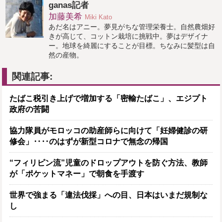
ganas記者
加藤美希
Miki Kato
あだ名はアニー。夢見がちな管理栄養士。自然農畑好
きが高じて、コットン栽培に挑戦中。夢はデザイナ
ー。地球を綺麗にすることが目標。ちなみに髪型は自
然の産物。
関連記事:
たばこ税引き上げで増加する「密輸たばこ」、エジプト
政府の苦闘
協力隊員がモロッコの助産師らに向けて「妊婦健診の研
修会」‥‥のはずが新型コロナで無念の帰国
“フィリピン流”児童のドロップアウトを防ぐ方法、教師
が「ポケットマネー」で朝食を手渡す
世界で強まる「違法伐採」への目、日本はいまだ規制な
し