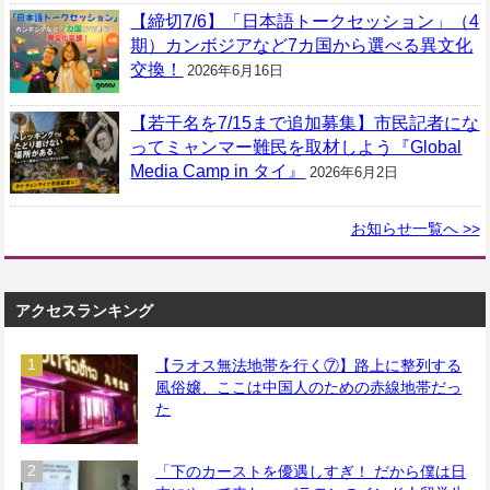
【締切7/6】「日本語トークセッション」（4
期）カンボジアなど7カ国から選べる異文化
交換！
2026年6月16日
【若干名を7/15まで追加募集】市民記者にな
ってミャンマー難民を取材しよう『Global
Media Camp in タイ』
2026年6月2日
お知らせ一覧へ >>
アクセスランキング
【ラオス無法地帯を行く⑦】路上に整列する
風俗嬢、ここは中国人のための赤線地帯だっ
た
「下のカーストを優遇しすぎ！ だから僕は日