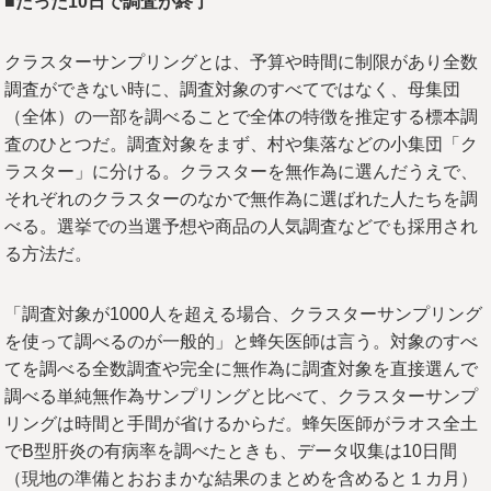
■
たった
10
日で調査が終了
クラスターサンプリングとは、予算や時間に制限があり全数
調査ができない時に、調査対象のすべてではなく、母集団
（全体）の一部を調べることで全体の特徴を推定する標本調
査のひとつだ。調査対象をまず、村や集落などの小集団「ク
ラスター」に分ける。クラスターを無作為に選んだうえで、
それぞれのクラスターのなかで無作為に選ばれた人たちを調
べる。選挙での当選予想や商品の人気調査などでも採用され
る方法だ。
「調査対象が1000人を超える場合、クラスターサンプリング
を使って調べるのが一般的」と蜂矢医師は言う。対象のすべ
てを調べる全数調査や完全に無作為に調査対象を直接選んで
調べる単純無作為サンプリングと比べて、クラスターサンプ
リングは時間と手間が省けるからだ。蜂矢医師がラオス全土
でB型肝炎の有病率を調べたときも、データ収集は10日間
（現地の準備とおおまかな結果のまとめを含めると１カ月）