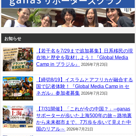
お知らせ
【若干名を7/29まで追加募集】日系移民の現
在地と歴史を取材しよう！『Global Media
Camp in ブラジル』
2026年7月23日
【締切8/19】イスラムとアフリカが融合する
国で記者体験！『Global Media Camp in セ
ネガル』参加者募集
2026年7月23日
【7/31開催】「これが今の中国？」─ganas
サポーターが歩いた上海500年の旅～路地裏
から未来都市まで、7万歩を歩いて見えた中
国のリアル～
2026年7月21日