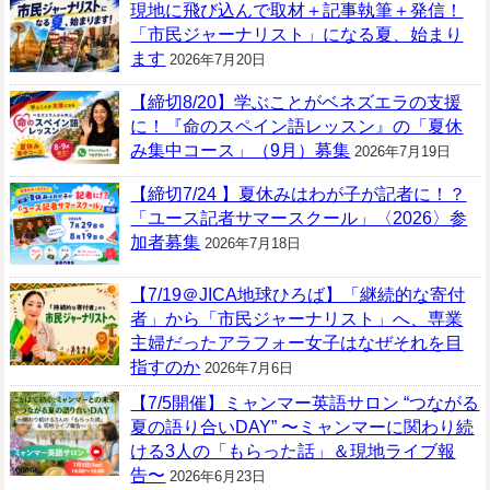
現地に飛び込んで取材＋記事執筆＋発信！
「市民ジャーナリスト」になる夏、始まり
ます
2026年7月20日
【締切8/20】学ぶことがベネズエラの支援
に！『命のスペイン語レッスン』の「夏休
み集中コース」（9月）募集
2026年7月19日
【締切7/24 】夏休みはわが子が記者に！？
「ユース記者サマースクール」〈2026〉参
加者募集
2026年7月18日
【7/19＠JICA地球ひろば】「継続的な寄付
者」から「市民ジャーナリスト」へ、専業
主婦だったアラフォー女子はなぜそれを目
指すのか
2026年7月6日
【7/5開催】ミャンマー英語サロン “つながる
夏の語り合いDAY” 〜ミャンマーに関わり続
ける3人の「もらった話」＆現地ライブ報
告〜
2026年6月23日