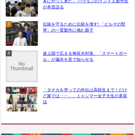
本にやって来た」 バラモンのインド人留学生
が本音語る
伝統を守るために伝統を壊す! 「ビルマの竪
琴」の一貫製作に挑む親子
途上国で広まる無収水対策、「スマートボー
ル」が漏水を音で知らせる
「タナカを塗っての外出は高校生まで！だけ
ど家では‥‥」、ミャンマー女子大生の美容
法