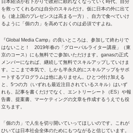
日本経済が右下がりで政府に頼れなくなっていく時代、自分
を救ってくれるのは自分のスキルだけ。仮に日本の外に出て
も（途上国のプレゼンスは高まる一方）、自力で食べていけ
るように「個の力」を高めておくのは必須ですよね。
『Global Media Camp』の良いところは、参加して終わりで
はないこと！ 2019年春の「グローバルライター講座」（東
京のコース）にも無料でご参加いただけます。ganasの正式
メンバーになれば、継続して無料でスキルアップしていけま
す。ここまで本気で、しかも半永久的にスキルアップをサポ
ートするプログラムは他にありません。ひとつ付け加える
と、5つの力（いずれも最近注目されているスキル）はいず
れも、記事を書くだけでなく、エントリーシート（ES）や報
告書、提案書、マーケティングの文章を作成するうえでも役
立ちます。
「個の力」で人生を切り開いていってほしいのです。これが
ひいては日本社会全体のためにもつながると信じています。