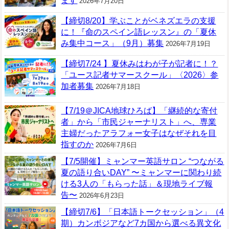
ます
2026年7月20日
【締切8/20】学ぶことがベネズエラの支援
に！『命のスペイン語レッスン』の「夏休
み集中コース」（9月）募集
2026年7月19日
【締切7/24 】夏休みはわが子が記者に！？
「ユース記者サマースクール」〈2026〉参
加者募集
2026年7月18日
【7/19＠JICA地球ひろば】「継続的な寄付
者」から「市民ジャーナリスト」へ、専業
主婦だったアラフォー女子はなぜそれを目
指すのか
2026年7月6日
【7/5開催】ミャンマー英語サロン “つながる
夏の語り合いDAY” 〜ミャンマーに関わり続
ける3人の「もらった話」＆現地ライブ報
告〜
2026年6月23日
【締切7/6】「日本語トークセッション」（4
期）カンボジアなど7カ国から選べる異文化