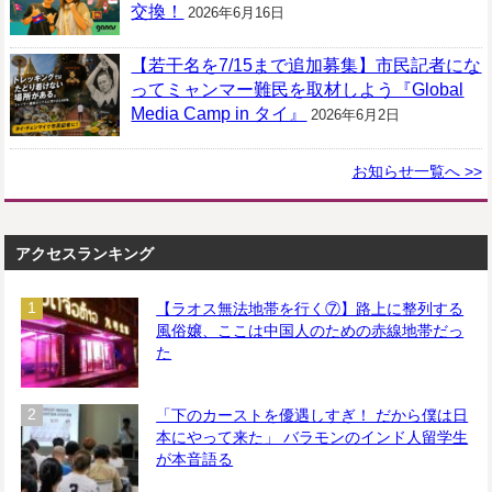
交換！
2026年6月16日
【若干名を7/15まで追加募集】市民記者にな
ってミャンマー難民を取材しよう『Global
Media Camp in タイ』
2026年6月2日
お知らせ一覧へ >>
アクセスランキング
【ラオス無法地帯を行く⑦】路上に整列する
風俗嬢、ここは中国人のための赤線地帯だっ
た
「下のカーストを優遇しすぎ！ だから僕は日
本にやって来た」 バラモンのインド人留学生
が本音語る