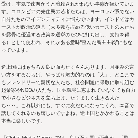
受け、本気で歯向かうと暗殺されかねない事態が続いていま
す。コロンビアの先住民の若者たちは、ヨーロッパ系でない
自分たちのアイデンティティに悩んでいます。インドではカ
ーストが政治の道具（大多数を占める低いカーストの人たち
を露骨に優遇する政策を選挙のたびに打ち出し、支持を得
る）として使われ、それがある意味“歪んだ民主主義”にもな
っています。
途上国にはもちろん良い面もたくさんあります。月並みの言
い方をするならば、やっぱり魅力的なのは「人」。どこまで
もフレンドリーで親切な人たち、社会問題に果敢に取り組む
起業家やNGOの人たち、国や環境に恵まれていなくても自力
で小さなビジネスを立ち上げ、たくましく生きる人た
ち‥‥。これ以外にも、すぐに友だちになってくれ、本音で
話してくれるのも嬉しいですよね。途上国とかかわることは
本当に楽しいです。
『Global Media Camp』では、良い面・悪い面含め、「取