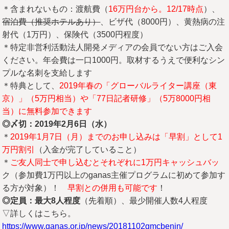
＊含まれないもの：渡航費（
16万円台から。12/17時点
）、
宿泊費（推奨ホテルあり
）
、ビザ代（8000円）、黄熱病の注
射代（1万円）、保険代（3500円程度）
＊特定非営利活動法人開発メディアの会員でない方はご入会
ください。年会費は一口1000円。取材するうえで便利なシン
プルな名刺を支給します
＊特典として、
2019年春の「グローバルライター講座（東
京）」（5万円相当）や「77日記者研修」（5万8000円相
当）に無料参加できます
◎〆切：2019
年2
月6
日（水）
＊
2019年1月7日（月）までのお申し込みは「早割」として1
万円割引
（入金が完了していること）
＊
ご友人同士で申し込むとそれぞれに1万円キャッシュバッ
ク（参加費1万円以上のganas主催プログラムに初めて参加す
る方が対象）！
早割との併用も可能です
！
◎定員：最大8
人程度
（先着順）、最少開催人数4人程度
▽詳しくはこちら。
https://www.ganas.or.jp/news/20181102gmcbenin/