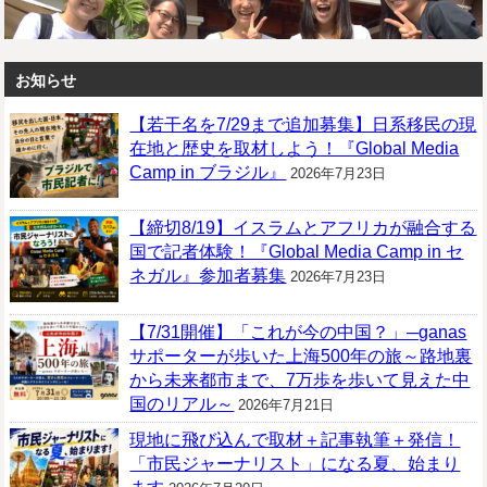
お知らせ
【若干名を7/29まで追加募集】日系移民の現
在地と歴史を取材しよう！『Global Media
Camp in ブラジル』
2026年7月23日
【締切8/19】イスラムとアフリカが融合する
国で記者体験！『Global Media Camp in セ
ネガル』参加者募集
2026年7月23日
【7/31開催】「これが今の中国？」─ganas
サポーターが歩いた上海500年の旅～路地裏
から未来都市まで、7万歩を歩いて見えた中
国のリアル～
2026年7月21日
現地に飛び込んで取材＋記事執筆＋発信！
「市民ジャーナリスト」になる夏、始まり