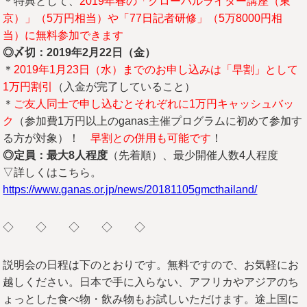
＊特典として、
2019年春の「グローバルライター講座（東
京）」（5万円相当）や「77日記者研修」（5万8000円相
当）に無料参加できます
◎〆切：2019
年2
月22
日（金）
＊
2019年1月23日（水）までのお申し込みは「早割」として
1万円割引
（入金が完了していること）
＊
ご友人同士で申し込むとそれぞれに1万円キャッシュバッ
ク
（参加費1万円以上のganas主催プログラムに初めて参加す
る方が対象）！
早割との併用も可能です
！
◎定員：最大8
人程度
（先着順）、最少開催人数4人程度
▽詳しくはこちら。
https://www.ganas.or.jp/news/20181105gmcthailand/
◇ ◇ ◇ ◇ ◇
説明会の日程は下のとおりです。無料ですので、お気軽にお
越しください。日本で手に入らない、アフリカやアジアのち
ょっとした食べ物・飲み物もお試しいただけます。途上国に