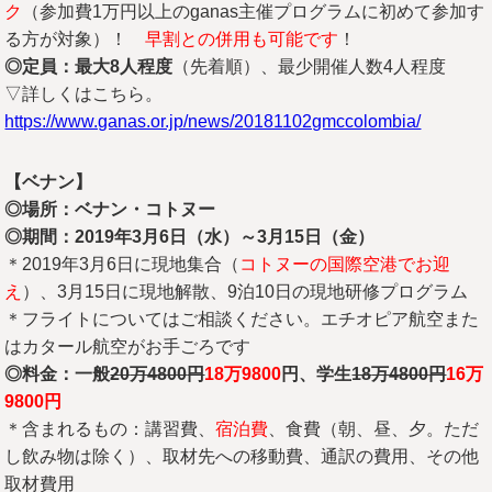
ク
（参加費1万円以上のganas主催プログラムに初めて参加す
る方が対象）！
早割との併用も可能です
！
◎定員：最大8
人程度
（先着順）、最少開催人数4人程度
▽詳しくはこちら。
https://www.ganas.or.jp/news/20181102gmccolombia/
【ベナン】
◎場所：ベナン・コトヌー
◎期間：2019
年3
月6
日（水）～3
月15
日（金）
＊2019年3月6日に現地集合（
コトヌーの国際空港でお迎
え
）、3月15日に現地解散、9泊10日の現地研修プログラム
＊フライトについてはご相談ください。エチオピア航空また
はカタール航空がお手ごろです
◎料金：一般
20
万4800
円
18
万9800
円
、学生
18
万4800
円
16
万
9800
円
＊含まれるもの：講習費、
宿泊費
、食費（朝、昼、夕。ただ
し飲み物は除く）、取材先への移動費、通訳の費用、その他
取材費用