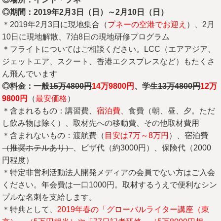
◎期間：2019
年2
月3
日（日）～2
月10
日（日）
＊2019年2月3日に現地集合（
プネーの空港でお迎え
）、2月
10日に現地解散、7泊8日の現地研修プログラム
＊フライトについてはご相談ください。LCC（エアアジア、
ジェットエア、スクート、香港エクスプレスなど）もたくさ
ん飛んでいます
◎料金：一般
15
万4800
円
14
万9800
円
、学生
13
万4800
円
12
万
9800
円
（
最安価格
）
＊含まれるもの：講習費、
宿泊費
、食費（朝、昼、夕。ただ
し飲み物は除く）、取材先への移動費、その他取材費用
＊含まれないもの：
渡航
費（
目安は7万～8万円
）、
宿泊費
（推奨ホテルあり）
、ビザ代（約3000円）、保険代（2000
円程度）
＊特定非営利活動法人開発メディアの会員でない方はご入会
ください。年会費は一口1000円。取材するうえで便利なシン
プルな名刺を支給します。
＊特典として、
2019年春の「グローバルライター講座（東