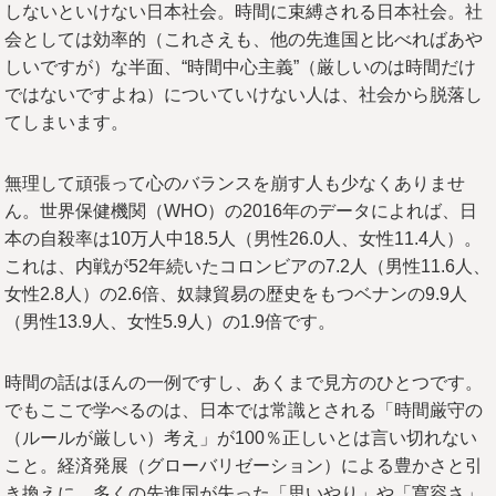
しないといけない日本社会。時間に束縛される日本社会。社
会としては効率的（これさえも、他の先進国と比べればあや
しいですが）な半面、“時間中心主義”（厳しいのは時間だけ
ではないですよね）についていけない人は、社会から脱落し
てしまいます。
無理して頑張って心のバランスを崩す人も少なくありませ
ん。世界保健機関（WHO）の2016年のデータによれば、日
本の自殺率は10万人中18.5人（男性26.0人、女性11.4人）。
これは、内戦が52年続いたコロンビアの7.2人（男性11.6人、
女性2.8人）の2.6倍、奴隷貿易の歴史をもつベナンの9.9人
（男性13.9人、女性5.9人）の1.9倍です。
時間の話はほんの一例ですし、あくまで見方のひとつです。
でもここで学べるのは、日本では常識とされる「時間厳守の
（ルールが厳しい）考え」が100％正しいとは言い切れない
こと。経済発展（グローバリゼーション）による豊かさと引
き換えに、多くの先進国が失った「思いやり」や「寛容さ」