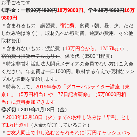
お手ごろです
◎料金：一般
20
万4800
円
18
万9800
円
、学生
18
万4800
円
16
万
9800
円
＊含まれるもの：講習費、
宿泊費
、食費（朝、昼、夕。ただ
し飲み物は除く）、取材先への移動費、通訳の費用、その他
取材費用
＊含まれないもの：渡航費（
13万円台から。12/17時点
）、
宿泊費（推奨ホテルあり）
、保険代（3500円程度）
＊特定非営利活動法人開発メディアの会員でない方はご入会
ください。年会費は一口1000円。取材するうえで便利なシン
プルな名刺を支給します。
＊特典として、
2019年春の「グローバルライター講座（東
京）」（5万円相当）や「77日記者研修」（5万8000円相
当）に無料参加できます
◎〆切：2019
年1
月18
日（金）
＊
2018年12月18日（火）までのお申し込みは「早割」とし
て1万円割引
（入金が完了していること）
＊
ご友人同士で申し込むとそれぞれに1万円キャッシュバッ