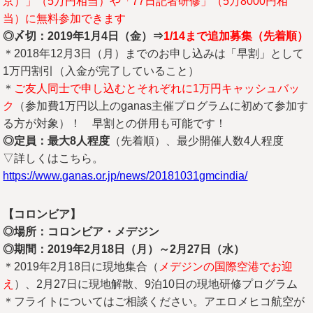
京）」（5万円相当）や「77日記者研修」（5万8000円相
当）に無料参加できます
◎〆切：2019
年1
月4
日（金）⇒
1/14まで追加募集（先着順）
＊2018年12月3日（月）までのお申し込みは「早割」として
1万円割引（入金が完了していること）
＊
ご友人同士で申し込むとそれぞれに1万円キャッシュバッ
ク
（参加費1万円以上のganas主催プログラムに初めて参加す
る方が対象）！ 早割との併用も可能です！
◎定員：最大8
人程度
（先着順）、最少開催人数4人程度
▽詳しくはこちら。
https://www.ganas.or.jp/news/20181031gmcindia/
【コロンビア】
◎場所：コロンビア・メデジン
◎期間：2019
年2
月18
日（月）～2
月27
日（水）
＊2019年2月18日に現地集合（
メデジンの国際空港でお迎
え
）、2月27日に現地解散、9泊10日の現地研修プログラム
＊フライトについてはご相談ください。アエロメヒコ航空が