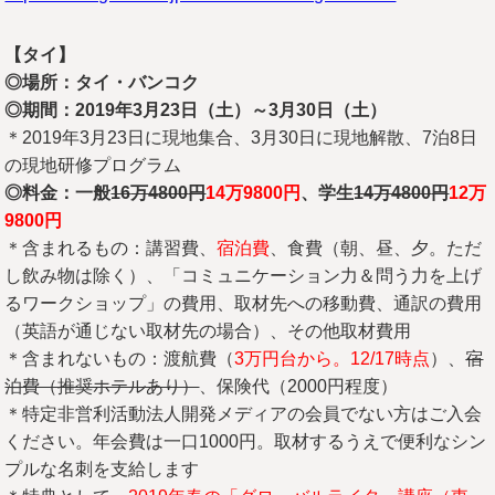
【タイ】
◎場所：タイ・バンコク
◎期間：2019
年3
月23
日（土）～3
月30
日（土）
＊2019年3月23日に現地集合、3月30日に現地解散、7泊8日
の現地研修プログラム
◎料金：一般
16
万4800
円
14
万9800
円
、学生
14
万4800
円
12
万
9800
円
＊含まれるもの：講習費、
宿泊費
、食費（朝、昼、夕。ただ
し飲み物は除く）、「コミュニケーション力＆問う力を上げ
るワークショップ」の費用、取材先への移動費、通訳の費用
（英語が通じない取材先の場合）、その他取材費用
＊含まれないもの：渡航費（
3万円台から。12/17時点
）、
宿
泊費（推奨ホテルあり）
、保険代（2000円程度）
＊特定非営利活動法人開発メディアの会員でない方はご入会
ください。年会費は一口1000円。取材するうえで便利なシン
プルな名刺を支給します