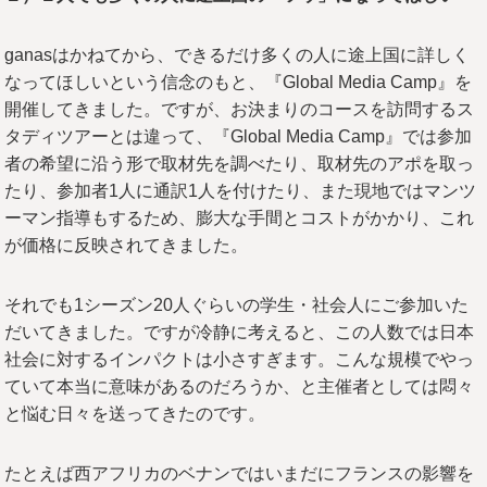
ganasはかねてから、できるだけ多くの人に途上国に詳しく
なってほしいという信念のもと、『Global Media Camp』を
開催してきました。ですが、お決まりのコースを訪問するス
タディツアーとは違って、『Global Media Camp』では参加
者の希望に沿う形で取材先を調べたり、取材先のアポを取っ
たり、参加者1人に通訳1人を付けたり、また現地ではマンツ
ーマン指導もするため、膨大な手間とコストがかかり、これ
が価格に反映されてきました。
それでも1シーズン20人ぐらいの学生・社会人にご参加いた
だいてきました。ですが冷静に考えると、この人数では日本
社会に対するインパクトは小さすぎます。こんな規模でやっ
ていて本当に意味があるのだろうか、と主催者としては悶々
と悩む日々を送ってきたのです。
たとえば西アフリカのベナンではいまだにフランスの影響を