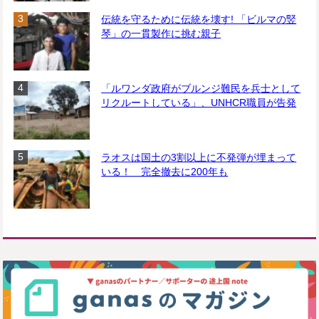
伝統を守るために伝統を壊す! 「ビルマの竪
琴」の一貫製作に挑む親子
「ルワンダ政府がブルンジ難民を兵士として
リクルートしている」、UNHCR職員が告発
ラオスは国土の3割以上に不発弾が埋まって
いる！ 完全撤去に200年も