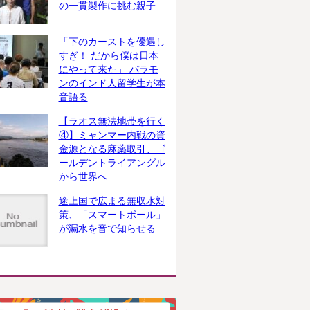
の一貫製作に挑む親子
「下のカーストを優遇し
すぎ！ だから僕は日本
にやって来た」 バラモ
ンのインド人留学生が本
音語る
【ラオス無法地帯を行く
④】ミャンマー内戦の資
金源となる麻薬取引、ゴ
ールデントライアングル
から世界へ
途上国で広まる無収水対
策、「スマートボール」
が漏水を音で知らせる