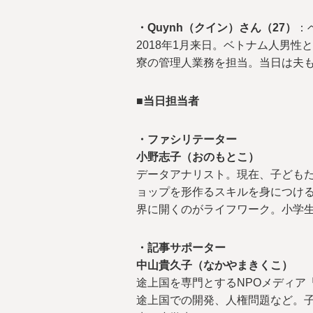
・Quynh（クイン）さん（27）
：
2018年1月来日。ベトナム人男
寮の管理人業務を担当。当日は夫
■当日担当者
・ファシリテーター
小野志子（おのもとこ）
データアナリスト。現在、子ども
ョップを形作るスキルを身につけ
界に開くのがライフワーク。小学
・記事サポーター
中山貴久子（なかやまきくこ）
途上国を専門とするNPOメディア「
途上国での開発、人権問題など。