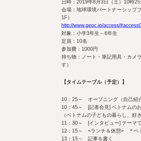
日時：2019年8月3日（土）10時2
会場：地球環境パートナーシッププラ
1F）
http://www.geoc.jp/access/#access
対象：小学3年生～6年生
定員：10名
参加費：1000円
持ち物：ノート・筆記用具・カメ
す）
【タイムテーブル（予定）】
10：25～ オープニング（自己
10：45～ [記者会見] ベトナ
（ベトナムの子どもの暮らし、好
11：30～ [インタビュー] テー
12：15～ <ランチ＆休憩> ＊
13：15～ 記事を書く