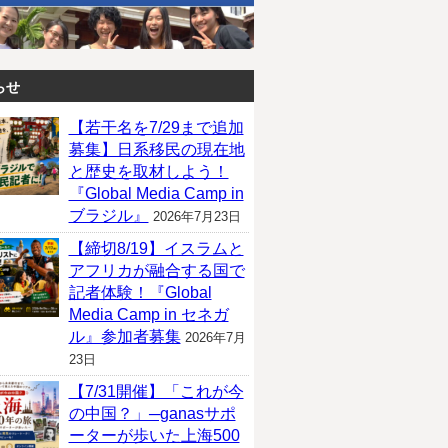
らせ
【若干名を7/29まで追加
募集】日系移民の現在地
と歴史を取材しよう！
『Global Media Camp in
ブラジル』
2026年7月23日
【締切8/19】イスラムと
アフリカが融合する国で
記者体験！『Global
Media Camp in セネガ
ル』参加者募集
2026年7月
23日
【7/31開催】「これが今
の中国？」─ganasサポ
ーターが歩いた上海500