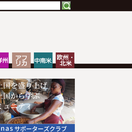
特化したNPOメディア
大洋州
アフリカ
中南米
欧州・北米