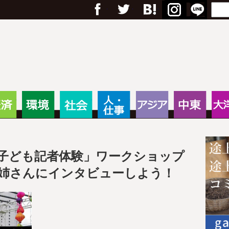
フェイスブック
Twitter
Google+
はてブ
RSS
Menu
Search
anas – 途上国・国際協力に
・教育
経済
環境
社会
人・仕事
アジア
中東
ay「子ども記者体験」ワークショップ
姉さんにインタビューしよう！