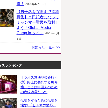
換！
2026年6月16日
【若干名を7/15まで追加
募集】市民記者になって
ミャンマー難民を取材し
よう『Global Media
Camp in タイ』
2026年6月
2日
お知らせ一覧へ >>
セスランキング
【ラオス無法地帯を行く
⑦】路上に整列する風俗
嬢、ここは中国人のため
の赤線地帯だった
伝統を守るために伝統を
壊す! 「ビルマの竪琴」