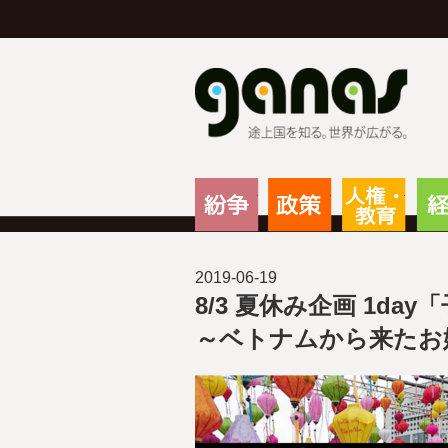
g
紛争
政策
人権
2019-06-19
8/3 夏休み企画 1d
～ベトナムから来たお