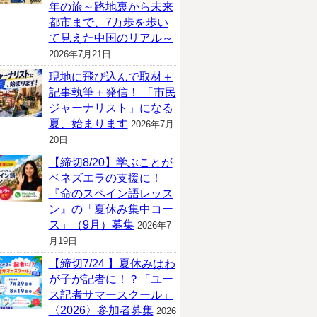
年の旅～路地裏から未来
都市まで、7万歩を歩い
て見えた中国のリアル～
2026年7月21日
現地に飛び込んで取材＋
記事執筆＋発信！ 「市民
ジャーナリスト」になる
夏、始まります
2026年7月
20日
【締切8/20】学ぶことが
ベネズエラの支援に！
『命のスペイン語レッス
ン』の「夏休み集中コー
ス」（9月）募集
2026年7
月19日
【締切7/24 】夏休みはわ
が子が記者に！？「ユー
ス記者サマースクール」
〈2026〉参加者募集
2026