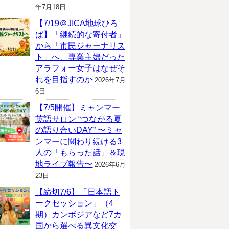
年7月18日
【7/19＠JICA地球ひろ
ば】「継続的な寄付者」
から「市民ジャーナリス
ト」へ、専業主婦だった
アラフォー女子はなぜそ
れを目指すのか
2026年7月
6日
【7/5開催】ミャンマー
英語サロン “つながる夏
の語り合いDAY” 〜ミャ
ンマーに関わり続ける3
人の「もらった話」＆現
地ライブ報告〜
2026年6月
23日
【締切7/6】「日本語ト
ークセッション」（4
期）カンボジアなど7カ
国から選べる異文化交