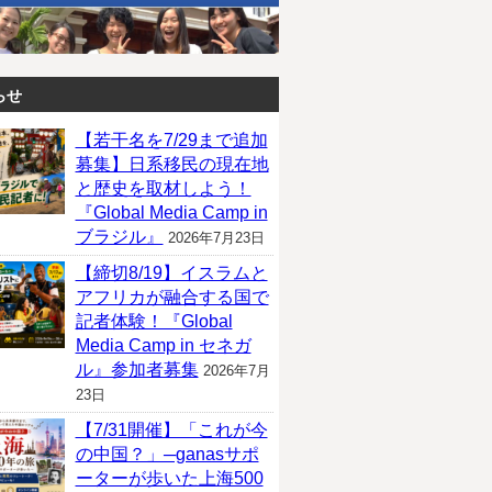
らせ
【若干名を7/29まで追加
募集】日系移民の現在地
と歴史を取材しよう！
『Global Media Camp in
ブラジル』
2026年7月23日
【締切8/19】イスラムと
アフリカが融合する国で
記者体験！『Global
Media Camp in セネガ
ル』参加者募集
2026年7月
23日
【7/31開催】「これが今
の中国？」─ganasサポ
ーターが歩いた上海500