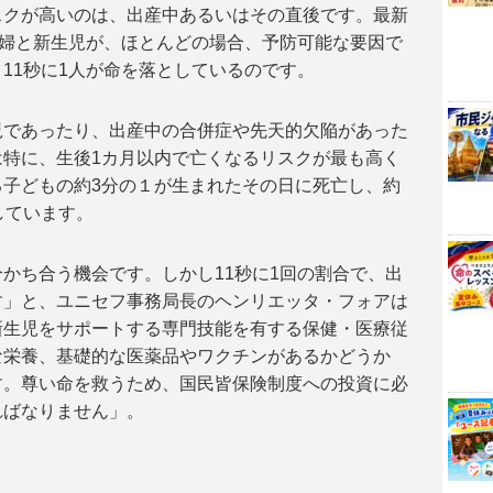
スクが高いのは、出産中あるいはその直後です。最新
妊婦と新生児が、ほとんどの場合、予防可能な要因で
11秒に1人が命を落としているのです。
児であったり、出産中の合併症や先天的欠陥があった
特に、生後1カ月以内で亡くなるリスクが最も高く
子どもの約3分の１が生まれたその日に死亡し、約
しています。
かち合う機会です。しかし11秒に1回の割合で、出
す」と、ユニセフ事務局長のヘンリエッタ・フォアは
新生児をサポートする専門技能を有する保健・医療従
な栄養、基礎的な医薬品やワクチンがあるかどうか
す。尊い命を救うため、国民皆保険制度への投資に必
ればなりません」。