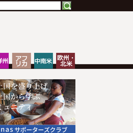
特化したNPOメディア
大洋州
アフリカ
中南米
欧州・北米