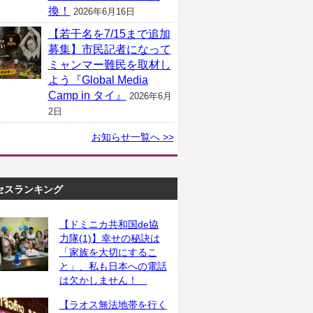
換！
2026年6月16日
【若干名を7/15まで追加
募集】市民記者になって
ミャンマー難民を取材し
よう『Global Media
Camp in タイ』
2026年6月
2日
お知らせ一覧へ >>
セスランキング
【ドミニカ共和国de協
力隊(1)】幸せの秘訣は
「家族を大切にするこ
と」、私も日本への電話
は欠かしません！
【ラオス無法地帯を行く