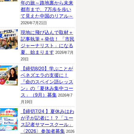
年の旅～路地裏から未来
都市まで、7万歩を歩い
て見えた中国のリアル～
2026年7月21日
現地に飛び込んで取材＋
記事執筆＋発信！ 「市民
ジャーナリスト」になる
夏、始まります
2026年7月
20日
【締切8/20】学ぶことが
ベネズエラの支援に！
『命のスペイン語レッス
ン』の「夏休み集中コー
ス」（9月）募集
2026年7
月19日
【締切7/24 】夏休みはわ
が子が記者に！？「ユー
ス記者サマースクール」
〈2026〉参加者募集
2026