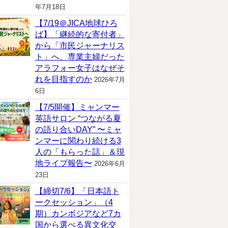
年7月18日
【7/19＠JICA地球ひろ
ば】「継続的な寄付者」
から「市民ジャーナリス
ト」へ、専業主婦だった
アラフォー女子はなぜそ
れを目指すのか
2026年7月
6日
【7/5開催】ミャンマー
英語サロン “つながる夏
の語り合いDAY” 〜ミャ
ンマーに関わり続ける3
人の「もらった話」＆現
地ライブ報告〜
2026年6月
23日
【締切7/6】「日本語ト
ークセッション」（4
期）カンボジアなど7カ
国から選べる異文化交