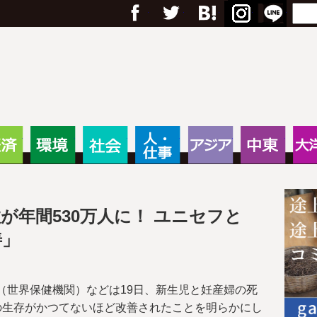
フェイスブック
Twitter
Google+
はてブ
RSS
Menu
Search
anas – 途上国・国際協力に
・教育
経済
環境
社会
人・仕事
アジア
中東
が年間530万人に！ ユニセフと
善」
（世界保健機関）などは19日、新生児と妊産婦の死
の生存がかつてないほど改善されたことを明らかにし