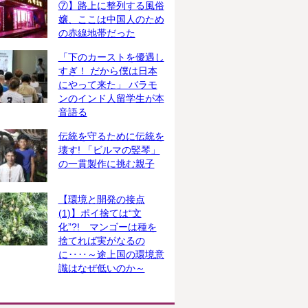
⑦】路上に整列する風俗
嬢、ここは中国人のため
の赤線地帯だった
「下のカーストを優遇し
すぎ！ だから僕は日本
にやって来た」 バラモ
ンのインド人留学生が本
音語る
伝統を守るために伝統を
壊す! 「ビルマの竪琴」
の一貫製作に挑む親子
【環境と開発の接点
(1)】ポイ捨ては“文
化”?! マンゴーは種を
捨てれば実がなるの
に‥‥～途上国の環境意
識はなぜ低いのか～