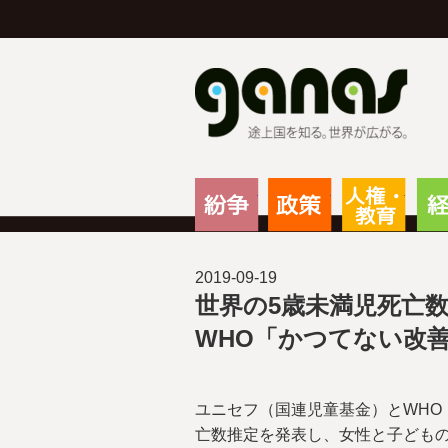
g
紛争
政策
人権
2019-09-19
世界の5歳未満児死亡数
WHO「かつてない改
ユニセフ（国連児童基金）とWHO
亡数推定を発表し、女性と子ども