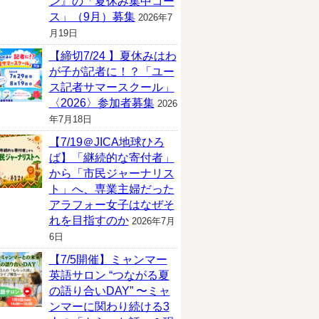
ン』の「夏休み集中コー
ス」（9月）募集
2026年7
月19日
【締切7/24 】夏休みはわ
が子が記者に！？「ユー
ス記者サマースクール」
〈2026〉参加者募集
2026
年7月18日
【7/19＠JICA地球ひろ
ば】「継続的な寄付者」
から「市民ジャーナリス
ト」へ、専業主婦だった
アラフォー女子はなぜそ
れを目指すのか
2026年7月
6日
【7/5開催】ミャンマー
英語サロン “つながる夏
の語り合いDAY” 〜ミャ
ンマーに関わり続ける3