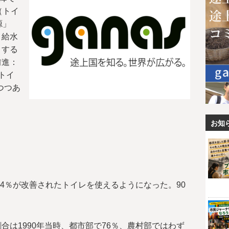
（トイ
源」
・給水
とする
前進：
トイ
つつあ
お知
。
64％が改善されたトイレを使えるようになった。90
合は1990年当時、都市部で76％、農村部ではわず