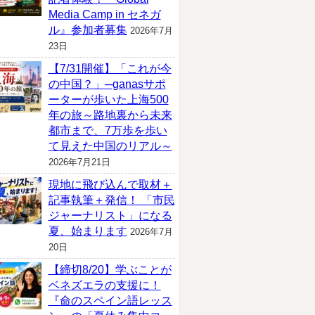
Media Camp in セネガ
ル』参加者募集
2026年7月
23日
【7/31開催】「これが今
の中国？」─ganasサポ
ーターが歩いた上海500
年の旅～路地裏から未来
都市まで、7万歩を歩い
て見えた中国のリアル～
2026年7月21日
現地に飛び込んで取材＋
記事執筆＋発信！ 「市民
ジャーナリスト」になる
夏、始まります
2026年7月
20日
【締切8/20】学ぶことが
ベネズエラの支援に！
『命のスペイン語レッス