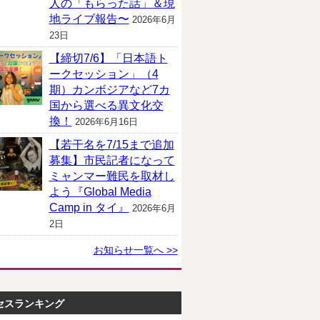
人の「もらった話」＆現
地ライブ報告〜
2026年6月
23日
【締切7/6】「日本語ト
ークセッション」（4
期）カンボジアなど7カ
国から選べる異文化交
換！
2026年6月16日
【若干名を7/15まで追加
募集】市民記者になって
ミャンマー難民を取材し
よう『Global Media
Camp in タイ』
2026年6月
2日
お知らせ一覧へ >>
セスランキング