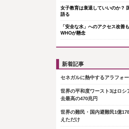
女子教育は衰退していいのか？ 国
語る
「安全な水」へのアクセス改善も
WHOが懸念
新着記事
セネガルに熱中するアラフォー
世界の平和度ワースト3はロシ
去最高の470兆円
世界の難民・国内避難民1億17
えただけ