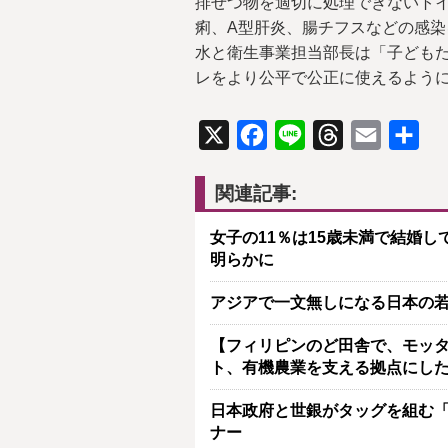
排せつ物を適切に処理できないト
痢、A型肝炎、腸チフスなどの感染
水と衛生事業担当部長は「子ども
レをより公平で公正に使えるよう
X
Facebook
Line
Threads
Email
共
有
関連記事:
女子の11％は15歳未満で結婚し
明らかに
アジアで一文無しになる日本の若
【フィリピンのど田舎で、モッタ
ト、有機農業を支える拠点にし
日本政府と世銀がタッグを組む「J
ナー