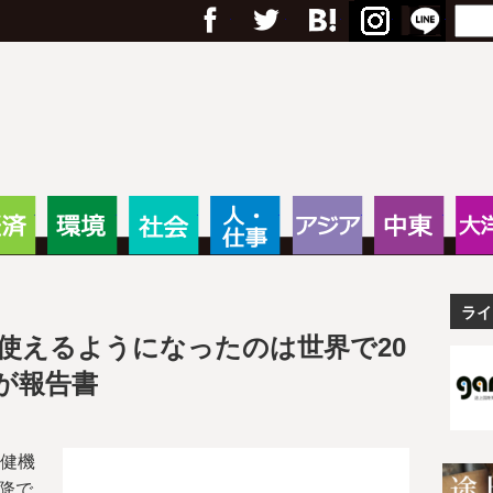
フェイスブック
Twitter
Google+
はてブ
RSS
Menu
Search
anas – 途上国・国際協力に
・教育
経済
環境
社会
人・仕事
アジア
中東
ライ
を使えるようになったのは世界で20
Oが報告書
保健機
以降で