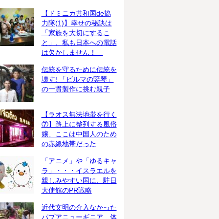
【ドミニカ共和国de協
力隊(1)】幸せの秘訣は
「家族を大切にするこ
と」、私も日本への電話
は欠かしません！
伝統を守るために伝統を
壊す! 「ビルマの竪琴」
の一貫製作に挑む親子
【ラオス無法地帯を行く
⑦】路上に整列する風俗
嬢、ここは中国人のため
の赤線地帯だった
「アニメ」や「ゆるキャ
ラ」・・・イスラエルを
親しみやすい国に、駐日
大使館のPR戦略
近代文明の介入なかった
パプアニューギニア、体