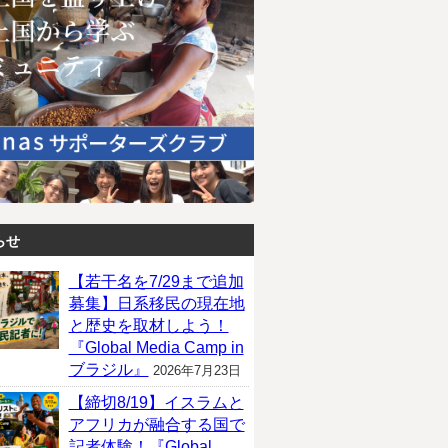
らせ
【若干名を7/29まで追加
募集】日系移民の現在地
と歴史を取材しよう！
『Global Media Camp in
ブラジル』
2026年7月23日
【締切8/19】イスラムと
アフリカが融合する国で
記者体験！『Global