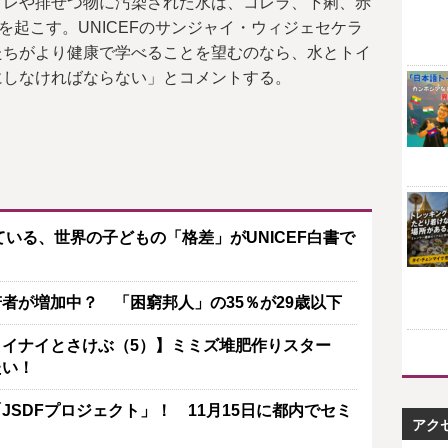
イレや排せつ物に汚染された水は、コレラ、下痢、赤
を起こす。UNICEFのサンジャイ・ウィジェセケラ
たちがより健康で学べることを望むのなら、水とトイ
にしなければならない」とコメントする。
ている、世界の子どもの「格差」がUNICEF白書で
者が増加中？ 「困窮邦人」の35％が29歳以下
イナイとさけぶ（5）】ミミズ堆肥作りスター
たい！
SDFプロジェクト」！ 11月15日に都内でセミ
アク