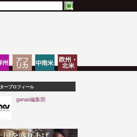
特化したNPOメディア
大洋州
アフリカ
中南米
欧州・北米
タープロフィール
ganas編集部