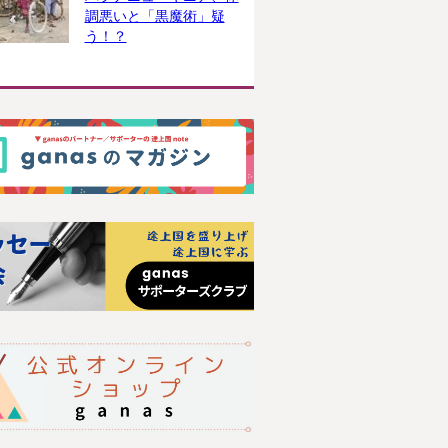
調悪いと「黒魔術」疑
う！？