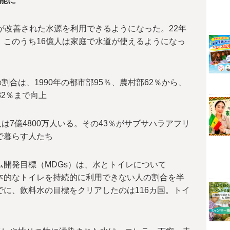
可能に
％が改善された水源を利用できるようになった。22年
人。このうち16億人は家庭で水道が使えるようになっ
合は、1990年の都市部95％、農村部62％から、
82％まで向上
7億4800万人いる。その43％がサブサハラアフリ
で暮らす人たち
ム開発目標（MDGs）は、水とトイレについて
基本的なトイレを持続的に利用できない人の割合を半
でに、飲料水の目標をクリアしたのは116カ国。トイ