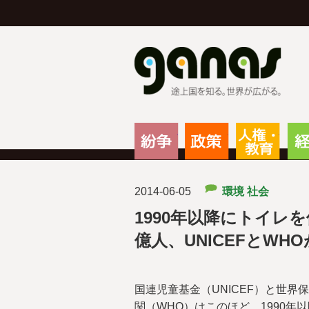
g
紛争
政策
人権
2014-06-05
環境
社会
1990年以降にトイレ
億人、UNICEFとWH
国連児童基金（UNICEF）と世界
関（WHO）はこのほど、1990年