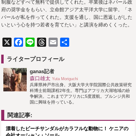
制服などすべて無料で提供してくれた。卒業後はネパール政
府の奨学金をもらい、立命館アジア太平洋大学に留学。「ネ
パールが私を作ってくれた。支援を通し、国に恩返しがした
いという心を持つ若者を育てたい」と講演を締めくくった。
X
Facebook
Line
Threads
Email
共
有
ライタープロフィール
ganas記者
森口雄太
Yuta Moriguchi
兵庫県神戸市出身。大阪大学大学院国際公共政策研究
科博士前期課程2年生。専門はアフリカ大湖地域の紛
争解決。これまでアフリカに5度渡航。ブルンジ共和
国に興味を持っている。
関連記事:
漂着したビーチサンダルがカラフルな動物に！ ケニアの
会社オーシャン・ソール