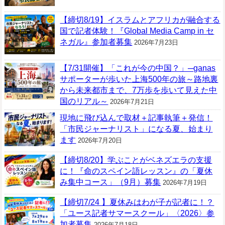
【締切8/19】イスラムとアフリカが融合する
国で記者体験！『Global Media Camp in セ
ネガル』参加者募集
2026年7月23日
【7/31開催】「これが今の中国？」─ganas
サポーターが歩いた上海500年の旅～路地裏
から未来都市まで、7万歩を歩いて見えた中
国のリアル～
2026年7月21日
現地に飛び込んで取材＋記事執筆＋発信！
「市民ジャーナリスト」になる夏、始まり
ます
2026年7月20日
【締切8/20】学ぶことがベネズエラの支援
に！『命のスペイン語レッスン』の「夏休
み集中コース」（9月）募集
2026年7月19日
【締切7/24 】夏休みはわが子が記者に！？
「ユース記者サマースクール」〈2026〉参
加者募集
2026年7月18日