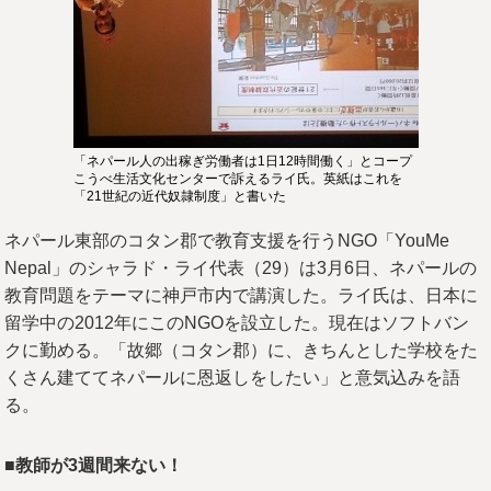
「ネパール人の出稼ぎ労働者は1日12時間働く」とコープ
こうべ生活文化センターで訴えるライ氏。英紙はこれを
「21世紀の近代奴隷制度」と書いた
ネパール東部のコタン郡で教育支援を行うNGO「YouMe
Nepal」のシャラド・ライ代表（29）は3月6日、ネパールの
教育問題をテーマに神戸市内で講演した。ライ氏は、日本に
留学中の2012年にこのNGOを設立した。現在はソフトバン
クに勤める。「故郷（コタン郡）に、きちんとした学校をた
くさん建ててネパールに恩返しをしたい」と意気込みを語
る。
■教師が3週間来ない！