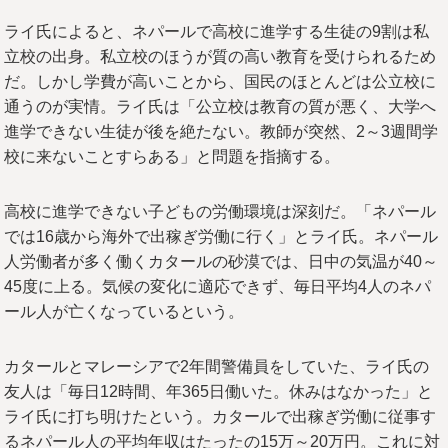
ライ氏によると、ネパールで高校に進学する生徒の9割は私
立校の出身。私立校のほうが質の高い教育を受けられるため
だ。しかし学費が高いことから、国民のほとんどは公立校に
通うのが実情。ライ氏は「公立校は教育の質が悪く、大学へ
進学できない生徒が後を絶たない。教師が突然、2～3週間学
校に来ないことすらある」と問題を指摘する。
高校に進学できない子どもの労働環境は深刻だ。「ネパール
では16歳から海外で出稼ぎ労働に行く」とライ氏。ネパール
人労働者が多く働くカタールの砂漠では、日中の気温が40～
45度に上る。気候の変化に適応できず、毎日平均4人のネパ
ール人が亡くなっているという。
カタールとマレーシアで2年間警備員をしていた、ライ氏の
友人は「毎日12時間、年365日働いた。休みはなかった」と
ライ氏に打ち明けたという。カタールで出稼ぎ労働に従事す
るネパール人の平均年収はたったの15万～20万円。これに対