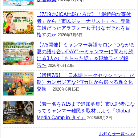
【7/19＠JICA地球ひろば】「継続的な寄付
者」から「市民ジャーナリスト」へ、専業
主婦だったアラフォー女子はなぜそれを目
指すのか
2026年7月6日
【7/5開催】ミャンマー英語サロン “つながる
夏の語り合いDAY” 〜ミャンマーに関わり続
ける3人の「もらった話」＆現地ライブ報
告〜
2026年6月23日
【締切7/6】「日本語トークセッション」（4
期）カンボジアなど7カ国から選べる異文化
交換！
2026年6月16日
【若干名を7/15まで追加募集】市民記者にな
ってミャンマー難民を取材しよう『Global
Media Camp in タイ』
2026年6月2日
お知らせ一覧へ >>