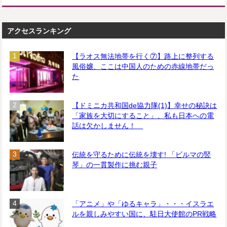
アクセスランキング
【ラオス無法地帯を行く⑦】路上に整列する
風俗嬢、ここは中国人のための赤線地帯だっ
た
【ドミニカ共和国de協力隊(1)】幸せの秘訣は
「家族を大切にすること」、私も日本への電
話は欠かしません！
伝統を守るために伝統を壊す! 「ビルマの竪
琴」の一貫製作に挑む親子
「アニメ」や「ゆるキャラ」・・・イスラエ
ルを親しみやすい国に、駐日大使館のPR戦略