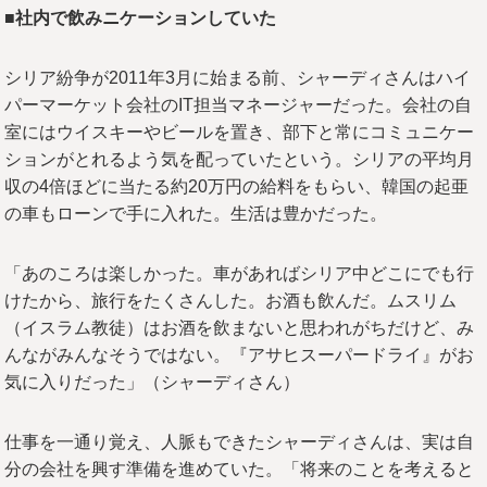
■社内で飲みニケーションしていた
シリア紛争が2011年3月に始まる前、シャーディさんはハイ
パーマーケット会社のIT担当マネージャーだった。会社の自
室にはウイスキーやビールを置き、部下と常にコミュニケー
ションがとれるよう気を配っていたという。シリアの平均月
収の4倍ほどに当たる約20万円の給料をもらい、韓国の起亜
の車もローンで手に入れた。生活は豊かだった。
「あのころは楽しかった。車があればシリア中どこにでも行
けたから、旅行をたくさんした。お酒も飲んだ。ムスリム
（イスラム教徒）はお酒を飲まないと思われがちだけど、み
んながみんなそうではない。『アサヒスーパードライ』がお
気に入りだった」（シャーディさん）
仕事を一通り覚え、人脈もできたシャーディさんは、実は自
分の会社を興す準備を進めていた。「将来のことを考えると