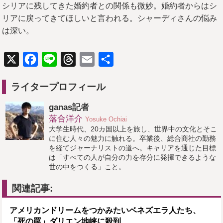
シリアに残してきた婚約者との関係も微妙。婚約者からはシ
リアに戻ってきてほしいと言われる。シャーディさんの悩み
は深い。
X
Facebook
Line
Threads
Email
共
有
ライタープロフィール
ganas記者
落合洋介
Yosuke Ochiai
大学生時代、20カ国以上を旅し、世界中の文化とそこ
に住む人々の魅力に触れる。卒業後、総合商社の勤務
を経てジャーナリストの道へ。キャリアを通じた目標
は「すべての人が自分の力を存分に発揮できるような
世の中をつくる」こと。
関連記事:
アメリカンドリームをつかみたいベネズエラ人たち、
「死の罠」ダリエン地峡に殺到