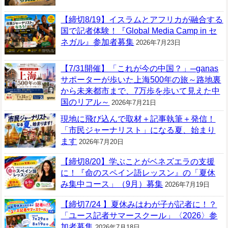
【締切8/19】イスラムとアフリカが融合する
国で記者体験！『Global Media Camp in セ
ネガル』参加者募集
2026年7月23日
【7/31開催】「これが今の中国？」─ganas
サポーターが歩いた上海500年の旅～路地裏
から未来都市まで、7万歩を歩いて見えた中
国のリアル～
2026年7月21日
現地に飛び込んで取材＋記事執筆＋発信！
「市民ジャーナリスト」になる夏、始まり
ます
2026年7月20日
【締切8/20】学ぶことがベネズエラの支援
に！『命のスペイン語レッスン』の「夏休
み集中コース」（9月）募集
2026年7月19日
【締切7/24 】夏休みはわが子が記者に！？
「ユース記者サマースクール」〈2026〉参
加者募集
2026年7月18日