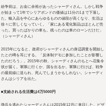
紛争前は、お金に余裕があったシャーディさん。しかし戦争
が始まって1年でシリアポンドの価値は11分の1まで下落し
た。輸入品を中心にあらゆるものの値段が高くなり、生活は
徐々に苦しくなっていく。「家にある電化製品はほとんど売
った。買ったばかりの車も。残ったのは車のローンだけだ」
（シャーディさん）
2015年になると、政府がシャーディさんの身辺調査を開始し
たとの噂を耳にする。「反体制デモに参加したことが影響し
たのだろう」。2015年の秋、シャーディさんのもとへ召集令
状が届く。軍隊に行くか、国を出るか。軍隊に行けば、戦争
の最前線に送られ、死んでしまうかもしれない。シャーディ
さんはシリアを出た。
■支給される生活費は4万5000円
徴兵を逃れたシャーディさんは2015年12月に来日した。ビザ