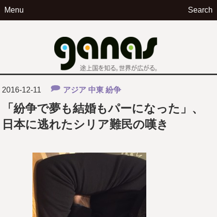
Menu
Search
ga
2016-12-11
アジア
中東
紛争
「紛争で夢も結婚もパーになった」、
日本に逃れたシリア難民の嘆き