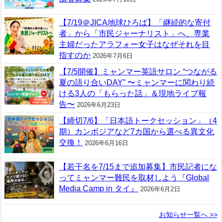
【7/19＠JICA地球ひろば】「継続的な寄付
者」から「市民ジャーナリスト」へ、専業
主婦だったアラフォー女子はなぜそれを目
指すのか
2026年7月6日
【7/5開催】ミャンマー英語サロン “つながる
夏の語り合いDAY” 〜ミャンマーに関わり続
ける3人の「もらった話」＆現地ライブ報
告〜
2026年6月23日
【締切7/6】「日本語トークセッション」（4
期）カンボジアなど7カ国から選べる異文化
交換！
2026年6月16日
【若干名を7/15まで追加募集】市民記者にな
ってミャンマー難民を取材しよう『Global
Media Camp in タイ』
2026年6月2日
お知らせ一覧へ >>