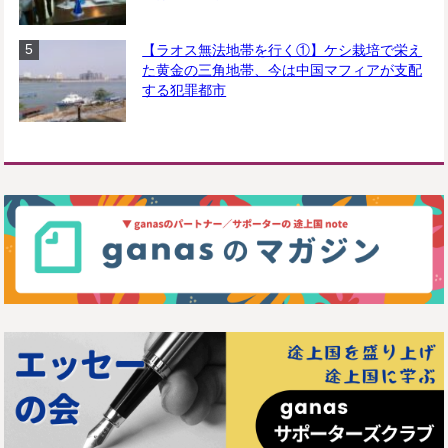
【ラオス無法地帯を行く①】ケシ栽培で栄え
た黄金の三角地帯、今は中国マフィアが支配
する犯罪都市