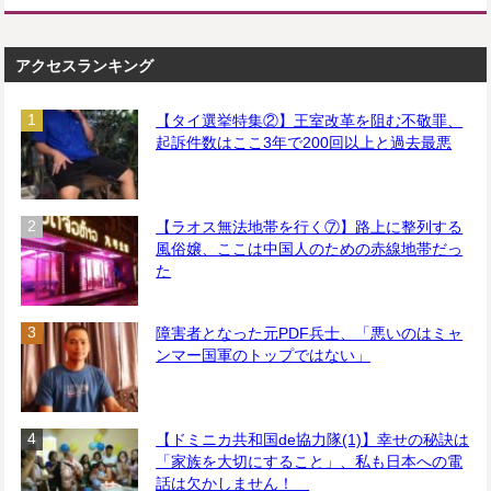
アクセスランキング
【タイ選挙特集②】王室改革を阻む不敬罪、
起訴件数はここ3年で200回以上と過去最悪
【ラオス無法地帯を行く⑦】路上に整列する
風俗嬢、ここは中国人のための赤線地帯だっ
た
障害者となった元PDF兵士、「悪いのはミャ
ンマー国軍のトップではない」
【ドミニカ共和国de協力隊(1)】幸せの秘訣は
「家族を大切にすること」、私も日本への電
話は欠かしません！