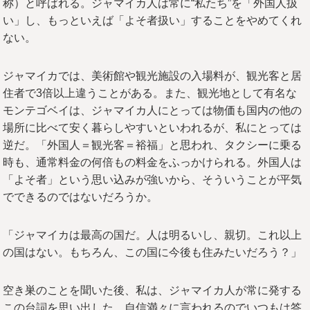
称）と呼ばれる。ジャマイカ人は常に“私たち”を「外国人扱
い」し、もっといえば「よそ者扱い」することをやめてくれ
ない。
ジャマイカでは、美術館や観光施設の入場料が、観光客と居
住者で3倍以上違うことがある。また、観光地として有名な
モンテゴベイは、ジャマイカ人にとっては物価も国内の他の
場所に比べて安く暮らしやすいといわれるが、私にとっては
逆だ。「外国人＝観光客＝裕福」と思われ、タクシーに乗る
時も、通常料金の何倍もの料金をふっかけられる。外国人は
「よそ者」という思い込みが強いから、そういうことが平気
でできるのではないだろうか。
「ジャマイカは最高の国だ。人は明るいし、親切。これ以上
の国はない。もちろん、この国に今後も住みたいだろう？」
空き巣のことを聞いた後、私は、ジャマイカ人が常に発する
この台詞を思い出した。自信満々に言われるのでいつもは答