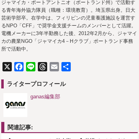
ジャマイカ・ポートアントニオ（ポートランド州）で活動す
る青年海外協力隊員（職種：環境教育）。埼玉県出身。日大
芸術学部卒。在学中は、フィリピンの児童養護施設を運営す
るNPO「CFF」で奨学金支援チームのメンバーとして活躍。
電機メーカーに3年半勤務した後、2012年2月から、ジャマイ
カの農業NGO「ジャマイカ4－Hクラブ」ポートランド事務
所で活動中。
X
Facebook
Line
Threads
Email
共
有
ライタープロフィール
ganas編集部
関連記事: