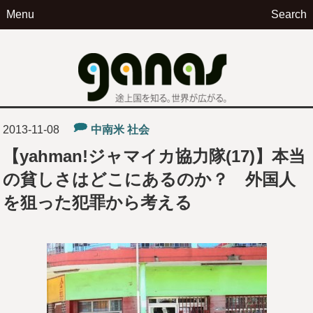
Menu
Search
ga
2013-11-08
中南米
社会
【yahman!ジャマイカ協力隊(17)】本当
の貧しさはどこにあるのか？ 外国人
を狙った犯罪から考える