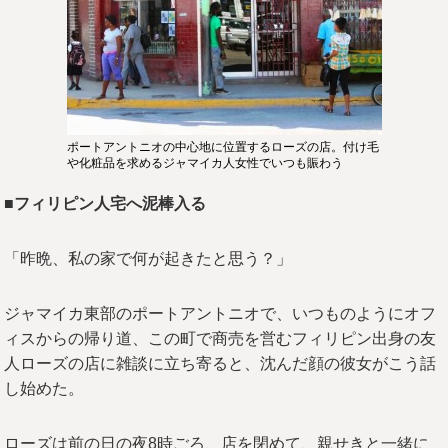
ポートアントニオの中心地に位置するローズの店。付け毛
や化粧品を求めるジャマイカ人女性でいつも賑わう
■フィリピン人宅へ泥棒入る
「昨晩、私の家で何が起きたと思う？」
ジャマイカ東部のポートアントニオで、いつものようにオフ
ィスからの帰り道、この町で商売を営むフィリピン出身の友
人ローズの店に雑談に立ち寄ると、沈んだ顔の彼女がこう話
し始めた。
ローズは前の日の夜8時ごろ、店を閉めて、親せきと一緒に