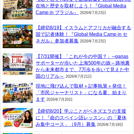
在地と歴史を取材しよう！『Global Media
Camp in ブラジル』
2026年7月23日
【締切8/19】イスラムとアフリカが融合する
国で記者体験！『Global Media Camp in セ
ネガル』参加者募集
2026年7月23日
【7/31開催】「これが今の中国？」─ganas
サポーターが歩いた上海500年の旅～路地裏
から未来都市まで、7万歩を歩いて見えた中
国のリアル～
2026年7月21日
現地に飛び込んで取材＋記事執筆＋発信！
「市民ジャーナリスト」になる夏、始まり
ます
2026年7月20日
【締切8/20】学ぶことがベネズエラの支援
に！『命のスペイン語レッスン』の「夏休
み集中コース」（9月）募集
2026年7月19日