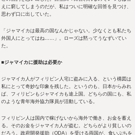
えに窮してしまうのだが、私はついに明確な回答を見つけ、
思わず口に出していた。
「ジャマイカは最高の国なんかじゃない。少なくとも私たち
外国人にとってはね……」。ローズは黙ってうなずいてい
た。
■ジャマイカに援助は必要か
ジャマイカ人がフィリピン人宅に盗みに入る、という構図は
私にとって奇妙な印象を残した。というのも、日本からみれ
ば、フィリピンもジャマイカも途上国。どちらの国にも、私
のような青年海外協力隊員が活動している。
フィリピン人は国内で稼げないから海外で働き、お金を蓄え
る。そのお金をジャマイカ人が盗む。どちらがより貧しいの
だろう。政府開発援助（ODA）を受ける両国が、食いぶちを