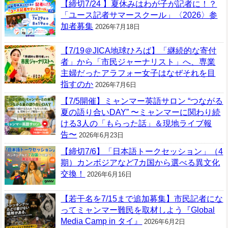
【締切7/24 】夏休みはわが子が記者に！？
「ユース記者サマースクール」〈2026〉参
加者募集
2026年7月18日
【7/19＠JICA地球ひろば】「継続的な寄付
者」から「市民ジャーナリスト」へ、専業
主婦だったアラフォー女子はなぜそれを目
指すのか
2026年7月6日
【7/5開催】ミャンマー英語サロン “つながる
夏の語り合いDAY” 〜ミャンマーに関わり続
ける3人の「もらった話」＆現地ライブ報
告〜
2026年6月23日
【締切7/6】「日本語トークセッション」（4
期）カンボジアなど7カ国から選べる異文化
交換！
2026年6月16日
【若干名を7/15まで追加募集】市民記者にな
ってミャンマー難民を取材しよう『Global
Media Camp in タイ』
2026年6月2日