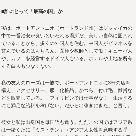
■誰にとって「最高の国」か
実は、ポートアントニオ（ポートランド州）はジャマイカの
中で一番治安が良いといわれる場所だ。美しい自然に囲まれ
ていることから、多くの外国人も住む。中国人がビジネスを
営んでいるのはもちろん、医師や教師として働くキューバ人
や、カフェを経営するドイツ人もいる。ホテルや土地を所有
する白人も少なくない。
私の友人のローズは一族で、ポートアントニオに3軒の店を
構え、アクセサリー、服、化粧品、かつら、付け毛、雑貨な
どを販売している。「フィリピンでは仕事がなく、生活する
にも満足な給料を稼げない。だから出稼ぎにきた」と言う。
彼女と私は出身国も母国語も違う。ただこの国ではアジア系
は一緒くたに「ミス・チン」（アジア人女性を意味する呼