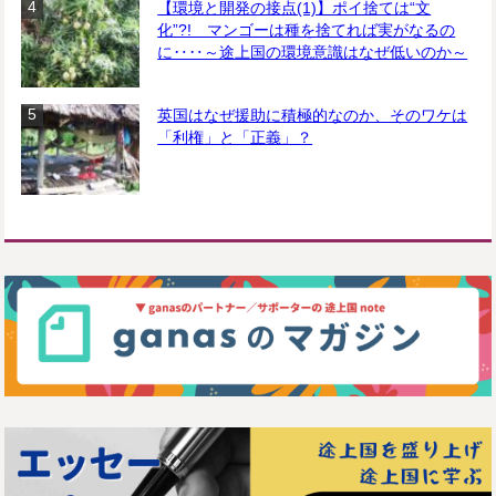
【環境と開発の接点(1)】ポイ捨ては“文
化”?! マンゴーは種を捨てれば実がなるの
に‥‥～途上国の環境意識はなぜ低いのか～
英国はなぜ援助に積極的なのか、そのワケは
「利権」と「正義」？