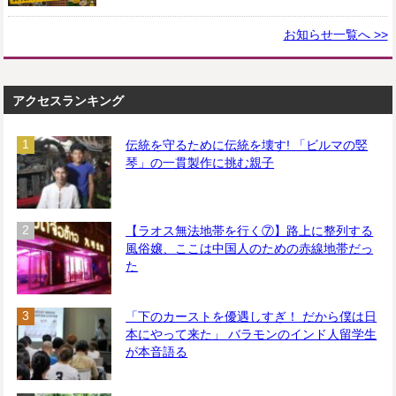
お知らせ一覧へ >>
アクセスランキング
伝統を守るために伝統を壊す! 「ビルマの竪
琴」の一貫製作に挑む親子
【ラオス無法地帯を行く⑦】路上に整列する
風俗嬢、ここは中国人のための赤線地帯だっ
た
「下のカーストを優遇しすぎ！ だから僕は日
本にやって来た」 バラモンのインド人留学生
が本音語る