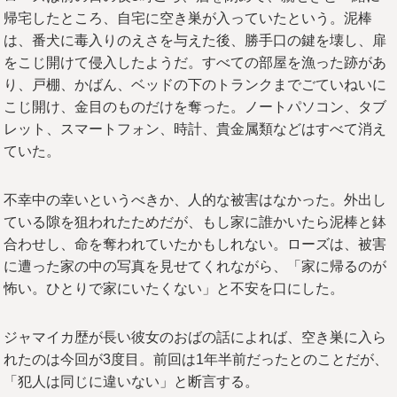
帰宅したところ、自宅に空き巣が入っていたという。泥棒
は、番犬に毒入りのえさを与えた後、勝手口の鍵を壊し、扉
をこじ開けて侵入したようだ。すべての部屋を漁った跡があ
り、戸棚、かばん、ベッドの下のトランクまでごていねいに
こじ開け、金目のものだけを奪った。ノートパソコン、タブ
レット、スマートフォン、時計、貴金属類などはすべて消え
ていた。
不幸中の幸いというべきか、人的な被害はなかった。外出し
ている隙を狙われたためだが、もし家に誰かいたら泥棒と鉢
合わせし、命を奪われていたかもしれない。ローズは、被害
に遭った家の中の写真を見せてくれながら、「家に帰るのが
怖い。ひとりで家にいたくない」と不安を口にした。
ジャマイカ歴が長い彼女のおばの話によれば、空き巣に入ら
れたのは今回が3度目。前回は1年半前だったとのことだが、
「犯人は同じに違いない」と断言する。