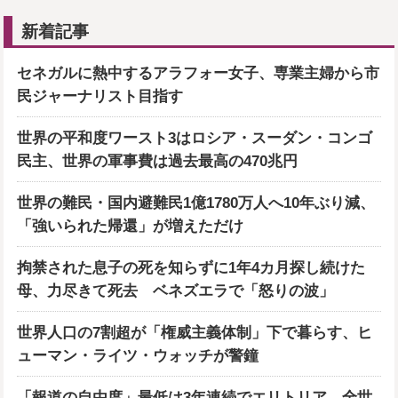
新着記事
セネガルに熱中するアラフォー女子、専業主婦から市
民ジャーナリスト目指す
世界の平和度ワースト3はロシア・スーダン・コンゴ
民主、世界の軍事費は過去最高の470兆円
世界の難民・国内避難民1億1780万人へ10年ぶり減、
「強いられた帰還」が増えただけ
拘禁された息子の死を知らずに1年4カ月探し続けた
母、力尽きて死去 ベネズエラで「怒りの波」
世界人口の7割超が「権威主義体制」下で暮らす、ヒ
ューマン・ライツ・ウォッチが警鐘
「報道の自由度」最低は3年連続でエリトリア、全世