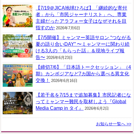
【7/19＠JICA地球ひろば】「継続的な寄付
者」から「市民ジャーナリスト」へ、専業
主婦だったアラフォー女子はなぜそれを目
指すのか
2026年7月6日
【7/5開催】ミャンマー英語サロン “つながる
夏の語り合いDAY” 〜ミャンマーに関わり続
ける3人の「もらった話」＆現地ライブ報
告〜
2026年6月23日
【締切7/6】「日本語トークセッション」（4
期）カンボジアなど7カ国から選べる異文化
交換！
2026年6月16日
【若干名を7/15まで追加募集】市民記者にな
ってミャンマー難民を取材しよう『Global
Media Camp in タイ』
2026年6月2日
お知らせ一覧へ >>