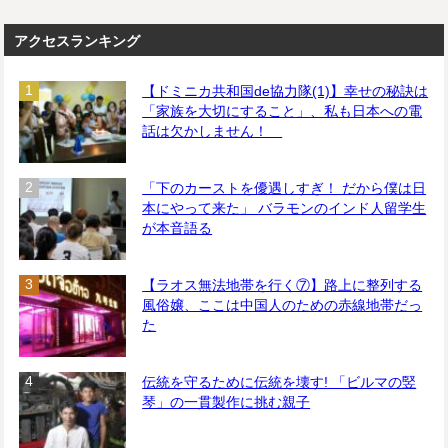
アクセスランキング
【ドミニカ共和国de協力隊(1)】幸せの秘訣は
「家族を大切にすること」、私も日本への電
話は欠かしません！
「下のカーストを優遇しすぎ！ だから僕は日
本にやって来た」 バラモンのインド人留学生
が本音語る
【ラオス無法地帯を行く⑦】路上に整列する
風俗嬢、ここは中国人のための赤線地帯だっ
た
伝統を守るために伝統を壊す! 「ビルマの竪
琴」の一貫製作に挑む親子