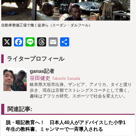
自動車整備工場で働く徒弟ら（スーダン・ダルフール）
X
Facebook
Line
Threads
Email
共
有
ライタープロフィール
ganas記者
笹田健史
Takeshi Sasada
岐阜県大垣市出身。ザンビア、アメリカ、タイと渡り
歩き、現在は京都でストレングスコーチとして働く。
趣味はアフリカ研究。スポーツで社会を変えたい。
関連記事:
脱・暗記教育へ！ 日本人40人がアドバイスした小学1
年生の教科書、ミャンマーで一斉導入される