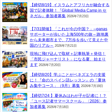
【締切8/19】イスラムとアフリカが融合する
国で記者体験！『Global Media Camp in セ
ネガル』参加者募集
2026年7月23日
【7/31開催】「これが今の中国？」─ganas
サポーターが歩いた上海500年の旅～路地裏
から未来都市まで、7万歩を歩いて見えた中
国のリアル～
2026年7月21日
現地に飛び込んで取材＋記事執筆＋発信！
「市民ジャーナリスト」になる夏、始まり
ます
2026年7月20日
【締切8/20】学ぶことがベネズエラの支援
に！『命のスペイン語レッスン』の「夏休
み集中コース」（9月）募集
2026年7月19日
【締切7/24 】夏休みはわが子が記者に！？
「ユース記者サマースクール」〈2026〉参
加者募集
2026年7月18日