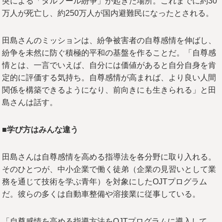
突による「ダルフール紛争」が起きた場所。これまでに約30
万人が死亡し、約250万人が国内避難民になったとされる。
田島さんのミッションは、紛争被害者の自尊感情を伸ばし、
紛争を未然に防ぐ積極的平和の基盤を作ることだ。「自尊感
情とは、一言でいえば、自分には価値があると自分自身を肯
定的に評価する気持ち。自尊感情が高まれば、より良い人間
関係を構築できるようになり、前向きにも生きられる」と田
島さんは話す。
■学び方はみんな違う
田島さんは自尊感情を高める指導法を各分野に取り入れる。
そのひとつが、中小企業で働く徒弟（企業の見習いとして業
務を通じて技術を学ぶ青年）を対象にしたOJTプログラム
だ。彼らの多くは自動車整備や溶接業に従事している。
「自尊感情を高める指導方法をOJTプログラムに導入して、