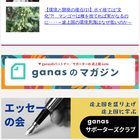
【環境と開発の接点(1)】ポイ捨ては“文
化”?! マンゴーは種を捨てれば実がなるの
に‥‥～途上国の環境意識はなぜ低いのか～