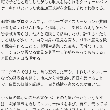
宅で子どもと過ごしながらも収入を得られるクッキーやパン
ケーキ作りといった食品加工技術を女性にそれぞれ教える。
職業訓練プログラムでは、グループディスカッションや共同
作業を多く取り入れるよう指導した。「学校に通えなかった
紛争被害者らは、他人と協調して活動したり、評価されたり
する経験が少ない。自分自身の意見を言う、相手の意見を聞
く機会を作ることで、就職や起業した後も、円滑なコミュニ
ケーションや異なる意見を尊重する姿勢をもってもらえる」
と田島さんは説明する。
プログラムではまた、自ら整備した車や、手作りのクッキー
などの発表会も開く。他人から肯定的な評価を受けること
で、自己の価値を認識し、自尊感情を高めるのが狙いだ。
小人症の障がいのため家から出るのも嫌だったという女性
は、職業訓練を通してクッキー作りを学び、自立。売って得
た収入を使って、家の壁のペンキを塗り替えたり、ベッドを