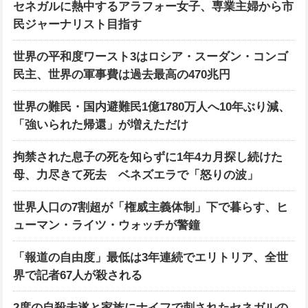
セネガルに熱中するアラフォー女子、専業主婦から市
民ジャーナリスト目指す
世界の平和度ワースト3はロシア・スーダン・コンゴ
民主、世界の軍事費は過去最高の470兆円
世界の難民・国内避難民1億1780万人へ10年ぶり減、
「強いられた帰還」が増えただけ
拘禁された息子の死を知らずに1年4カ月探し続けた
母、力尽きて死去 ベネズエラで「怒りの波」
世界人口の7割超が「権威主義体制」下で暮らす、ヒ
ューマン・ライツ・ウォッチが警鐘
「報道の自由度」最低は3年連続でエリトリア、全世
界で記者67人が殺される
2度の自殺未遂と家族にナイフで刺されたセネガルの