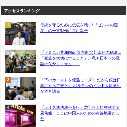
アクセスランキング
伝統を守るために伝統を壊す! 「ビルマの竪
琴」の一貫製作に挑む親子
【ドミニカ共和国de協力隊(1)】幸せの秘訣は
「家族を大切にすること」、私も日本への電
話は欠かしません！
「下のカーストを優遇しすぎ！ だから僕は日
本にやって来た」 バラモンのインド人留学生
が本音語る
【ラオス無法地帯を行く⑦】路上に整列する
風俗嬢、ここは中国人のための赤線地帯だっ
た