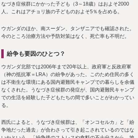
なづき症候群にかかった子ども（3～18歳）はおよそ2000
人。これはアチョリ族の子どものおよそ5％を占める。
ウガンダのほか、南スーダン、タンザニアでも確認された。
今のところ治療方法や予防対策はなく、死亡率も不明だ。
紛争も要因のひとつ？
ウガンダ北部では2006年まで20年以上、政府軍と反政府軍
（神の抵抗軍＝LRA）の紛争があった。このため住民の多く
は不衛生な環境にある国内避難民キャンプでの暮らしを余儀
なくされた。うなづき症候群の発症が、国内避難民キャンプ
での生活を経験した子どもたちの間で多いことがわかってい
る。
西氏によると、うなづき症候群は、「オンコセルカ」と「紛
争地だった過去」が合わさって引き起こされているのではな
いかという。「紛争後のストレスや食料の不十分さから、地