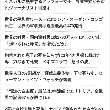
セネガルに熱中するアラフォー女子、専業主婦から市
民ジャーナリスト目指す
世界の平和度ワースト3はロシア・スーダン・コンゴ
民主、世界の軍事費は過去最高の470兆円
世界の難民・国内避難民1億1780万人へ10年ぶり減、
「強いられた帰還」が増えただけ
拘禁された息子の死を知らずに1年4カ月探し続けた
母、力尽きて死去 ベネズエラで「怒りの波」
世界人口の7割超が「権威主義体制」下で暮らす、ヒ
ューマン・ライツ・ウォッチが警鐘
「報道の自由度」最低は3年連続でエリトリア、全世
界で記者67人が殺される
2度の自殺未遂と家族にナイフで刺されたセネガルの