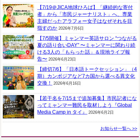
【7/19＠JICA地球ひろば】「継続的な寄付
者」から「市民ジャーナリスト」へ、専業
主婦だったアラフォー女子はなぜそれを目
指すのか
2026年7月6日
【7/5開催】ミャンマー英語サロン “つながる
夏の語り合いDAY” 〜ミャンマーに関わり続
ける3人の「もらった話」＆現地ライブ報
告〜
2026年6月23日
【締切7/6】「日本語トークセッション」（4
期）カンボジアなど7カ国から選べる異文化
交換！
2026年6月16日
【若干名を7/15まで追加募集】市民記者にな
ってミャンマー難民を取材しよう『Global
Media Camp in タイ』
2026年6月2日
お知らせ一覧へ >>