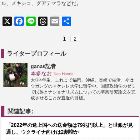
ル、メキシコ、グアテマラなどだ。
X
Facebook
Line
Threads
Email
共
有
1
2
ライタープロフィール
ganas記者
本多なお
Nao Honda
大学4年生。これまで福岡、沖縄、長崎で生活。今は
ウガンダのマケレレ大学に留学中。国際政治学のゼミ
で民族とナショナリズムについての卒業研究論文を完
成させることが直近の目標。
関連記事:
「2022年の途上国への送金額は79兆円以上」と世銀が見
通し、ウクライナ向けは2割増か