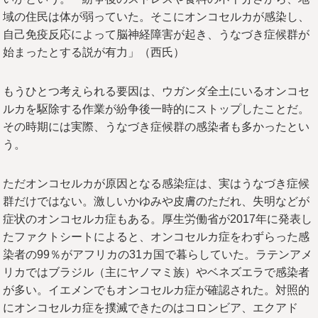
域の住民は体が弱っていた。そこにオンコセルカが感染し、
自己免疫反応によって脳神経障害が起き、うなづき症候群が
始まったとする説が有力」（西氏）
もうひとつ考えられる要因は、ウガンダ全土にいるオンコセ
ルカを駆除する作業が紛争後一時的にストップしたことだ。
その時期には実際、うなづき症候群の感染者も多かったとい
う。
ただオンコセルカが原因となる感染症は、実はうなづき症候
群だけではない。激しいかゆみや皮膚のただれ、失明などが
症状のオンコセルカ症もある。厚生労働省が2017年に発表し
たファクトシートによると、オンコセルカ症をわずらった感
染者の99％がアフリカの31カ国で暮らしていた。ラテンアメ
リカではブラジル（主にヤノマミ族）やベネズエラで感染者
が多い。イエメンでもオンコセルカ症が確認された。対照的
にオンコセルカ症を撲滅できたのはコロンビア、エクアド