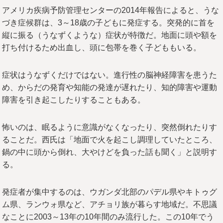
アメリカ疾病予防管理センターの2014年報告によると、うな
づき症候群は、3～18歳の子どもに発症する。突発的に首を
縦に振る（うなずくような）症状が特徴だ。地面に頭や額を
打ち付けるため出血し、頭に包帯を巻く子どももいる。
症状はうなずくだけではない。進行性の脳神経障害を患うた
め、からだの発育や知能の発達が遅れたり、知的障害や運動
障害を引き起こしたりすることもある。
怖いのは、眠るように意識がなくなったり、突然倒れたりす
ることだ。西氏は「地面で火を起こし調理していたところ、
鍋の中に頭から倒れ、大やけどを負った話も聞く」と説明す
る。
発症者が集中するのは、ウガンダ北部のパデル県やキトゥグ
ム県、ランウォ県など、アチョリ族が暮らす地域だ。不思議
なことに2003～13年の10年間のみ流行した。この10年でう