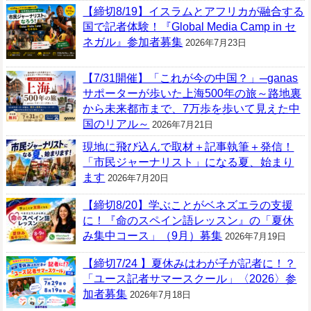
【締切8/19】イスラムとアフリカが融合する
国で記者体験！『Global Media Camp in セ
ネガル』参加者募集
2026年7月23日
【7/31開催】「これが今の中国？」─ganas
サポーターが歩いた上海500年の旅～路地裏
から未来都市まで、7万歩を歩いて見えた中
国のリアル～
2026年7月21日
現地に飛び込んで取材＋記事執筆＋発信！
「市民ジャーナリスト」になる夏、始まり
ます
2026年7月20日
【締切8/20】学ぶことがベネズエラの支援
に！『命のスペイン語レッスン』の「夏休
み集中コース」（9月）募集
2026年7月19日
【締切7/24 】夏休みはわが子が記者に！？
「ユース記者サマースクール」〈2026〉参
加者募集
2026年7月18日