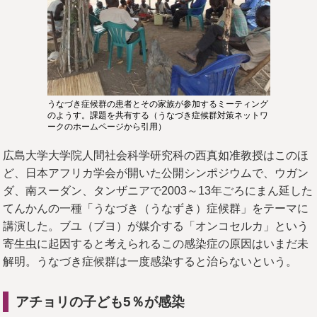
うなづき症候群の患者とその家族が参加するミーティング
のようす。課題を共有する（うなづき症候群対策ネットワ
ークのホームページから引用）
広島大学大学院人間社会科学研究科の西真如准教授はこのほ
ど、日本アフリカ学会が開いた公開シンポジウムで、ウガン
ダ、南スーダン、タンザニアで2003～13年ごろにまん延した
てんかんの一種「うなづき（うなずき）症候群」をテーマに
講演した。ブユ（ブヨ）が媒介する「オンコセルカ」という
寄生虫に起因すると考えられるこの感染症の原因はいまだ未
解明。うなづき症候群は一度感染すると治らないという。
アチョリの子ども5％が感染