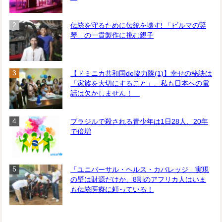
伝統を守るために伝統を壊す! 「ビルマの竪
琴」の一貫製作に挑む親子
【ドミニカ共和国de協力隊(1)】幸せの秘訣は
「家族を大切にすること」、私も日本への電
話は欠かしません！
ブラジルで殺される青少年は1日28人、20年
で倍増
「ユニバーサル・ヘルス・カバレッジ」実現
の壁は財源だけか、8割のアフリカ人はいま
も伝統医療に頼っている！