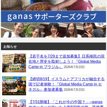
お知らせ
【若干名を7/29まで追加募集】日系移民の現
在地と歴史を取材しよう！『Global Media
Camp in ブラジル』
2026年7月23日
【締切8/19】イスラムとアフリカが融合する
国で記者体験！『Global Media Camp in セ
ネガル』参加者募集
2026年7月23日
【7/31開催】「これが今の中国？」─ganas