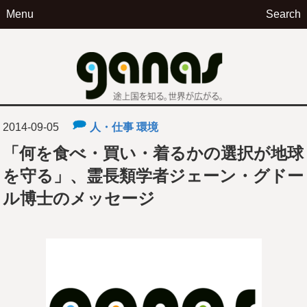
Menu
Search
ga
2014-09-05
人・仕事
環境
「何を食べ・買い・着るかの選択が地球
を守る」、霊長類学者ジェーン・グドー
ル博士のメッセージ