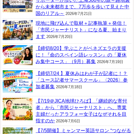
サポーターが歩いた上海500年の旅～路地裏
から未来都市まで、7万歩を歩いて見えた中
国のリアル～
2026年7月21日
現地に飛び込んで取材＋記事執筆＋発信！
「市民ジャーナリスト」になる夏、始まり
ます
2026年7月20日
【締切8/20】学ぶことがベネズエラの支援
に！『命のスペイン語レッスン』の「夏休
み集中コース」（9月）募集
2026年7月19日
【締切7/24 】夏休みはわが子が記者に！？
「ユース記者サマースクール」〈2026〉参
加者募集
2026年7月18日
【7/19＠JICA地球ひろば】「継続的な寄付
者」から「市民ジャーナリスト」へ、専業
主婦だったアラフォー女子はなぜそれを目
指すのか
2026年7月6日
【7/5開催】ミャンマー英語サロン “つながる