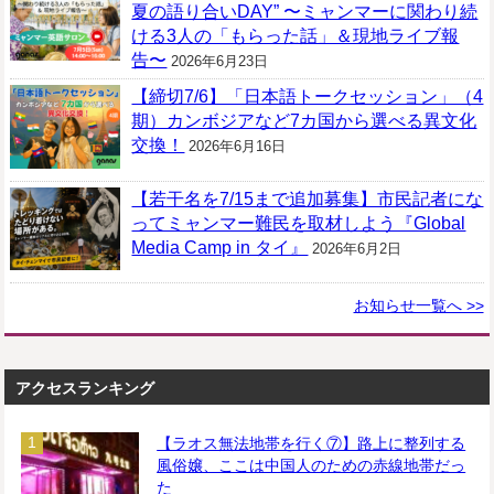
夏の語り合いDAY” 〜ミャンマーに関わり続
ける3人の「もらった話」＆現地ライブ報
告〜
2026年6月23日
【締切7/6】「日本語トークセッション」（4
期）カンボジアなど7カ国から選べる異文化
交換！
2026年6月16日
【若干名を7/15まで追加募集】市民記者にな
ってミャンマー難民を取材しよう『Global
Media Camp in タイ』
2026年6月2日
お知らせ一覧へ >>
アクセスランキング
【ラオス無法地帯を行く⑦】路上に整列する
風俗嬢、ここは中国人のための赤線地帯だっ
た