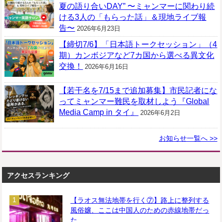
夏の語り合いDAY” 〜ミャンマーに関わり続
ける3人の「もらった話」＆現地ライブ報
告〜
2026年6月23日
【締切7/6】「日本語トークセッション」（4
期）カンボジアなど7カ国から選べる異文化
交換！
2026年6月16日
【若干名を7/15まで追加募集】市民記者にな
ってミャンマー難民を取材しよう『Global
Media Camp in タイ』
2026年6月2日
お知らせ一覧へ >>
アクセスランキング
【ラオス無法地帯を行く⑦】路上に整列する
風俗嬢、ここは中国人のための赤線地帯だっ
た