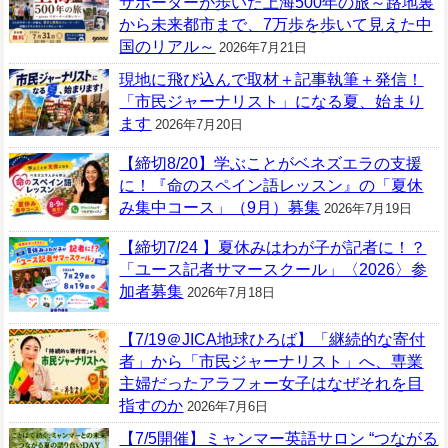
サポーターが歩いた上海500年の旅～路地裏
から未来都市まで、7万歩を歩いて見えた中
国のリアル～
2026年7月21日
現地に飛び込んで取材＋記事執筆＋発信！
「市民ジャーナリスト」になる夏、始まり
ます
2026年7月20日
【締切8/20】学ぶことがベネズエラの支援
に！『命のスペイン語レッスン』の「夏休
み集中コース」（9月）募集
2026年7月19日
【締切7/24 】夏休みはわが子が記者に！？
「ユース記者サマースクール」〈2026〉参
加者募集
2026年7月18日
【7/19＠JICA地球ひろば】「継続的な寄付
者」から「市民ジャーナリスト」へ、専業
主婦だったアラフォー女子はなぜそれを目
指すのか
2026年7月6日
【7/5開催】ミャンマー英語サロン “つながる