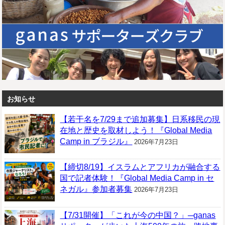
お知らせ
【若干名を7/29まで追加募集】日系移民の現
在地と歴史を取材しよう！『Global Media
Camp in ブラジル』
2026年7月23日
【締切8/19】イスラムとアフリカが融合する
国で記者体験！『Global Media Camp in セ
ネガル』参加者募集
2026年7月23日
【7/31開催】「これが今の中国？」─ganas