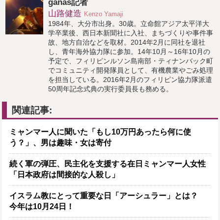
ganas記者
山路健造
Kenzo Yamaji
1984年、大分市出身。30歳。立命館アジア太平洋大
学卒業後、西日本新聞社に入社、まちづくりや事件事
故、地方自治などを取材。2014年2月に同社を退社
し、青年海外協力隊に参加。14年10月～16年10月の
予定で、フィリピンルソン島南部・ティナンバック町
でコミュニティ開発隊員として、有機農業やごみ処理
を担当している。2016年2月のフィリピン協力隊派遣
50周年記念式典の実行委員長も務める。
関連記事:
ミャンマー人に聞いた「もし10万円あったら何に使
う？」、男は趣味・女は寄付
続く軍の弾圧、民主化を支援する在日ミャンマー人女性
「日本政府は間接的な人殺し」
イスラム教にとって重要な日「アーシュラー」とは？
今年は10月24日！