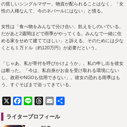
の貧しいシングルマザー。物資が配られることはなく、「女
性の人権なんて、今のネパールにはない」と憤る。
女性は「食べ物をみんなで分け合い、飢えをしのいでいる。
だがあと2週間ほどで雨季がやってくる。みんなで一緒に住
める家をせめて建ててほしい」と訴える。そのためには少な
くとも１万ドル（約120万円）が必要だという。
「じゃあ、私が寄付を呼びかけようか」。私の申し出を彼女
は断った。「今は、私自身がお金を受け取れる環境にない
し、政府やNGOも信用できない」。彼女の恐れる雨季はも
う、すぐそばまで迫ってきている。
X
Facebook
Line
Threads
Email
共
有
ライタープロフィール