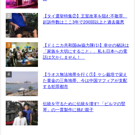
【タイ選挙特集②】王室改革を阻む不敬罪、
起訴件数はここ3年で200回以上と過去最悪
【ドミニカ共和国de協力隊(1)】幸せの秘訣は
「家族を大切にすること」、私も日本への電
話は欠かしません！
【ラオス無法地帯を行く①】ケシ栽培で栄え
た黄金の三角地帯、今は中国マフィアが支配
する犯罪都市
伝統を守るために伝統を壊す! 「ビルマの竪
琴」の一貫製作に挑む親子