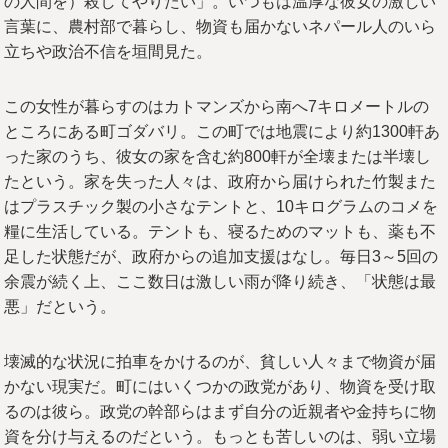
の人間を）殺してやりたい」。いつもは温厚な彼女の激しい
言葉に、農村部で暮らし、物資も届かないネパール人のいら
立ちや政治不信を垣間見た。
この女性が暮らすのはカトマンズから南へ7キロメートルの
ところにある町ゴダバリ。この町では地震により約1300軒あ
った家のうち、彼女の家を含む約800軒が全壊または半壊し
たという。家を失った人々は、政府から届けられた竹製また
はプラスチック製の小さなテントと、10キログラムのコメを
糧に生活している。テントも、寝るためのマットも、薬も不
足した状態だが、政府からの追加支援はなし。毎日3～5回の
余震が続く上、ここ数日は激しい雨が降り続き、「状態は最
悪」だという。
壊滅的な状況に拍車をかけるのが、貧しい人々まで物資が届
かない現実だ。町にはいくつかの政党があり、物資を受け取
るのは彼ら。政党の幹部らはまず自分の近親者や金持ちに物
資を分け与えるのだという。もっとも苦しいのは、弱い立場