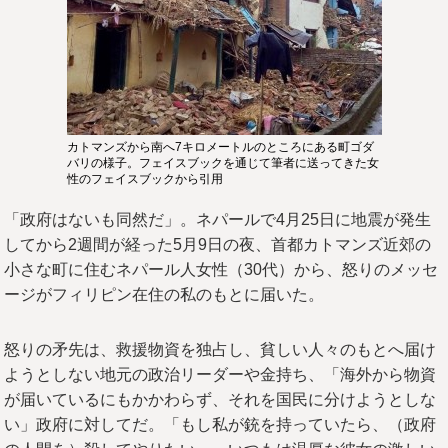
カトマンズから南へ7キロメートルのところにある町ゴダ
バリの様子。フェイスブックを通じて筆者に送ってきた女
性のフェイスブックから引用
「政府はないも同然だ」。ネパールで4月25日に地震が発生
してから2週間が経った5月9日の夜、首都カトマンズ近郊の
小さな町に住むネパール人女性（30代）から、怒りのメッセ
ージがフィリピン在住の私のもとに届いた。
怒りの矛先は、救援物資を独占し、貧しい人々のもとへ届け
ようとしない地元の政治リーダーや金持ち、「海外から物資
が届いているにもかかわらず、それを国民に分けようとしな
い」政府に対してだ。「もし私が銃を持っていたら、（政府