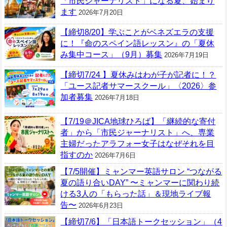
「市民ジャーナリスト」になる夏、始まり
ます
2026年7月20日
【締切8/20】学ぶことがベネズエラの支援
に！『命のスペイン語レッスン』の「夏休
み集中コース」（9月）募集
2026年7月19日
【締切7/24 】夏休みはわが子が記者に！？
「ユース記者サマースクール」〈2026〉参
加者募集
2026年7月18日
【7/19＠JICA地球ひろば】「継続的な寄付
者」から「市民ジャーナリスト」へ、専業
主婦だったアラフォー女子はなぜそれを目
指すのか
2026年7月6日
【7/5開催】ミャンマー英語サロン “つながる
夏の語り合いDAY” 〜ミャンマーに関わり続
ける3人の「もらった話」＆現地ライブ報
告〜
2026年6月23日
【締切7/6】「日本語トークセッション」（4