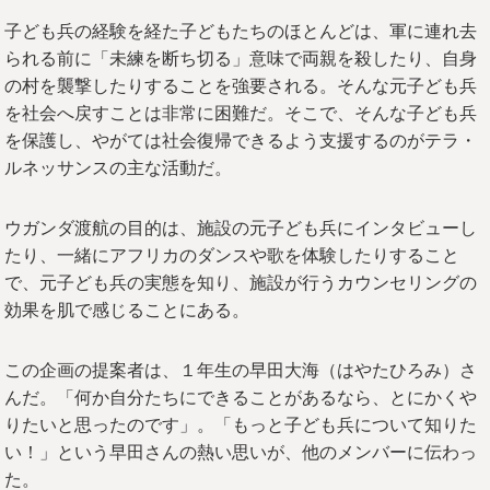
子ども兵の経験を経た子どもたちのほとんどは、軍に連れ去
られる前に「未練を断ち切る」意味で両親を殺したり、自身
の村を襲撃したりすることを強要される。そんな元子ども兵
を社会へ戻すことは非常に困難だ。そこで、そんな子ども兵
を保護し、やがては社会復帰できるよう支援するのがテラ・
ルネッサンスの主な活動だ。
ウガンダ渡航の目的は、施設の元子ども兵にインタビューし
たり、一緒にアフリカのダンスや歌を体験したりすること
で、元子ども兵の実態を知り、施設が行うカウンセリングの
効果を肌で感じることにある。
この企画の提案者は、１年生の早田大海（はやたひろみ）さ
んだ。「何か自分たちにできることがあるなら、とにかくや
りたいと思ったのです」。「もっと子ども兵について知りた
い！」という早田さんの熱い思いが、他のメンバーに伝わっ
た。