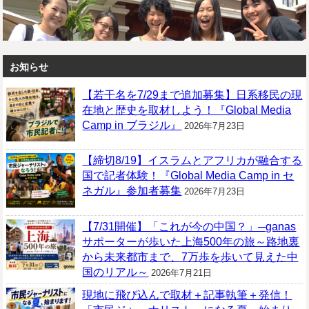
お知らせ
【若干名を7/29まで追加募集】日系移民の現
在地と歴史を取材しよう！『Global Media
Camp in ブラジル』
2026年7月23日
【締切8/19】イスラムとアフリカが融合する
国で記者体験！『Global Media Camp in セ
ネガル』参加者募集
2026年7月23日
【7/31開催】「これが今の中国？」─ganas
サポーターが歩いた上海500年の旅～路地裏
から未来都市まで、7万歩を歩いて見えた中
国のリアル～
2026年7月21日
現地に飛び込んで取材＋記事執筆＋発信！