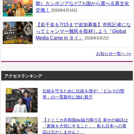
期）カンボジアなど7カ国から選べる異文化
交換！
2026年6月16日
【若干名を7/15まで追加募集】市民記者にな
ってミャンマー難民を取材しよう『Global
Media Camp in タイ』
2026年6月2日
お知らせ一覧へ >>
アクセスランキング
伝統を守るために伝統を壊す! 「ビルマの竪
琴」の一貫製作に挑む親子
【ドミニカ共和国de協力隊(1)】幸せの秘訣は
「家族を大切にすること」、私も日本への電
話は欠かしません！