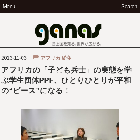
Menu
Search
ga
2013-11-03
アフリカ
紛争
アフリカの「子ども兵士」の実態を学
ぶ学生団体PPF、ひとりひとりが平和
の“ピース”になる！