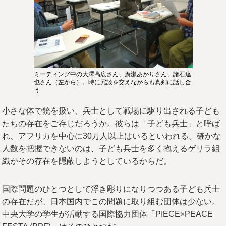
ミーティング中の大澤高広さん、廣瀬あかりさん、諸石達
也さん（左から）。時に冗談を交えながらも真剣に話し合
う
小さな体で銃を扱い、兵士として戦場に駆り出される子ども
たちの存在をご存じだろうか。彼らは「子ども兵士」と呼ば
れ、アフリカを中心に30万人以上はいるといわれる。確かな
人数を把握できないのは、子ども兵士を多く抱えるゲリラ組
織がその存在を隠蔽しようとしているからだ。
国際問題のひとつとして浮き彫りになりつつある子ども兵士
の存在だが、日本国内でこの問題に取り組む団体は少ない。
中央大学の学生が活動する国際協力団体「PIECE×PEACE