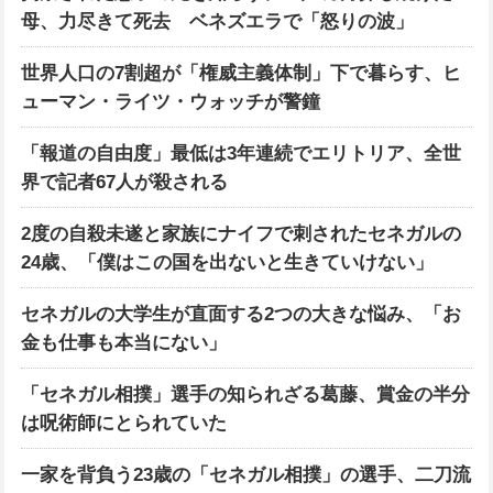
母、力尽きて死去 ベネズエラで「怒りの波」
世界人口の7割超が「権威主義体制」下で暮らす、ヒ
ューマン・ライツ・ウォッチが警鐘
「報道の自由度」最低は3年連続でエリトリア、全世
界で記者67人が殺される
2度の自殺未遂と家族にナイフで刺されたセネガルの
24歳、「僕はこの国を出ないと生きていけない」
セネガルの大学生が直面する2つの大きな悩み、「お
金も仕事も本当にない」
「セネガル相撲」選手の知られざる葛藤、賞金の半分
は呪術師にとられていた
一家を背負う23歳の「セネガル相撲」の選手、二刀流