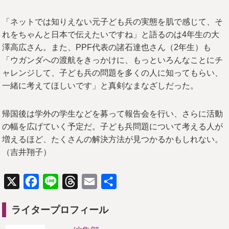
「ネットでは知りえない元子ども兵の実態を肌で感じて、そ
れをちゃんと日本で伝えたいですね」と語るのは4年生の大
澤高広さん。また、PPF代表の諸石達也さん（2年生）も
「ウガンダへの渡航をきっかけに、もっといろんなことにチ
ャレンジして、子ども兵の問題を多くの人に知ってもらい、
一緒に考えてほしいです」と真剣なまなざしだった。
帰国後は学外の学生などを募って報告会を行い、さらに活動
の幅を広げていく予定だ。子ども兵問題について考える人が
増えるほど、たくさんの解決方法が見つかるかもしれない。
（吉井翔子）
X
Facebook
Line
Threads
Email
共
有
ライタープロフィール