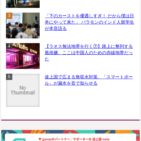
「下のカーストを優遇しすぎ！ だから僕は日
本にやって来た」 バラモンのインド人留学生
が本音語る
【ラオス無法地帯を行く⑦】路上に整列する
風俗嬢、ここは中国人のための赤線地帯だっ
た
途上国で広まる無収水対策、「スマートボー
ル」が漏水を音で知らせる