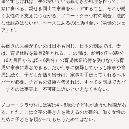
事で忙しければ、手の空いている親せきが料理を作って、一
緒に食べる。親せき同士で家事をシェアすること、それが働
く女性の下支えにつながる。ノコー・クラヴ村の場合、法的
な仕組みはないが、ベースにあるのは助け合い（労働のシェ
ア）だ。
共働きの夫婦が多いのは日本も同じ。日本の制度では、妻
は、育児休暇を最長2年とれる。この間は、給料の7～8割分
（6カ月目からは5～6割分）の育児休業給付を受けながら育
児や家事に専念できる。だが仕事に復帰してからも家事や育
児は続く。子どもが熱を出せば、家事を手伝ってくれるヘル
パーが必要。子どもの健康を考えれば、すべてを制度でカバ
ーするのは事実上、不可能に近いといえなくもない。
ノコー・クラヴ村には実は4～6歳の子どもが通う幼稚園があ
る。ただここは文字の書き方を教えるのが目的。働く女性の
ために子どもを預かってもらうためではない。