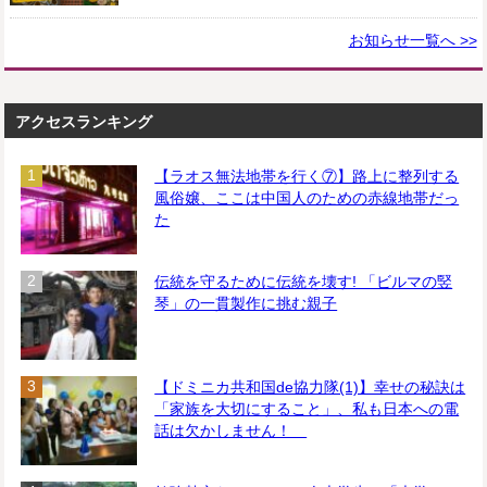
お知らせ一覧へ >>
アクセスランキング
【ラオス無法地帯を行く⑦】路上に整列する
風俗嬢、ここは中国人のための赤線地帯だっ
た
伝統を守るために伝統を壊す! 「ビルマの竪
琴」の一貫製作に挑む親子
【ドミニカ共和国de協力隊(1)】幸せの秘訣は
「家族を大切にすること」、私も日本への電
話は欠かしません！