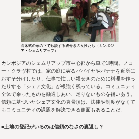
高床式の家の下で歓談する親せきの女性たち（カンボジ
ア・シェムリアップ）
カンボジアのシェムリアップ市中心部から車で1時間。ノコ
ー・クラヴ村では、家の庭に実るパパイヤやバナナを近所に
おすそ分けしたり、仕事で忙しい親せきのために料理を作っ
たりする「シェア文化」が根強く残っている。コミュニティ
全体で余ったものを融通しあい、足りないものを補いあう。
信頼に基づいたシェア文化の真骨頂は、法律や制度がなくて
もコミュニティの課題を解決できる側面もあることだ。
■土地の登記がいるのは信頼のなさの裏返し？