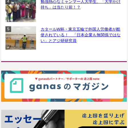
勉強熱心なミャンマー人大学生、「大学かけ
持ち」は当たり前！？
カタールW杯・東京五輪で外国人労働者が酷
使されている！ 「日本企業も無関係ではな
い」とアジ研研究員