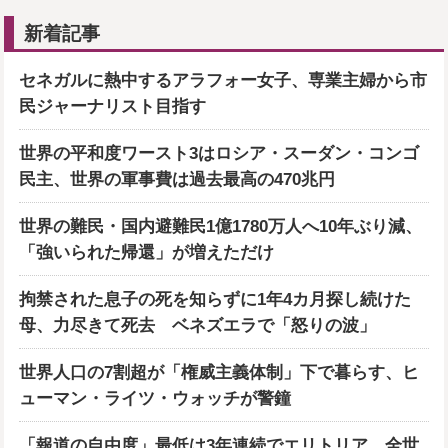
新着記事
セネガルに熱中するアラフォー女子、専業主婦から市
民ジャーナリスト目指す
世界の平和度ワースト3はロシア・スーダン・コンゴ
民主、世界の軍事費は過去最高の470兆円
世界の難民・国内避難民1億1780万人へ10年ぶり減、
「強いられた帰還」が増えただけ
拘禁された息子の死を知らずに1年4カ月探し続けた
母、力尽きて死去 ベネズエラで「怒りの波」
世界人口の7割超が「権威主義体制」下で暮らす、ヒ
ューマン・ライツ・ウォッチが警鐘
「報道の自由度」最低は3年連続でエリトリア、全世