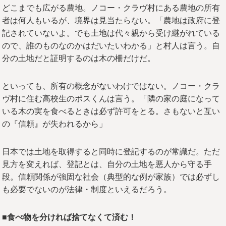
どこまでも広がる農地。ノコー・クラヴ村にある農地の所有
者は何人もいるが、境界は見当たらない。「農地は政府に登
記されていないよ。でも土地は代々親から受け継がれている
ので、誰のものなのかはだいたいわかる」と村人は言う。自
分の土地だと証明するのは木の柵だけだ。
といっても、所有の概念がないわけではない。ノコー・クラ
ヴ村に住む高校生のポスくんは言う。「隣の家の庭になって
いる木の実を食べるときは必ず許可をとる。さもないと互い
の『信頼』が失われるから」
日本では土地を取得すると同時に登記するのが常識だ。ただ
見方を変えれば、登記とは、自分の土地を悪人から守る手
段。信頼関係が強固な社会（典型的な例が家族）では必ずし
も必要でないのが法律・制度といえるだろう。
■食べ物を分ければ捨てなくて済む！