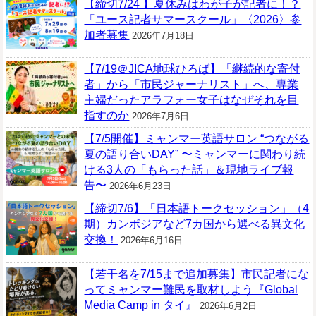
【締切7/24 】夏休みはわが子が記者に！？
「ユース記者サマースクール」〈2026〉参
加者募集
2026年7月18日
【7/19＠JICA地球ひろば】「継続的な寄付
者」から「市民ジャーナリスト」へ、専業
主婦だったアラフォー女子はなぜそれを目
指すのか
2026年7月6日
【7/5開催】ミャンマー英語サロン “つながる
夏の語り合いDAY” 〜ミャンマーに関わり続
ける3人の「もらった話」＆現地ライブ報
告〜
2026年6月23日
【締切7/6】「日本語トークセッション」（4
期）カンボジアなど7カ国から選べる異文化
交換！
2026年6月16日
【若干名を7/15まで追加募集】市民記者にな
ってミャンマー難民を取材しよう『Global
Media Camp in タイ』
2026年6月2日