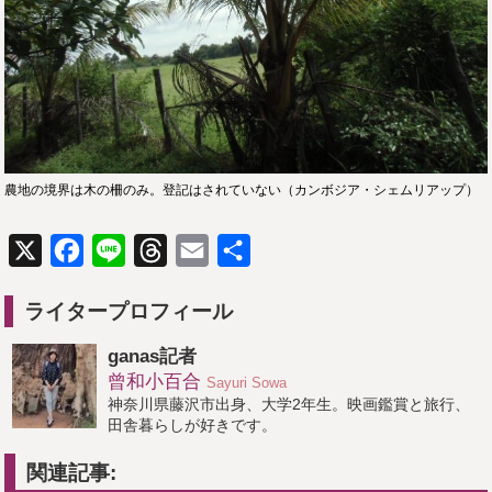
農地の境界は木の柵のみ。登記はされていない（カンボジア・シェムリアップ）
X
Facebook
Line
Threads
Email
共
有
ライタープロフィール
ganas記者
曾和小百合
Sayuri Sowa
神奈川県藤沢市出身、大学2年生。映画鑑賞と旅行、
田舎暮らしが好きです。
関連記事: