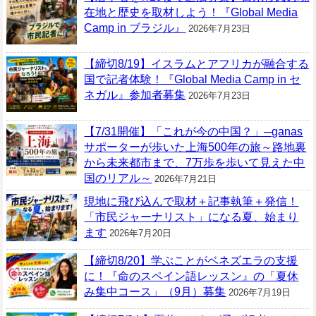
在地と歴史を取材しよう！『Global Media
Camp in ブラジル』
2026年7月23日
【締切8/19】イスラムとアフリカが融合する
国で記者体験！『Global Media Camp in セ
ネガル』参加者募集
2026年7月23日
【7/31開催】「これが今の中国？」─ganas
サポーターが歩いた上海500年の旅～路地裏
から未来都市まで、7万歩を歩いて見えた中
国のリアル～
2026年7月21日
現地に飛び込んで取材＋記事執筆＋発信！
「市民ジャーナリスト」になる夏、始まり
ます
2026年7月20日
【締切8/20】学ぶことがベネズエラの支援
に！『命のスペイン語レッスン』の「夏休
み集中コース」（9月）募集
2026年7月19日