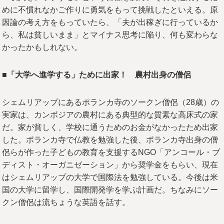
めに不慣れなかご作りに勇気をもって挑戦したといえる。原
因論の考え方をもっていたら、「夫が出稼ぎに行っているか
ら、私は貧しいまま」とマイナス思考に陥り、何も変わらな
かったかもしれない。
■「大学へ進学する」ために出家！ 農村出身の僧侶
シェムリアップにあるポランカ寺のソークン僧侶（28歳）の
実家は、カンボジアの農村にある典型的な質素な高床式の家
だ。家が貧しく、学校に通うためのお金がなかったため出家
した。ポランカ寺で仏教を勉強した後、ポランカ寺出身の僧
侶らが作った子どもの教育を支援するNGO「アンコール・ブ
ディスト・オーガニゼーション」から奨学金をもらい、現在
はシェムリアップの大学で国際法を勉強している。今後は米
国の大学に留学し、国際開発学を学ぶ計画だ。ちなみにソー
クン僧侶は流ちょうな英語を話す。