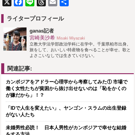
X
Facebook
Line
Threads
Email
共
有
ライタープロフィール
ganas記者
宮崎美沙希
Misaki Miyazaki
立教大学法学部政治学科に在学中。千葉県柏市出身。
旅をして、おいしい特産物を食べることが幸せ。歌と
よさこいなしでは生きていけない。
関連記事:
カンボジアをアドラー心理学から考察してみた① 市場で
働く女性たちが貧困から抜け出せないのは「恥をかくの
が嫌だから」！？
「IDで人生を変えたい」、ヤンゴン・スラムの出生登録
がない人たち
未婚男性必読！ 日本人男性がカンボジアで幸せな結婚
をする方法