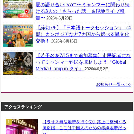
夏の語り合いDAY” 〜ミャンマーに関わり続
ける3人の「もらった話」＆現地ライブ報
告〜
2026年6月23日
【締切7/6】「日本語トークセッション」（4
期）カンボジアなど7カ国から選べる異文化
交換！
2026年6月16日
【若干名を7/15まで追加募集】市民記者にな
ってミャンマー難民を取材しよう『Global
Media Camp in タイ』
2026年6月2日
お知らせ一覧へ >>
アクセスランキング
【ラオス無法地帯を行く⑦】路上に整列する
風俗嬢、ここは中国人のための赤線地帯だっ
た