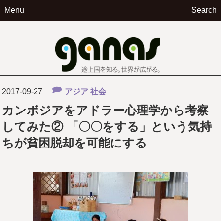
Menu
Search
ga
2017-09-27
アジア
社会
カンボジアをアドラー心理学から考察
してみた② 「〇〇をする」という気持
ちが貧困脱却を可能にする