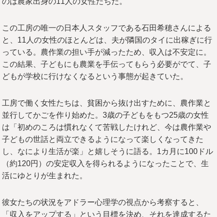
のは農家出身の11人の女性たちだ。
この工房の唯一の日本人スタッフである石田希穂さんによる
と、11人の女性のほとんどは、夫が隣国のタイに出稼ぎに行
っている。農作業の担い手が減ったため、収入は不安定に。
この結果、子どもにも農業を手伝ってもらう必要がでて、子
どもが学校に行けなくなるという事態が起きていた。
工房で働く女性たちは、貧困から抜け出すために、農作業と
並行してかごを作り始めた。3歳の子どもをもつ25歳の女性
は「初めのころは慣れなくて苦戦したけれど、今は農作業や
子どもの世話と両立できるようになって楽しくなってきた
し、なにより生活が楽」と嬉しそうに語る。1カ月に100ドル
（約120円）の安定収入を得られるようになったことで、生
活にゆとりが生まれた。
彼女たちの状況をアドラー心理学の視点から考察すると、
「収入をアップする」という目標を決め、それを達成するた