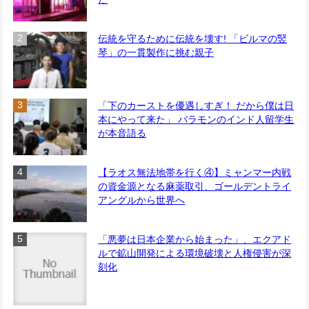
伝統を守るために伝統を壊す! 「ビルマの竪
琴」の一貫製作に挑む親子
「下のカーストを優遇しすぎ！ だから僕は日
本にやって来た」 バラモンのインド人留学生
が本音語る
【ラオス無法地帯を行く④】ミャンマー内戦
の資金源となる麻薬取引、ゴールデントライ
アングルから世界へ
「悪夢は日本企業から始まった」、エクアド
ルで鉱山開発による環境破壊と人権侵害が深
刻化