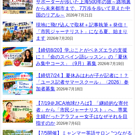
サポーターが歩いた上海500年の旅～路地裏
から未来都市まで、7万歩を歩いて見えた中
国のリアル～
2026年7月21日
現地に飛び込んで取材＋記事執筆＋発信！
「市民ジャーナリスト」になる夏、始まり
ます
2026年7月20日
【締切8/20】学ぶことがベネズエラの支援
に！『命のスペイン語レッスン』の「夏休
み集中コース」（9月）募集
2026年7月19日
【締切7/24 】夏休みはわが子が記者に！？
「ユース記者サマースクール」〈2026〉参
加者募集
2026年7月18日
【7/19＠JICA地球ひろば】「継続的な寄付
者」から「市民ジャーナリスト」へ、専業
主婦だったアラフォー女子はなぜそれを目
指すのか
2026年7月6日
【7/5開催】ミャンマー英語サロン “つながる