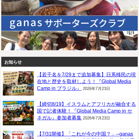
お知らせ
【若干名を7/29まで追加募集】日系移民の現
在地と歴史を取材しよう！『Global Media
Camp in ブラジル』
2026年7月23日
【締切8/19】イスラムとアフリカが融合する
国で記者体験！『Global Media Camp in セ
ネガル』参加者募集
2026年7月23日
【7/31開催】「これが今の中国？」─ganas