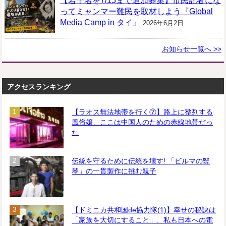
【若干名を7/15まで追加募集】市民記者にな
ってミャンマー難民を取材しよう『Global
Media Camp in タイ』
2026年6月2日
お知らせ一覧へ >>
アクセスランキング
【ラオス無法地帯を行く⑦】路上に整列する
風俗嬢、ここは中国人のための赤線地帯だっ
た
伝統を守るために伝統を壊す! 「ビルマの竪
琴」の一貫製作に挑む親子
【ドミニカ共和国de協力隊(1)】幸せの秘訣は
「家族を大切にすること」、私も日本への電