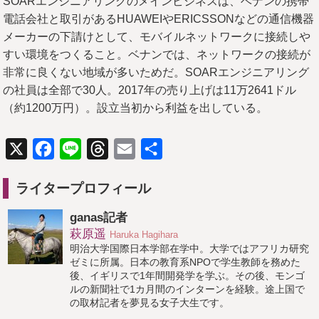
SOARエンジニアリングのメインビジネスは、ベナンの携帯
電話会社と取引があるHUAWEIやERICSSONなどの通信機器
メーカーの下請けとして、モバイルネットワークに接続しや
すい環境をつくること。ベナンでは、ネットワークの接続が
非常に良くない地域が多いためだ。SOARエンジニアリング
の社員は全部で30人。2017年の売り上げは11万2641ドル
（約1200万円）。設立当初から利益を出している。
X
Facebook
Line
Threads
Email
共
有
ライタープロフィール
ganas記者
萩原遥
Haruka Hagihara
明治大学国際日本学部在学中。大学ではアフリカ研究
ゼミに所属。日本の教育系NPOで学生教師を務めた
後、イギリスで1年間開発学を学ぶ。その後、モンゴ
ルの新聞社で1カ月間のインターンを経験。途上国で
の取材記者を夢見る女子大生です。