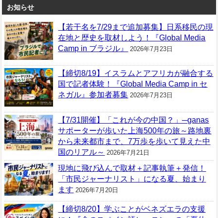
お知らせ
【若干名を7/29まで追加募集】日系移民の現
在地と歴史を取材しよう！『Global Media
Camp in ブラジル』
2026年7月23日
【締切8/19】イスラムとアフリカが融合する
国で記者体験！『Global Media Camp in セ
ネガル』参加者募集
2026年7月23日
【7/31開催】「これが今の中国？」─ganas
サポーターが歩いた上海500年の旅～路地裏
から未来都市まで、7万歩を歩いて見えた中
国のリアル～
2026年7月21日
現地に飛び込んで取材＋記事執筆＋発信！
「市民ジャーナリスト」になる夏、始まり
ます
2026年7月20日
【締切8/20】学ぶことがベネズエラの支援