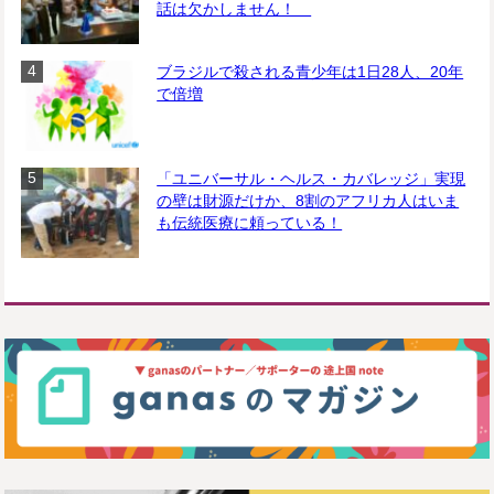
話は欠かしません！
ブラジルで殺される青少年は1日28人、20年
で倍増
「ユニバーサル・ヘルス・カバレッジ」実現
の壁は財源だけか、8割のアフリカ人はいま
も伝統医療に頼っている！