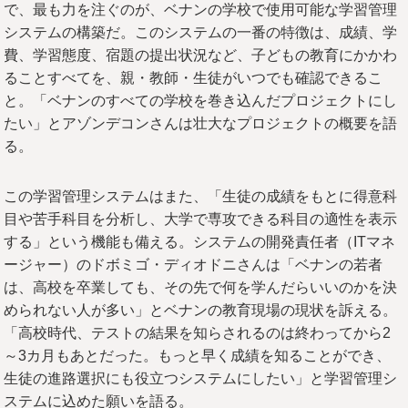
で、最も力を注ぐのが、ベナンの学校で使用可能な学習管理
システムの構築だ。このシステムの一番の特徴は、成績、学
費、学習態度、宿題の提出状況など、子どもの教育にかかわ
ることすべてを、親・教師・生徒がいつでも確認できるこ
と。「ベナンのすべての学校を巻き込んだプロジェクトにし
たい」とアゾンデコンさんは壮大なプロジェクトの概要を語
る。
この学習管理システムはまた、「生徒の成績をもとに得意科
目や苦手科目を分析し、大学で専攻できる科目の適性を表示
する」という機能も備える。システムの開発責任者（ITマネ
ージャー）のドボミゴ・ディオドニさんは「ベナンの若者
は、高校を卒業しても、その先で何を学んだらいいのかを決
められない人が多い」とベナンの教育現場の現状を訴える。
「高校時代、テストの結果を知らされるのは終わってから2
～3カ月もあとだった。もっと早く成績を知ることができ、
生徒の進路選択にも役立つシステムにしたい」と学習管理シ
ステムに込めた願いを語る。