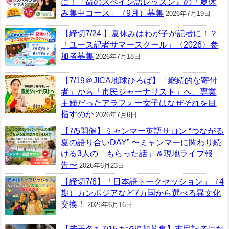
に！『命のスペイン語レッスン』の「夏休
み集中コース」（9月）募集
2026年7月19日
【締切7/24 】夏休みはわが子が記者に！？
「ユース記者サマースクール」〈2026〉参
加者募集
2026年7月18日
【7/19＠JICA地球ひろば】「継続的な寄付
者」から「市民ジャーナリスト」へ、専業
主婦だったアラフォー女子はなぜそれを目
指すのか
2026年7月6日
【7/5開催】ミャンマー英語サロン “つながる
夏の語り合いDAY” 〜ミャンマーに関わり続
ける3人の「もらった話」＆現地ライブ報
告〜
2026年6月23日
【締切7/6】「日本語トークセッション」（4
期）カンボジアなど7カ国から選べる異文化
交換！
2026年6月16日