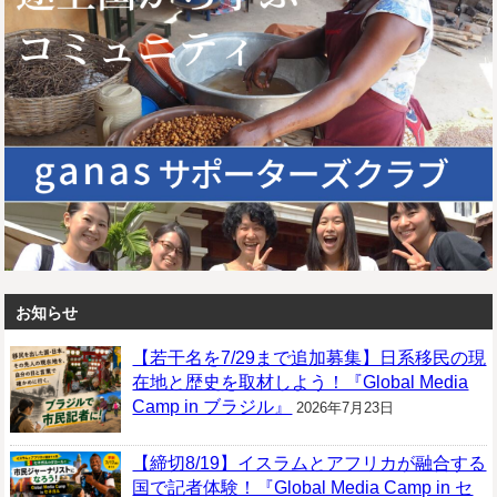
お知らせ
【若干名を7/29まで追加募集】日系移民の現
在地と歴史を取材しよう！『Global Media
Camp in ブラジル』
2026年7月23日
【締切8/19】イスラムとアフリカが融合する
国で記者体験！『Global Media Camp in セ