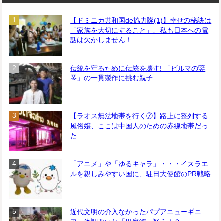
【ドミニカ共和国de協力隊(1)】幸せの秘訣は
「家族を大切にすること」、私も日本への電
話は欠かしません！
伝統を守るために伝統を壊す! 「ビルマの竪
琴」の一貫製作に挑む親子
【ラオス無法地帯を行く⑦】路上に整列する
風俗嬢、ここは中国人のための赤線地帯だっ
た
「アニメ」や「ゆるキャラ」・・・イスラエ
ルを親しみやすい国に、駐日大使館のPR戦略
近代文明の介入なかったパプアニューギニ