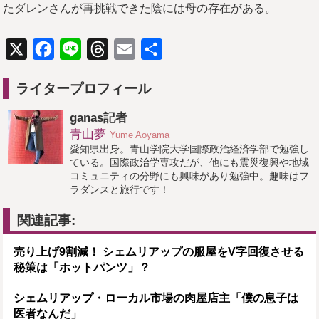
たダレンさんが再挑戦できた陰には母の存在がある。
X
Facebook
Line
Threads
Email
共
有
ライタープロフィール
ganas記者
青山夢
Yume Aoyama
愛知県出身。青山学院大学国際政治経済学部で勉強し
ている。国際政治学専攻だが、他にも震災復興や地域
コミュニティの分野にも興味があり勉強中。趣味はフ
ラダンスと旅行です！
関連記事:
売り上げ9割減！ シェムリアップの服屋をV字回復させる
秘策は「ホットパンツ」？
シェムリアップ・ローカル市場の肉屋店主「僕の息子は
医者なんだ」