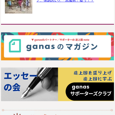
ア、体調悪いと「黒魔術」疑う！？