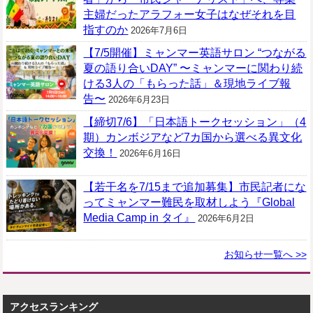
主婦だったアラフォー女子はなぜそれを目
指すのか
2026年7月6日
【7/5開催】ミャンマー英語サロン “つながる
夏の語り合いDAY” 〜ミャンマーに関わり続
ける3人の「もらった話」＆現地ライブ報
告〜
2026年6月23日
【締切7/6】「日本語トークセッション」（4
期）カンボジアなど7カ国から選べる異文化
交換！
2026年6月16日
【若干名を7/15まで追加募集】市民記者にな
ってミャンマー難民を取材しよう『Global
Media Camp in タイ』
2026年6月2日
お知らせ一覧へ >>
アクセスランキング