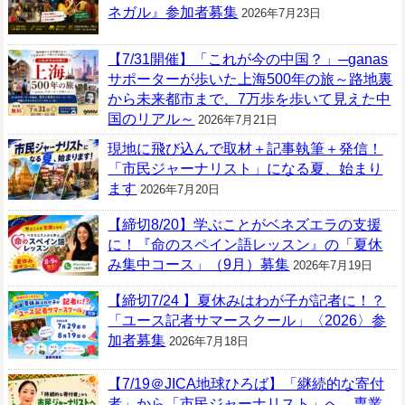
ネガル』参加者募集
2026年7月23日
【7/31開催】「これが今の中国？」─ganas
サポーターが歩いた上海500年の旅～路地裏
から未来都市まで、7万歩を歩いて見えた中
国のリアル～
2026年7月21日
現地に飛び込んで取材＋記事執筆＋発信！
「市民ジャーナリスト」になる夏、始まり
ます
2026年7月20日
【締切8/20】学ぶことがベネズエラの支援
に！『命のスペイン語レッスン』の「夏休
み集中コース」（9月）募集
2026年7月19日
【締切7/24 】夏休みはわが子が記者に！？
「ユース記者サマースクール」〈2026〉参
加者募集
2026年7月18日
【7/19＠JICA地球ひろば】「継続的な寄付
者」から「市民ジャーナリスト」へ、専業