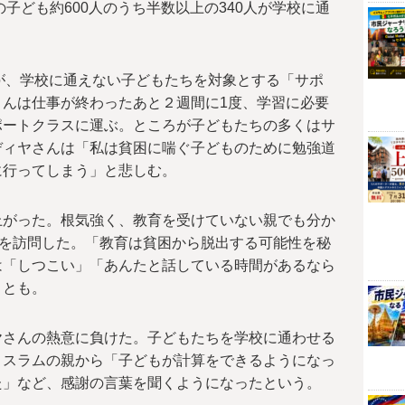
の子ども約600人のうち半数以上の340人が学校に通
つが、学校に通えない子どもたちを対象とする「サポ
んは仕事が終わったあと２週間に1度、学習に必要
ポートクラスに運ぶ。ところが子どもたちの多くはサ
ディヤさんは「私は貧困に喘ぐ子どものために勉強道
に行ってしまう」と悲しむ。
上がった。根気強く、教育を受けていない親でも分か
庭を訪問した。「教育は貧困から脱出する可能性を秘
は「しつこい」「あんたと話している時間があるなら
ことも。
ヤさんの熱意に負けた。子どもたちを学校に通わせる
とスラムの親から「子どもが計算をできるようになっ
た」など、感謝の言葉を聞くようになったという。