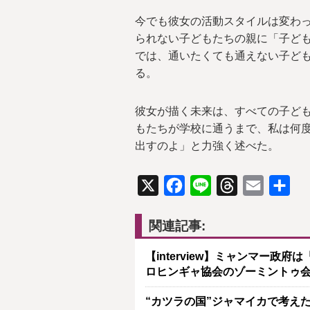
今でも彼女の活動スタイルは変わ
られない子どもたちの親に「子ど
では、通いたくても通えない子ど
る。
彼女が描く未来は、すべての子ど
もたちが学校に通うまで、私は何
出すのよ」と力強く述べた。
X
Facebook
Line
Threads
Email
共
有
関連記事:
【interview】ミャンマー
ロヒンギャ協会のゾーミントゥ
“カツラの国”ジャマイカで考え