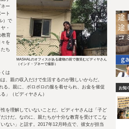
プネー
ポート
ル）で
ィヤ・
の教育
日々を
もたち
MASHALのオフィスがある建物の前で微笑むビディヤさん
（インド・プネーで撮影）
多くは
由は、親の収入だけで生活するのが難しいからだ。
れる。親に、ボロボロの服を着せられ、お金を催促
お知
れる」（ビディヤさん）
要性を理解していないことだ。ビディヤさんは「子ど
育だけだ。なのに、親たちが十分な教育を受けてこな
いない」と話す。2017年12月時点で、彼女が担当