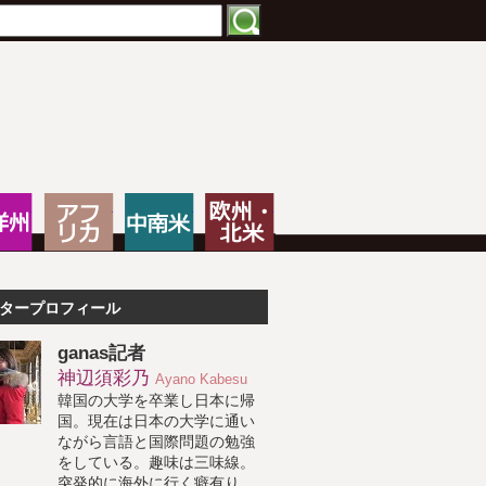
特化したNPOメディア
大洋州
アフリカ
中南米
欧州・北米
タープロフィール
ganas記者
神辺須彩乃
Ayano Kabesu
韓国の大学を卒業し日本に帰
国。現在は日本の大学に通い
ながら言語と国際問題の勉強
をしている。趣味は三味線。
突発的に海外に行く癖有り。