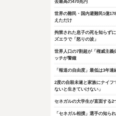
去最高の470兆円
世界の難民・国内避難民1億17
えただけ
拘禁された息子の死を知らずに
ズエラで「怒りの波」
世界人口の7割超が「権威主義
ッチが警鐘
「報道の自由度」最低は3年連
2度の自殺未遂と家族にナイフ
ないと生きていけない」
セネガルの大学生が直面する2
「セネガル相撲」選手の知られ