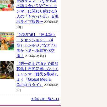
英語サロン “つながる夏
の語り合いDAY” 〜ミャ
ンマーに関わり続ける3
人の「もらった話」＆現
地ライブ報告〜
2026年6月
23日
【締切7/6】「日本語ト
ークセッション」（4
期）カンボジアなど7カ
国から選べる異文化交
換！
2026年6月16日
【若干名を7/15まで追加
募集】市民記者になって
ミャンマー難民を取材し
よう『Global Media
Camp in タイ』
2026年6月
2日
お知らせ一覧へ >>