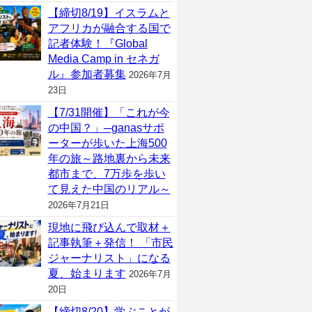
【締切8/19】イスラムと
アフリカが融合する国で
記者体験！『Global
Media Camp in セネガ
ル』参加者募集
2026年7月
23日
【7/31開催】「これが今
の中国？」─ganasサポ
ーターが歩いた上海500
年の旅～路地裏から未来
都市まで、7万歩を歩い
て見えた中国のリアル～
2026年7月21日
現地に飛び込んで取材＋
記事執筆＋発信！ 「市民
ジャーナリスト」になる
夏、始まります
2026年7月
20日
【締切8/20】学ぶことが