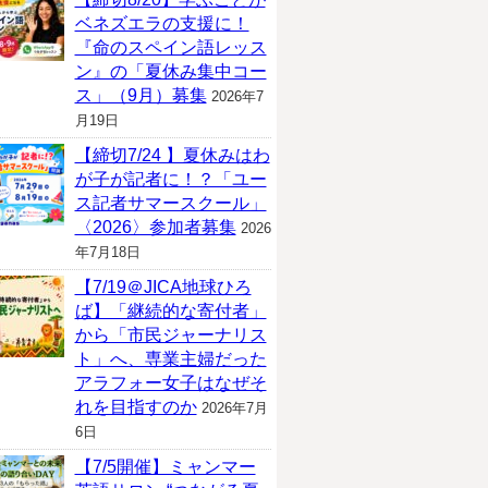
ベネズエラの支援に！
『命のスペイン語レッス
ン』の「夏休み集中コー
ス」（9月）募集
2026年7
月19日
【締切7/24 】夏休みはわ
が子が記者に！？「ユー
ス記者サマースクール」
〈2026〉参加者募集
2026
年7月18日
【7/19＠JICA地球ひろ
ば】「継続的な寄付者」
から「市民ジャーナリス
ト」へ、専業主婦だった
アラフォー女子はなぜそ
れを目指すのか
2026年7月
6日
【7/5開催】ミャンマー