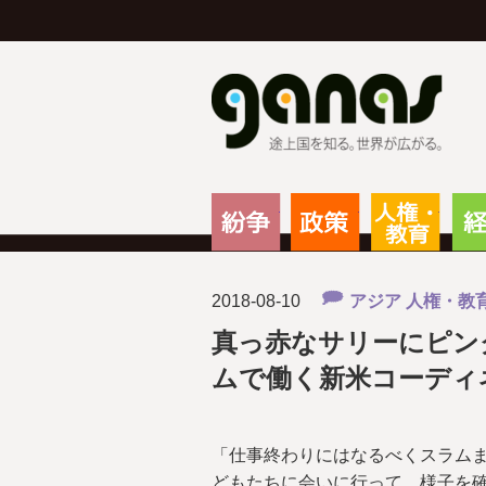
g
紛争
政策
人権
2018-08-10
アジア
人権・教
真っ赤なサリーにピン
ムで働く新米コーディ
「仕事終わりにはなるべくスラム
どもたちに会いに行って、様子を