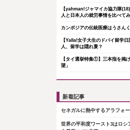
【yahman!ジャマイカ協力隊
人と日本人の就労事情を比べて
カンボジアの伝統医療はうさん
【Yalla!女子大生のドバイ留
人、留学は隠れ蓑？
【タイ選挙特集①】三本指を掲
望」
新着記事
セネガルに熱中するアラフォー
世界の平和度ワースト3はロシ