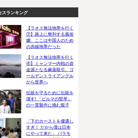
セスランキング
【ラオス無法地帯を行く
⑦】路上に整列する風俗
嬢、ここは中国人のため
の赤線地帯だった
【ラオス無法地帯を行く
④】ミャンマー内戦の資
金源となる麻薬取引、ゴ
ールデントライアングル
から世界へ
伝統を守るために伝統を
壊す! 「ビルマの竪琴」
の一貫製作に挑む親子
「下のカーストを優遇し
すぎ！ だから僕は日本
にやって来た」 バラモ