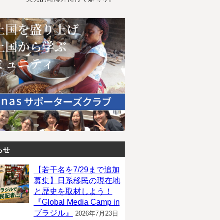
らせ
【若干名を7/29まで追加
募集】日系移民の現在地
と歴史を取材しよう！
『Global Media Camp in
ブラジル』
2026年7月23日