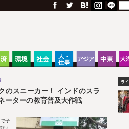
フェイスブック
Twitter
Google+
はてブ
RSS
Menu
Search
anas – 途上国・国際協力に
・教育
経済
環境
社会
人・仕事
アジア
中東
育
ライ
クのスニーカー！ インドのスラ
ネーターの教育普及大作戦
まで子
確認す