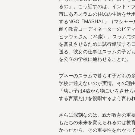
るの」。こう話すのは、インド・
市にあるスラムの住民の生活をサ
するNGO「MASHAL」（マシャー
働く教育コーディネーターのビデ
ヒラヴェさん（24歳）。スラムで
を普及させるために試行錯誤する
送る。彼女の仕事はスラムの子ど
を公立の学校に通わせることだ。
プネーのスラムで暮らす子どもの
学校に通えないのが実情。その理
「幼い子は4歳から物ごいをさせら
する言葉だけを復唱するよう言わ
さらに深刻なのは、親が教育の重
もたちの未来を変えられるのは教
かったから、その重要性をわかって