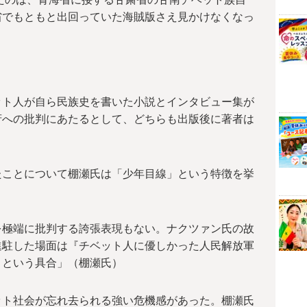
省でもともと出回っていた海賊版さえ見かけなくなっ
ット人が自ら民族史を書いた小説とインタビュー集が
府への批判にあたるとして、どちらも出版後に著者は
。
たことについて棚瀬氏は「少年目線」という特徴を挙
を極端に批判する誇張表現もない。ナクツァン氏の故
進駐した場面は『チベット人に優しかった人民解放軍
』という具合」（棚瀬氏）
ット社会が忘れ去られる強い危機感があった。棚瀬氏