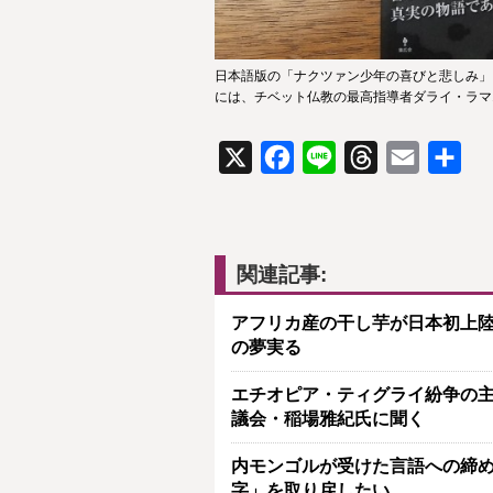
日本語版の「ナクツァン少年の喜びと悲しみ」
には、チベット仏教の最高指導者ダライ・ラマ
X
Facebook
Line
Threads
Email
共
有
関連記事:
アフリカ産の干し芋が日本初上陸
の夢実る
エチオピア・ティグライ紛争の
議会・稲場雅紀氏に聞く
内モンゴルが受けた言語への締
字」を取り戻したい