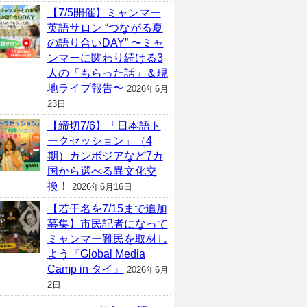
【7/5開催】ミャンマー
英語サロン “つながる夏
の語り合いDAY” 〜ミャ
ンマーに関わり続ける3
人の「もらった話」＆現
地ライブ報告〜
2026年6月
23日
【締切7/6】「日本語ト
ークセッション」（4
期）カンボジアなど7カ
国から選べる異文化交
換！
2026年6月16日
【若干名を7/15まで追加
募集】市民記者になって
ミャンマー難民を取材し
よう『Global Media
Camp in タイ』
2026年6月
2日