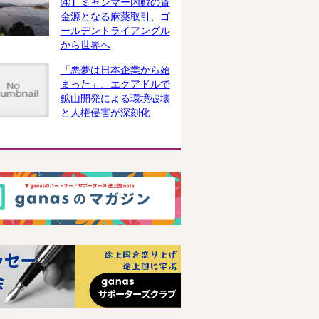
④】ミャンマー内戦の資
金源となる麻薬取引、ゴ
ールデントライアングル
から世界へ
「悪夢は日本企業から始
まった」、エクアドルで
鉱山開発による環境破壊
と人権侵害が深刻化