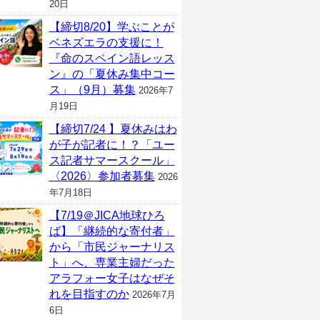
20日
【締切8/20】学ぶことが
ベネズエラの支援に！
『命のスペイン語レッス
ン』の「夏休み集中コー
ス」（9月）募集
2026年7
月19日
【締切7/24 】夏休みはわ
が子が記者に！？「ユー
ス記者サマースクール」
〈2026〉参加者募集
2026
年7月18日
【7/19＠JICA地球ひろ
ば】「継続的な寄付者」
から「市民ジャーナリス
ト」へ、専業主婦だった
アラフォー女子はなぜそ
れを目指すのか
2026年7月
6日