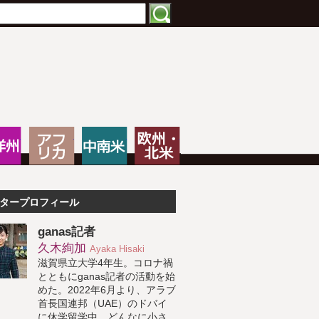
特化したNPOメディア
大洋州
アフリカ
中南米
欧州・北米
タープロフィール
ganas記者
久木絢加
Ayaka Hisaki
滋賀県立大学4年生。コロナ禍
とともにganas記者の活動を始
めた。2022年6月より、アラブ
首長国連邦（UAE）のドバイ
に休学留学中。どんなに小さ