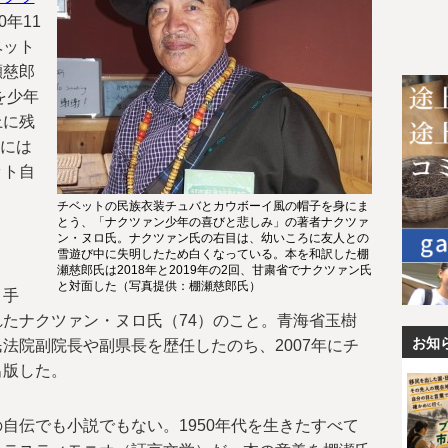
0年11
ベット
瀬慈郎
を少年
上に残
月には
ット自
。
チベットの民族衣装チュバとカウボーイ風の帽子を身にま
とう、「ナクツァン少年の喜びと悲しみ」の著者ナクツァ
ン・ヌロ氏。ナクツァン氏の右目は、幼いころに友人との
雪遊び中に失明したため白くなっている。本を和訳した棚
瀬慈郎氏は2018年と2019年の2回、甘粛省でナクツァン氏
と対面した（写真提供：棚瀬慈郎氏）
き手
たナクツァン・ヌロ氏（74）のこと。青海省玉樹
お知
法院副院長や副県長を歴任したのち、2007年にチ
出版した。
自伝でも小説でもない。1950年代を生きたすべて