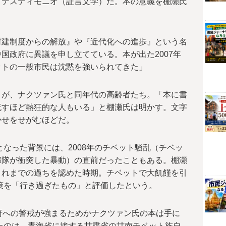
くテスティモニオ（証言文学）だ。本の意義を棚瀬氏
封建制度からの解放』や『近代化への進歩』という名
国政府に異議を申し立てている。本が出た2007年
ットの一般市民は沈黙を強いられてきた」
くが、ナクツァン氏と同年代の高齢者たち。「本に書
流すほど熱狂的な人もいる」と棚瀬氏は明かす。文字
かせをせがむほどだ。
となった背景には、2008年のチベット騒乱（チベッ
部隊が衝突した暴動）の直前だったこともある。棚瀬
これまでの過ちを認めた時期。チベットで大飢饉を引
政策を「行き過ぎたもの」と評価したという。
府への警戒が強まるためかナクツァン氏の本は手に
見たのは、青海省に接する甘粛省の甘南チベット族自