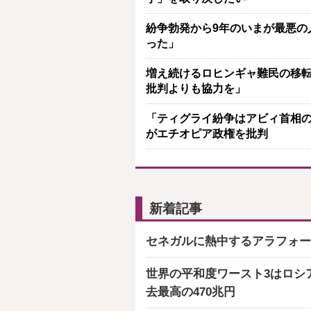
紛争勃発から9年のいまが最悪の
った」
増え続けるロヒンギャ難民の移転
批判よりも協力を」
「ティグライ紛争はアビィ首相の
がエチオピア政権を批判
新着記事
セネガルに熱中するアラフォー
世界の平和度ワースト3はロシ
去最高の470兆円