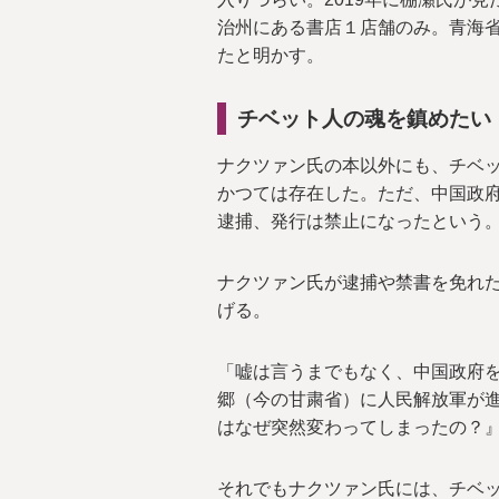
治州にある書店１店舗のみ。青海
たと明かす。
チベット人の魂を鎮めたい
ナクツァン氏の本以外にも、チベ
かつては存在した。ただ、中国政
逮捕、発行は禁止になったという
ナクツァン氏が逮捕や禁書を免れ
げる。
「嘘は言うまでもなく、中国政府
郷（今の甘粛省）に人民解放軍が
はなぜ突然変わってしまったの？
それでもナクツァン氏には、チベ