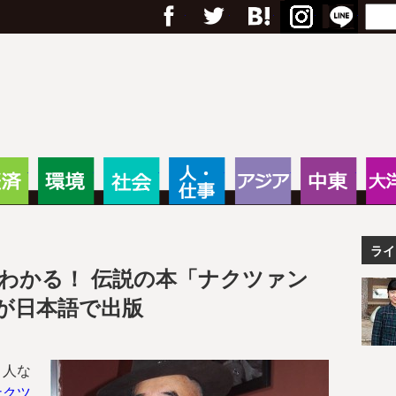
フェイスブック
Twitter
Google+
はてブ
RSS
Menu
Search
anas – 途上国・国際協力に
・教育
経済
環境
社会
人・仕事
アジア
中東
ライ
がわかる！ 伝説の本「ナクツァン
が日本語で出版
ト人な
ナクツ