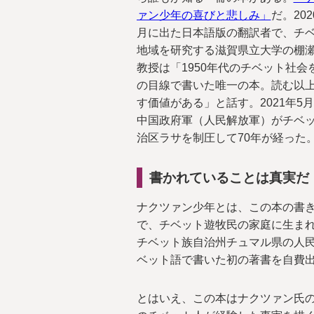
ァン少年の喜びと悲しみ」
だ。202
月に出た日本語版の翻訳者で、チ
地域を研究する滋賀県立大学の棚
教授は「1950年代のチベット社会
の目線で書いた唯一の本。読む以
す価値がある」と話す。2021年5
中国政府軍（人民解放軍）がチベ
治区ラサを制圧して70年が経った
書かれていることは真実だ
ナクツァン少年とは、この本の書
で、チベット遊牧民の家庭に生まれ
チベット族自治州チュマル県の人民
ベット語で書いた初の著書を自費
とはいえ、この本はナクツァン氏の