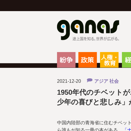
g
紛争
政策
人権
2021-12-20
アジア
社会
1950年代のチベット
少年の喜びと悲しみ」
中国内陸部の青海省に住むチベッ
ら誰もが知る一冊の本がある。
「