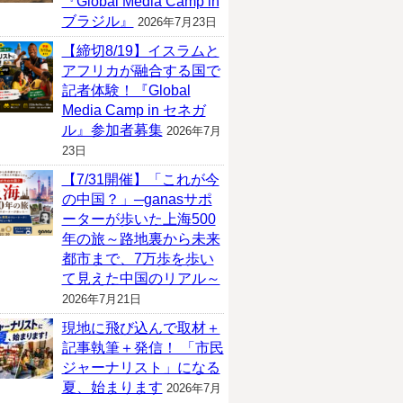
『Global Media Camp in
ブラジル』
2026年7月23日
【締切8/19】イスラムと
アフリカが融合する国で
記者体験！『Global
Media Camp in セネガ
ル』参加者募集
2026年7月
23日
【7/31開催】「これが今
の中国？」─ganasサポ
ーターが歩いた上海500
年の旅～路地裏から未来
都市まで、7万歩を歩い
て見えた中国のリアル～
2026年7月21日
現地に飛び込んで取材＋
記事執筆＋発信！ 「市民
ジャーナリスト」になる
夏、始まります
2026年7月