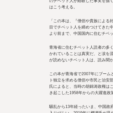
のチベット人が経験した事実を描
はこう考える。
「この本は、『僧侶や貴族による
目でチベット人を締めつけてきた中
より前まで、中国国内に住むチベ
青海省に住むチベット人読者の多
かれていることは真実だ、と涙を
が読めないチベット人は、読み聞
この本が青海省で2007年にブーム
ト独立を求める僧侶や市民と治安
氏によると、当時の胡錦涛政権は
き起こした1958年からの大躍進
騒乱から13年経ったいま、中国政
入りづらい。2019年に棚瀬氏が