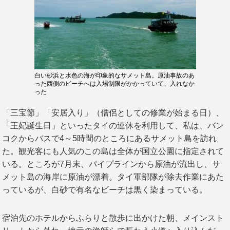
白い砂浜と水色の海が印象的なサメット島。原油事故のあ
った西側のビーチへは入場制限がかかっていて、入れなか
った
「三宝節」「安居入り」（僧侶としての修業が始まる日）、
「王妃誕生日」といったタイの連休を利用して、私は、バン
コクからバスで4～5時間のところにあるサメット島を訪れ
た。観光客にも人気のこの島は全体が国立公園に指定されて
いる。ところが7月末、パイプラインから原油が流出し、サ
メット島の海岸に原油が漂着。タイ軍部隊が除去作業にあた
っているが、白砂で有名なビーチは黒く染まっている。
宿泊先のホテルからふらりと散歩に出かけた朝、メインスト