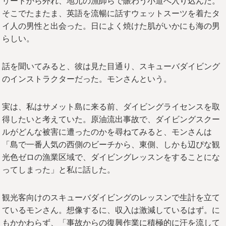
リートから外れ、地元の漁師らで賑わう小道へ入り込んだ。
そこでたまたま、英語を流暢に話すウェットスーツを着たタ
イ人の男性と出会った。日によく焼けた肌がいかにも海の男
らしい。
話を聞いてみると、彼は見た目通り、スキューバダイビング
のインストラクターだった。モンさんという。
実は、私はサメット島に来る前、ダイビングライセンスを取
得したいと考えていた。原油流出事故で、ダイビングスクー
ルがどんな被害に遭ったのかを尋ねてみると、モンさんは
「島で一番人気の西側のビーチから、東側、しかも辺ぴな観
光色ゼロの漁業区域で、ダイビングレッスンをすることにな
ってしまった」と私に話した。
観光客向けのスキューバダイビングのレッスンで生計を立て
ているモンさん。想像するに、収入は激減しているはず。に
もかかわらず、「事故からの復興作業に積極的に汗を流して