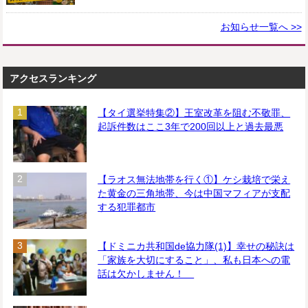
お知らせ一覧へ >>
アクセスランキング
【タイ選挙特集②】王室改革を阻む不敬罪、
起訴件数はここ3年で200回以上と過去最悪
【ラオス無法地帯を行く①】ケシ栽培で栄え
た黄金の三角地帯、今は中国マフィアが支配
する犯罪都市
【ドミニカ共和国de協力隊(1)】幸せの秘訣は
「家族を大切にすること」、私も日本への電
話は欠かしません！