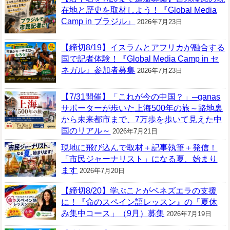
在地と歴史を取材しよう！『Global Media
Camp in ブラジル』
2026年7月23日
【締切8/19】イスラムとアフリカが融合する
国で記者体験！『Global Media Camp in セ
ネガル』参加者募集
2026年7月23日
【7/31開催】「これが今の中国？」─ganas
サポーターが歩いた上海500年の旅～路地裏
から未来都市まで、7万歩を歩いて見えた中
国のリアル～
2026年7月21日
現地に飛び込んで取材＋記事執筆＋発信！
「市民ジャーナリスト」になる夏、始まり
ます
2026年7月20日
【締切8/20】学ぶことがベネズエラの支援
に！『命のスペイン語レッスン』の「夏休
み集中コース」（9月）募集
2026年7月19日