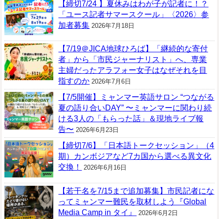
【締切7/24 】夏休みはわが子が記者に！？
「ユース記者サマースクール」〈2026〉参
加者募集
2026年7月18日
【7/19＠JICA地球ひろば】「継続的な寄付
者」から「市民ジャーナリスト」へ、専業
主婦だったアラフォー女子はなぜそれを目
指すのか
2026年7月6日
【7/5開催】ミャンマー英語サロン “つながる
夏の語り合いDAY” 〜ミャンマーに関わり続
ける3人の「もらった話」＆現地ライブ報
告〜
2026年6月23日
【締切7/6】「日本語トークセッション」（4
期）カンボジアなど7カ国から選べる異文化
交換！
2026年6月16日
【若干名を7/15まで追加募集】市民記者にな
ってミャンマー難民を取材しよう『Global
Media Camp in タイ』
2026年6月2日