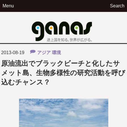
Menu
Search
ga
2013-08-19
アジア
環境
原油流出でブラックビーチと化したサ
メット島、生物多様性の研究活動を呼び
込むチャンス？