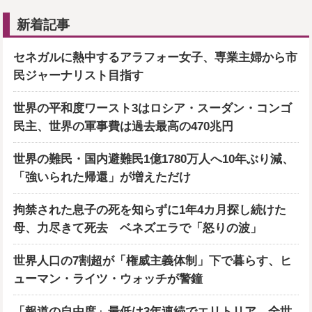
新着記事
セネガルに熱中するアラフォー女子、専業主婦から市
民ジャーナリスト目指す
世界の平和度ワースト3はロシア・スーダン・コンゴ
民主、世界の軍事費は過去最高の470兆円
世界の難民・国内避難民1億1780万人へ10年ぶり減、
「強いられた帰還」が増えただけ
拘禁された息子の死を知らずに1年4カ月探し続けた
母、力尽きて死去 ベネズエラで「怒りの波」
世界人口の7割超が「権威主義体制」下で暮らす、ヒ
ューマン・ライツ・ウォッチが警鐘
「報道の自由度」最低は3年連続でエリトリア、全世