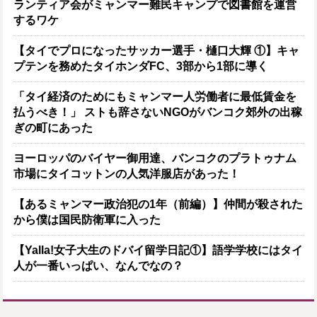
ランティア会がミャンマー難民キャンプで図書館を運営
するワケ
【タイでプロになったサッカー選手・樋口大輝 ①】キャ
プテンを務めたタイホンダFC、3部から1部に導く
「タイ経済のためにもミャンマー人労働者に最低賃金を
払うべき！」 ストも辞さないNGOがバンコク郊外の出稼
ぎの町にあった
ヨーロッパのバイヤー御用達、バンコクのプラトゥナム
市場にタイコットンの人気洋服店があった！
【あるミャンマー政治犯の1年（前編）】仲間が殺された
から僕は国民防衛軍に入った
【Yalla!女子大生のドバイ留学日記①】語学学校にはタイ
人が一番いっぱい、なんでなの？