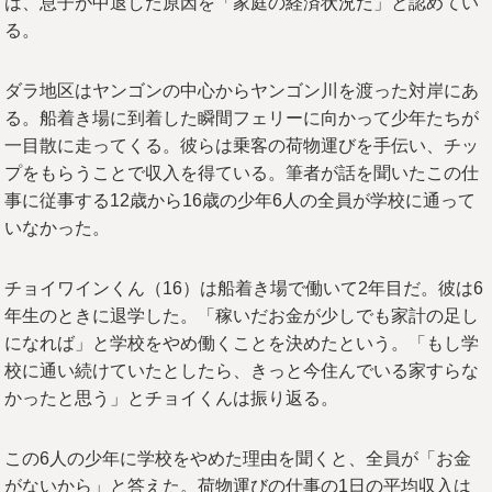
は、息子が中退した原因を「家庭の経済状況だ」と認めてい
る。
ダラ地区はヤンゴンの中心からヤンゴン川を渡った対岸にあ
る。船着き場に到着した瞬間フェリーに向かって少年たちが
一目散に走ってくる。彼らは乗客の荷物運びを手伝い、チッ
プをもらうことで収入を得ている。筆者が話を聞いたこの仕
事に従事する12歳から16歳の少年6人の全員が学校に通って
いなかった。
チョイワインくん（16）は船着き場で働いて2年目だ。彼は6
年生のときに退学した。「稼いだお金が少しでも家計の足し
になれば」と学校をやめ働くことを決めたという。「もし学
校に通い続けていたとしたら、きっと今住んでいる家すらな
かったと思う」とチョイくんは振り返る。
この6人の少年に学校をやめた理由を聞くと、全員が「お金
がないから」と答えた。荷物運びの仕事の1日の平均収入は