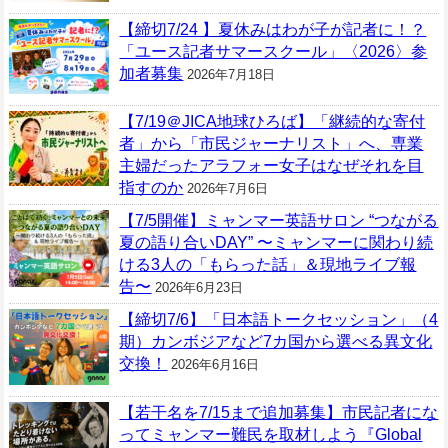
【締切7/24 】夏休みはわが子が記者に！？
「ユース記者サマースクール」〈2026〉参
加者募集
2026年7月18日
【7/19＠JICA地球ひろば】「継続的な寄付
者」から「市民ジャーナリスト」へ、専業
主婦だったアラフォー女子はなぜそれを目
指すのか
2026年7月6日
【7/5開催】ミャンマー英語サロン “つながる
夏の語り合いDAY” 〜ミャンマーに関わり続
ける3人の「もらった話」＆現地ライブ報
告〜
2026年6月23日
【締切7/6】「日本語トークセッション」（4
期）カンボジアなど7カ国から選べる異文化
交換！
2026年6月16日
【若干名を7/15まで追加募集】市民記者にな
ってミャンマー難民を取材しよう『Global