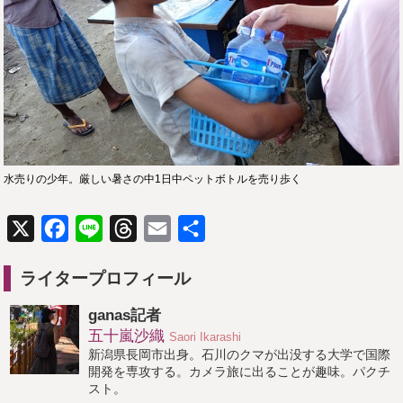
水売りの少年。厳しい暑さの中1日中ペットボトルを売り歩く
X
Facebook
Line
Threads
Email
共
有
ライタープロフィール
ganas記者
五十嵐沙織
Saori Ikarashi
新潟県長岡市出身。石川のクマが出没する大学で国際
開発を専攻する。カメラ旅に出ることが趣味。パクチ
スト。