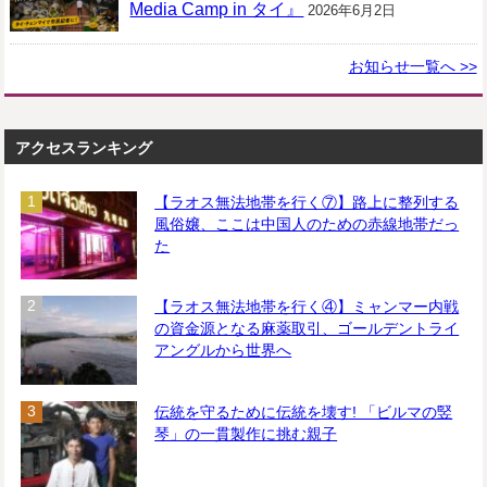
Media Camp in タイ』
2026年6月2日
お知らせ一覧へ >>
アクセスランキング
【ラオス無法地帯を行く⑦】路上に整列する
風俗嬢、ここは中国人のための赤線地帯だっ
た
【ラオス無法地帯を行く④】ミャンマー内戦
の資金源となる麻薬取引、ゴールデントライ
アングルから世界へ
伝統を守るために伝統を壊す! 「ビルマの竪
琴」の一貫製作に挑む親子