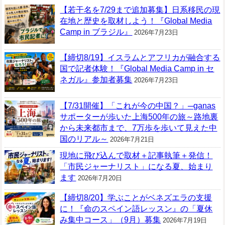
【若干名を7/29まで追加募集】日系移民の現
在地と歴史を取材しよう！『Global Media
Camp in ブラジル』
2026年7月23日
【締切8/19】イスラムとアフリカが融合する
国で記者体験！『Global Media Camp in セ
ネガル』参加者募集
2026年7月23日
【7/31開催】「これが今の中国？」─ganas
サポーターが歩いた上海500年の旅～路地裏
から未来都市まで、7万歩を歩いて見えた中
国のリアル～
2026年7月21日
現地に飛び込んで取材＋記事執筆＋発信！
「市民ジャーナリスト」になる夏、始まり
ます
2026年7月20日
【締切8/20】学ぶことがベネズエラの支援
に！『命のスペイン語レッスン』の「夏休
み集中コース」（9月）募集
2026年7月19日