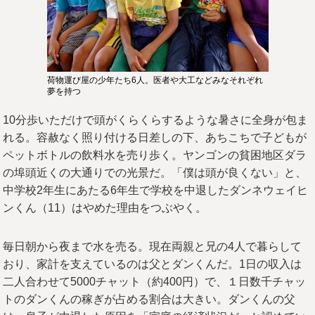
荷物運び屋の少年たち6人。医者や大工などみなそれぞれ
夢を持つ
10分歩いただけで頭がくらくらするような暑さに全身が包ま
れる。容赦なく照り付ける日差しの下、あちこちで子どもが
ペットボトルの飲料水を売り歩く。ヤンゴンの貧困地区ダラ
の埠頭近くの大通りでの光景だ。「僕は頭が良くない」と、
中学校2年生にあたる6年生で学校を中退したダンネウェイヒ
ンくん（11）はやめた理由をつぶやく。
毎日朝から夜まで水を売る。現在両親と兄の4人で暮らして
おり、家計を支えているのは父とダンくんだ。1日の収入は
二人合わせて5000チャット（約400円）で、１日数千チャッ
トのダンくんの稼ぎが占める割合は大きい。ダンくんの父