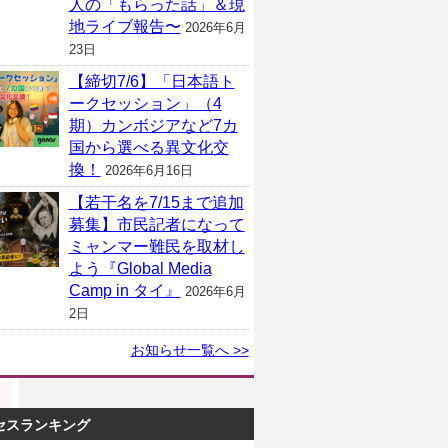
人の「もらった話」＆現
地ライブ報告〜
2026年6月
23日
【締切7/6】「日本語ト
ークセッション」（4
期）カンボジアなど7カ
国から選べる異文化交
換！
2026年6月16日
【若干名を7/15まで追加
募集】市民記者になって
ミャンマー難民を取材し
よう『Global Media
Camp in タイ』
2026年6月
2日
お知らせ一覧へ >>
セスランキング