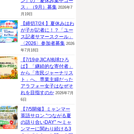
ン』の「夏休み集中コー
ス」（9月）募集
2026年7
月19日
【締切7/24 】夏休みはわ
が子が記者に！？「ユー
ス記者サマースクール」
〈2026〉参加者募集
2026
年7月18日
【7/19＠JICA地球ひろ
ば】「継続的な寄付者」
から「市民ジャーナリス
ト」へ、専業主婦だった
アラフォー女子はなぜそ
れを目指すのか
2026年7月
6日
【7/5開催】ミャンマー
英語サロン “つながる夏
の語り合いDAY” 〜ミャ
ンマーに関わり続ける3