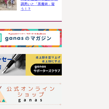
調悪いと「黒魔術」疑
う！？