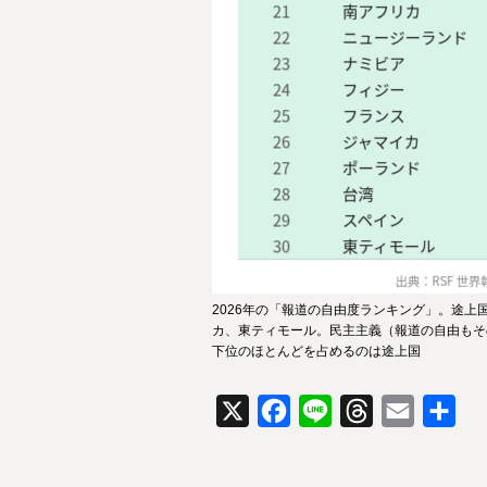
2026年の「報道の自由度ランキング」。途
カ、東ティモール。民主主義（報道の自由もそ
下位のほとんどを占めるのは途上国
X
Facebook
Line
Threads
Email
共
有