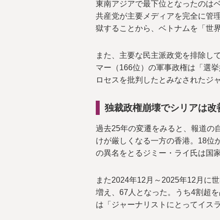
東南アジアで最下位となったのはベ
共産党が主要メディアを完全に管
獄することから、ベトナムを「世
また、主要な民主派政党を排除して
マー（166位）の軍事政権は「選
ロセスを批判したとみなされたジ
独裁政権崩壊で
シリアは改
過去25年の変遷をみると、報道の
けが厳しくなる一方の香港。18位か
の異名をとるジミー・ライ氏は国家
また2024年12月～2025年12
増え、67人となった。うち4割超
は「ジャーナリストにとってイス