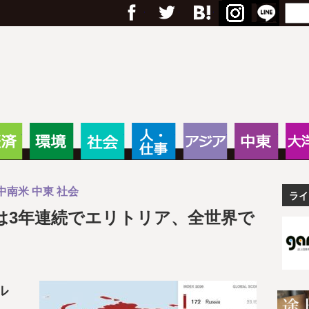
フェイスブック
Twitter
Google+
はてブ
RSS
Menu
Search
anas – 途上国・国際協力に
・教育
経済
環境
社会
人・仕事
アジア
中東
中南米
中東
社会
ライ
は3年連続でエリトリア、全世界で
ル