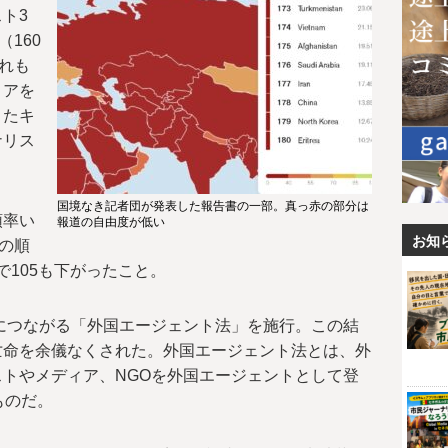
ト3
160
れも
ィアを
またキ
ナリス
国境なき記者団が発表した報告書の一部。真っ赤の部分は
領率い
報道の自由度が低い
お知
の順
間で105も下がったこと。
化につながる「外国エージェント法」を施行。この結
亡命を余儀なくされた。外国エージェント法とは、外
トやメディア、NGOを外国エージェントとして登
ものだ。