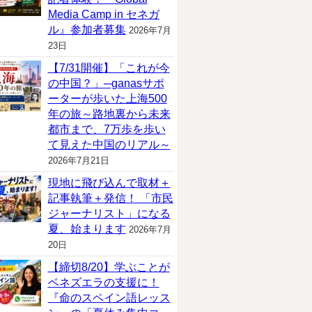
Media Camp in セネガ
ル』参加者募集
2026年7月
23日
【7/31開催】「これが今
の中国？」─ganasサポ
ーターが歩いた上海500
年の旅～路地裏から未来
都市まで、7万歩を歩い
て見えた中国のリアル～
2026年7月21日
現地に飛び込んで取材＋
記事執筆＋発信！ 「市民
ジャーナリスト」になる
夏、始まります
2026年7月
20日
【締切8/20】学ぶことが
ベネズエラの支援に！
『命のスペイン語レッス