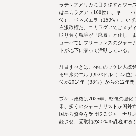
ラテンアメリカに目を移すとワース
はニカラグア（168位）、キューバ（
位）、ベネズエラ（159位）。いず
左派政権だ。ニカラグアではメデ
取り巻く環境が「廃墟」と化し、
ューバではフリーランスのジャー
トが地下に潜って活動している。
注目すべきは、極右のブケレ大統
る中米のエルサルバドル（143位）
位が2014年（38位）からの12年
ブケレ政権は2025年、監視の強
果、多くのジャーナリストが国外
国から資金を受け取るジャーナリス
録させ、受取額の30％を課税する