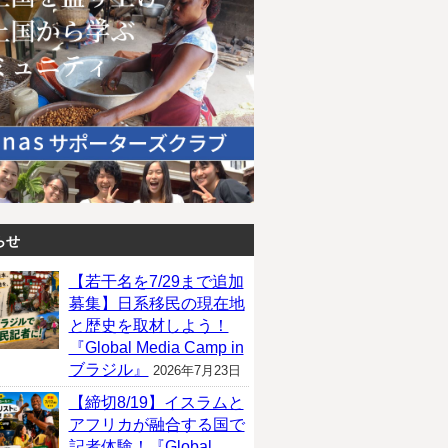
らせ
【若干名を7/29まで追加
募集】日系移民の現在地
と歴史を取材しよう！
『Global Media Camp in
ブラジル』
2026年7月23日
【締切8/19】イスラムと
アフリカが融合する国で
記者体験！『Global