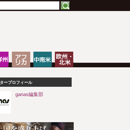
特化したNPOメディア
大洋州
アフリカ
中南米
欧州・北米
タープロフィール
ganas編集部