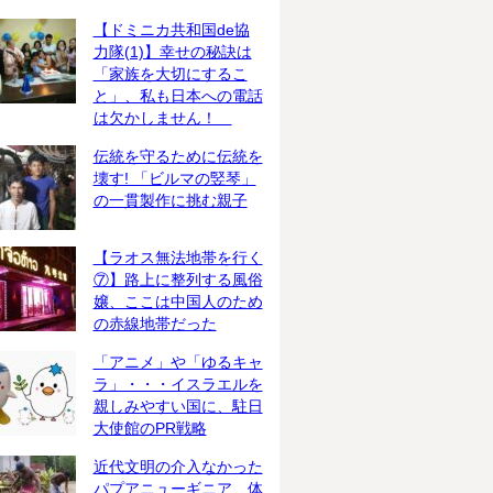
【ドミニカ共和国de協
力隊(1)】幸せの秘訣は
「家族を大切にするこ
と」、私も日本への電話
は欠かしません！
伝統を守るために伝統を
壊す! 「ビルマの竪琴」
の一貫製作に挑む親子
【ラオス無法地帯を行く
⑦】路上に整列する風俗
嬢、ここは中国人のため
の赤線地帯だった
「アニメ」や「ゆるキャ
ラ」・・・イスラエルを
親しみやすい国に、駐日
大使館のPR戦略
近代文明の介入なかった
パプアニューギニア、体