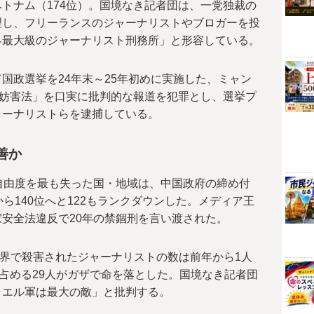
トナム（174位）。国境なき記者団は、一党独裁の
理し、フリーランスのジャーナリストやブロガーを投
界最大級のジャーナリスト刑務所」と形容している。
国政選挙を24年末～25年初めに実施した、ミャン
挙妨害法」を口実に批判的な報道を犯罪とし、選挙プ
ャーナリストらを逮捕している。
善か
自由度を最も失った国・地域は、中国政府の締め付
ら140位へと122もランクダウンした。メディア王
安全法違反で20年の禁錮刑を言い渡された。
月に世界で殺害されたジャーナリストの数は前年から1人
を占める29人がガザで命を落とした。国境なき記者団
ラエル軍は最大の敵」と批判する。