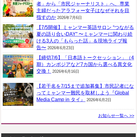
者」から「市民ジャーナリスト」へ、専業
主婦だったアラフォー女子はなぜそれを目
指すのか
2026年7月6日
【7/5開催】ミャンマー英語サロン “つながる
夏の語り合いDAY” 〜ミャンマーに関わり続
ける3人の「もらった話」＆現地ライブ報
告〜
2026年6月23日
【締切7/6】「日本語トークセッション」（4
期）カンボジアなど7カ国から選べる異文化
交換！
2026年6月16日
【若干名を7/15まで追加募集】市民記者にな
ってミャンマー難民を取材しよう『Global
Media Camp in タイ』
2026年6月2日
お知らせ一覧へ >>