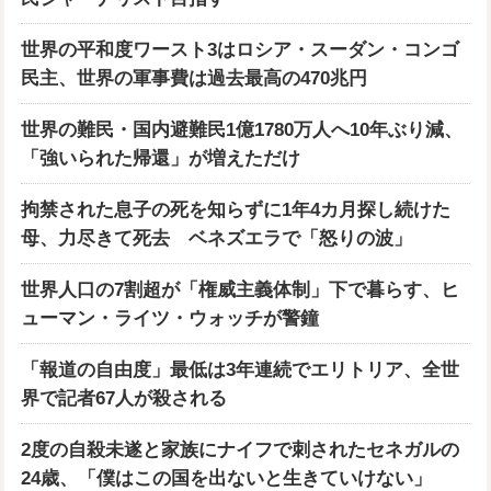
世界の平和度ワースト3はロシア・スーダン・コンゴ
民主、世界の軍事費は過去最高の470兆円
世界の難民・国内避難民1億1780万人へ10年ぶり減、
「強いられた帰還」が増えただけ
拘禁された息子の死を知らずに1年4カ月探し続けた
母、力尽きて死去 ベネズエラで「怒りの波」
世界人口の7割超が「権威主義体制」下で暮らす、ヒ
ューマン・ライツ・ウォッチが警鐘
「報道の自由度」最低は3年連続でエリトリア、全世
界で記者67人が殺される
2度の自殺未遂と家族にナイフで刺されたセネガルの
24歳、「僕はこの国を出ないと生きていけない」