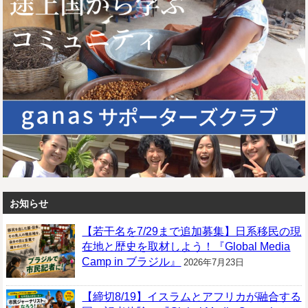
お知らせ
【若干名を7/29まで追加募集】日系移民の現
在地と歴史を取材しよう！『Global Media
Camp in ブラジル』
2026年7月23日
【締切8/19】イスラムとアフリカが融合する