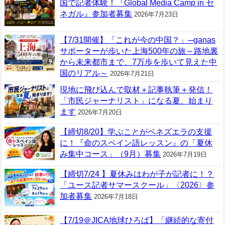
国で記者体験！『Global Media Camp in セ
ネガル』参加者募集
2026年7月23日
【7/31開催】「これが今の中国？」─ganas
サポーターが歩いた上海500年の旅～路地裏
から未来都市まで、7万歩を歩いて見えた中
国のリアル～
2026年7月21日
現地に飛び込んで取材＋記事執筆＋発信！
「市民ジャーナリスト」になる夏、始まり
ます
2026年7月20日
【締切8/20】学ぶことがベネズエラの支援
に！『命のスペイン語レッスン』の「夏休
み集中コース」（9月）募集
2026年7月19日
【締切7/24 】夏休みはわが子が記者に！？
「ユース記者サマースクール」〈2026〉参
加者募集
2026年7月18日
【7/19＠JICA地球ひろば】「継続的な寄付