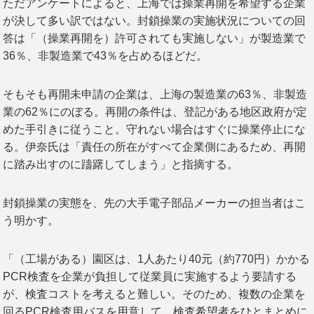
ただアンケートによると、上海では操業再開を希望する企業
が決して多い訳ではない。封鎖操業の実施状況についての回
答は「（操業再開を）許可されても実施しない」が製造業で
36％、非製造業で43％を占めるほどだ。
そもそも再開未申請の企業は、上海の製造業の63％、非製造
業の62％にのぼる。再開の条件は、登記がある地区政府が定
めた手引きに従うこと。守れない場合はすぐに操業停止にな
る。伊奈氏は「責任の所在がすべて企業側にあるため、再開
に踏み出すのに躊躇してしまう」と指摘する。
封鎖操業の実態を、先の大手電子部品メーカーの担当者はこ
う明かす。
「（工場がある）園区は、1人あたり40元（約770円）かかる
PCR検査を企業が負担して従業員に実施するよう要請する
が、検査コストを考えると難しい。そのため、複数の企業を
回るPCR検査用バスを用意して、検査希望者をひとまとめに