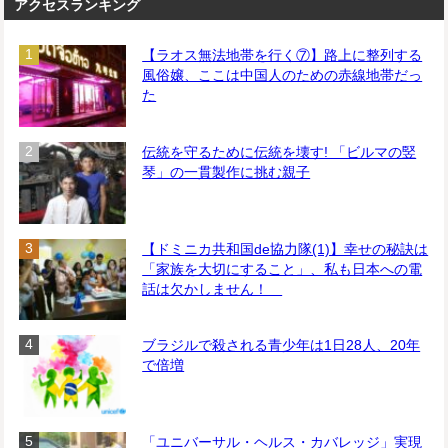
アクセスランキング
【ラオス無法地帯を行く⑦】路上に整列する
風俗嬢、ここは中国人のための赤線地帯だっ
た
伝統を守るために伝統を壊す! 「ビルマの竪
琴」の一貫製作に挑む親子
【ドミニカ共和国de協力隊(1)】幸せの秘訣は
「家族を大切にすること」、私も日本への電
話は欠かしません！
ブラジルで殺される青少年は1日28人、20年
で倍増
「ユニバーサル・ヘルス・カバレッジ」実現