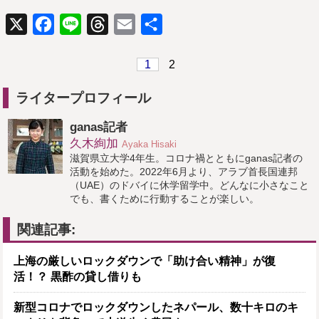
X
Facebook
Line
Threads
Email
共
有
1
2
ライタープロフィール
ganas記者
久木絢加
Ayaka Hisaki
滋賀県立大学4年生。コロナ禍とともにganas記者の
活動を始めた。2022年6月より、アラブ首長国連邦
（UAE）のドバイに休学留学中。どんなに小さなこと
でも、書くために行動することが楽しい。
関連記事:
上海の厳しいロックダウンで「助け合い精神」が復
活！？ 黒酢の貸し借りも
新型コロナでロックダウンしたネパール、数十キロのキ