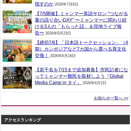
指すのか
2026年7月6日
【7/5開催】ミャンマー英語サロン “つながる
夏の語り合いDAY” 〜ミャンマーに関わり続
ける3人の「もらった話」＆現地ライブ報
告〜
2026年6月23日
【締切7/6】「日本語トークセッション」（4
期）カンボジアなど7カ国から選べる異文化
交換！
2026年6月16日
【若干名を7/15まで追加募集】市民記者にな
ってミャンマー難民を取材しよう『Global
Media Camp in タイ』
2026年6月2日
お知らせ一覧へ >>
アクセスランキング