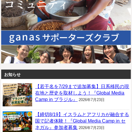
お知らせ
【若干名を7/29まで追加募集】日系移民の現
在地と歴史を取材しよう！『Global Media
Camp in ブラジル』
2026年7月23日
【締切8/19】イスラムとアフリカが融合する
国で記者体験！『Global Media Camp in セ
ネガル』参加者募集
2026年7月23日