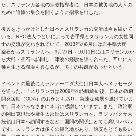
た、スリランカ各地の宗教指導者に、日本の被災地の人々の
ために追悼の集会を開くように指示を出した。
復興をきっかけとした日本とスリランカの交流は今も続いて
いる。NPO法人つどいによって岩手県とスリランカの女性同
士の交流が交わされていて、2013年の8月には岩手県大槌・
釜石からスリランカへ、9月27日～10月1日にはスリランカか
ら大槌・釜石へ訪問し、津波の経験を語り合った。互いに人
種も生きる環境も異なるが、多くの共感があったという。
イベントの最後にカランナーゴダ大使は日本人へメッセージ
を送った。「スリランカは2009年の内戦終結後、日本の政府
開発援助（ODA）のおかげもあり、急速な発展を遂げていま
す。日本のみなさまに本当に感謝しています。また、政治家
の岡田克也氏や麻生太郎氏はスリランカへ、ラジャパクサ大
統領は日本へ訪問するなど二国間の関係はとても高いレベル
です。スリランカは多くの観光地があり、治安もとても良い