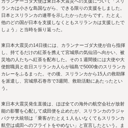
カランナーゴダ大使は東日本大震災への支援について「スリ
ランカは小さな島国ながら、できる限りの支援をしました。
日本とスリランカの連帯を示したかったからです。たとえ、
他のどの国が日本を支援しなくともスリランカは支援したで
しょう」と当時を振り返った。
東日本大震災の14日後には、カランナーゴダ大使が自ら指揮
し、持てるだけの紅茶を携えて宮城県の気仙沼へ向かい、被
災地の人たちへ紅茶を配布した。その１週間後には大使や大
使館職員と在日スリランカ人らが福島で5000食のスリランカ
カレーをふるまった。その後、スリランカから15人の救助隊
を派遣し、宮城県石巻市で3週間、救助活動にあたったとい
う。
東日本大震災発生直後は、ほぼ全ての海外の航空会社が放射
能の影響を心配して成田便を止めたが、スリランカのラジャ
パクサ大統領は「乗客がたとえ１人もいなくてもスリランカ
航空は成田へのフライトをやめない」と宣言したという。ま