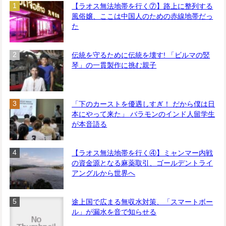
【ラオス無法地帯を行く⑦】路上に整列する
風俗嬢、ここは中国人のための赤線地帯だっ
た
伝統を守るために伝統を壊す! 「ビルマの竪
琴」の一貫製作に挑む親子
「下のカーストを優遇しすぎ！ だから僕は日
本にやって来た」 バラモンのインド人留学生
が本音語る
【ラオス無法地帯を行く④】ミャンマー内戦
の資金源となる麻薬取引、ゴールデントライ
アングルから世界へ
途上国で広まる無収水対策、「スマートボー
ル」が漏水を音で知らせる