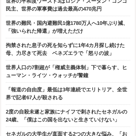
世界の平和度ワースト3はロシア・スーダン・コンゴ
民主、世界の軍事費は過去最高の470兆円
世界の難民・国内避難民1億1780万人へ10年ぶり減、
「強いられた帰還」が増えただけ
拘禁された息子の死を知らずに1年4カ月探し続けた
母、力尽きて死去 ベネズエラで「怒りの波」
世界人口の7割超が「権威主義体制」下で暮らす、ヒ
ューマン・ライツ・ウォッチが警鐘
「報道の自由度」最低は3年連続でエリトリア、全世
界で記者67人が殺される
2度の自殺未遂と家族にナイフで刺されたセネガルの
24歳、「僕はこの国を出ないと生きていけない」
セネガルの大学生が直面する2つの大きな悩み、「お