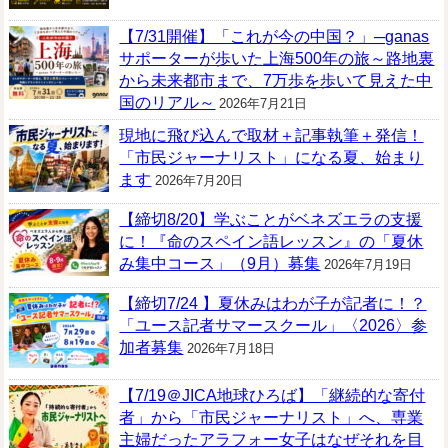
【7/31開催】「これが今の中国？」─ganas
サポーターが歩いた上海500年の旅～路地裏
から未来都市まで、7万歩を歩いて見えた中
国のリアル～
2026年7月21日
現地に飛び込んで取材＋記事執筆＋発信！
「市民ジャーナリスト」になる夏、始まり
ます
2026年7月20日
【締切8/20】学ぶことがベネズエラの支援
に！『命のスペイン語レッスン』の「夏休
み集中コース」（9月）募集
2026年7月19日
【締切7/24 】夏休みはわが子が記者に！？
「ユース記者サマースクール」〈2026〉参
加者募集
2026年7月18日
【7/19＠JICA地球ひろば】「継続的な寄付
者」から「市民ジャーナリスト」へ、専業
主婦だったアラフォー女子はなぜそれを目