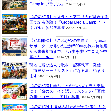
Camp in ブラジル』
2026年7月23日
【締切8/19】イスラムとアフリカが融合する
国で記者体験！『Global Media Camp in セ
ネガル』参加者募集
2026年7月23日
【7/31開催】「これが今の中国？」─ganas
サポーターが歩いた上海500年の旅～路地裏
から未来都市まで、7万歩を歩いて見えた中
国のリアル～
2026年7月21日
現地に飛び込んで取材＋記事執筆＋発信！
「市民ジャーナリスト」になる夏、始まり
ます
2026年7月20日
【締切8/20】学ぶことがベネズエラの支援
に！『命のスペイン語レッスン』の「夏休
み集中コース」（9月）募集
2026年7月19日
【締切7/24 】夏休みはわが子が記者に！？