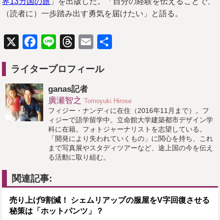
界13カ国の旅
」を出版した。「自分の経験を伝えることで、
（読者に）一歩踏み出す勇気を届けたい」と語る。
X
Facebook
Line
Threads
Email
共
有
ライタープロフィール
ganas記者
廣瀬智之
Tomoyuki Hirose
フィジー・ナンディに在住（2016年11月まで）。フ
ィジーで語学留学中。立命館大学建築都市デザイン学
科に在籍。フォトジャーナリストを志望している。
「開発により失われていくもの」に関心を持ち、これ
まで写真展やスタディツアーなど、途上国の今を伝え
る活動に取り組む。
関連記事:
売り上げ9割減！ シェムリアップの服屋をV字回復させる
秘策は「ホットパンツ」？