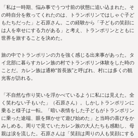
「私は一時期、悩み事でうつ寸前の状態に追い込まれた。そ
の時自分を救ってくれたのは、トランポリンではしゃぐ子ど
もたちだった」と石原さん。この経験から「子どもの笑顔に
は人を幸せにする力がある」と考え、トランポリンとともに
世界を旅することを決めた。
旅の中でトランポリンの力を強く感じる出来事があった。タ
イ北部に暮らすカレン族の村でトランポリン体験をした時の
ことだ。カレン族は通称“首長族”と呼ばれ、村には多くの観
光客が訪れる。
「不自然な作り笑いを浮かべているように私には見えた。全
く笑わない子もいた」（石原さん）。しかしトランポリンに
乗ると様子は一転。「暗い表情をした子どもがトランポリン
に乗った途端、眼を輝かせて遊び始めた」と当時の喜びをか
みしめる。周りで見ていたカレン族の大人たちも感動し、母
親は涙を流した。石原さんは「笑顔は周りの人も笑顔にする