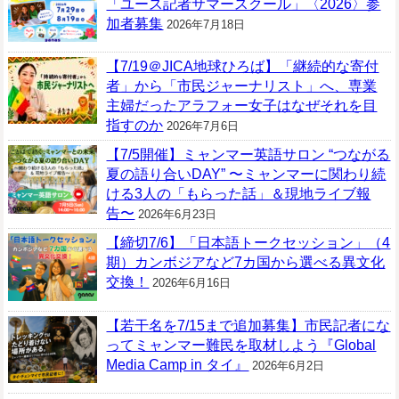
「ユース記者サマースクール」〈2026〉参
加者募集
2026年7月18日
【7/19＠JICA地球ひろば】「継続的な寄付
者」から「市民ジャーナリスト」へ、専業
主婦だったアラフォー女子はなぜそれを目
指すのか
2026年7月6日
【7/5開催】ミャンマー英語サロン “つながる
夏の語り合いDAY” 〜ミャンマーに関わり続
ける3人の「もらった話」＆現地ライブ報
告〜
2026年6月23日
【締切7/6】「日本語トークセッション」（4
期）カンボジアなど7カ国から選べる異文化
交換！
2026年6月16日
【若干名を7/15まで追加募集】市民記者にな
ってミャンマー難民を取材しよう『Global
Media Camp in タイ』
2026年6月2日