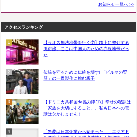
お知らせ一覧へ >>
アクセスランキング
【ラオス無法地帯を行く⑦】路上に整列する
風俗嬢、ここは中国人のための赤線地帯だっ
た
伝統を守るために伝統を壊す! 「ビルマの竪
琴」の一貫製作に挑む親子
【ドミニカ共和国de協力隊(1)】幸せの秘訣は
「家族を大切にすること」、私も日本への電
話は欠かしません！
「悪夢は日本企業から始まった」、エクアド