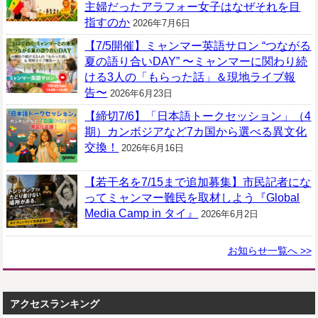
主婦だったアラフォー女子はなぜそれを目
指すのか
2026年7月6日
【7/5開催】ミャンマー英語サロン “つながる
夏の語り合いDAY” 〜ミャンマーに関わり続
ける3人の「もらった話」＆現地ライブ報
告〜
2026年6月23日
【締切7/6】「日本語トークセッション」（4
期）カンボジアなど7カ国から選べる異文化
交換！
2026年6月16日
【若干名を7/15まで追加募集】市民記者にな
ってミャンマー難民を取材しよう『Global
Media Camp in タイ』
2026年6月2日
お知らせ一覧へ >>
アクセスランキング