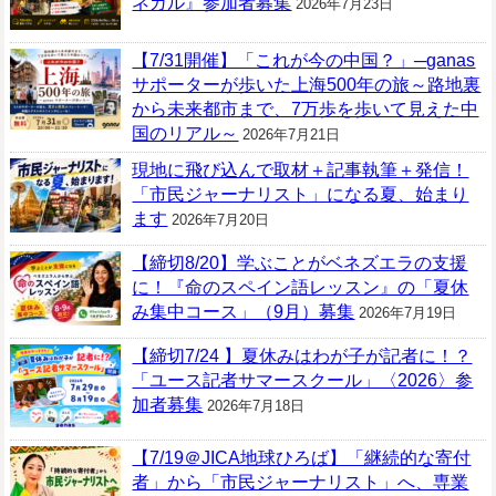
ネガル』参加者募集
2026年7月23日
【7/31開催】「これが今の中国？」─ganas
サポーターが歩いた上海500年の旅～路地裏
から未来都市まで、7万歩を歩いて見えた中
国のリアル～
2026年7月21日
現地に飛び込んで取材＋記事執筆＋発信！
「市民ジャーナリスト」になる夏、始まり
ます
2026年7月20日
【締切8/20】学ぶことがベネズエラの支援
に！『命のスペイン語レッスン』の「夏休
み集中コース」（9月）募集
2026年7月19日
【締切7/24 】夏休みはわが子が記者に！？
「ユース記者サマースクール」〈2026〉参
加者募集
2026年7月18日
【7/19＠JICA地球ひろば】「継続的な寄付
者」から「市民ジャーナリスト」へ、専業