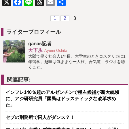
X
Facebook
Line
Threads
Email
共
有
1
2
3
ライタープロフィール
ganas記者
大下歩
Ayumi Oshita
大阪で働く社会人1年目。大学生のときコスタリカに1
年留学。趣味は気ままな一人旅、合気道、ラジオを聴
くこと。
関連記事:
インフレ140％超のアルゼンチンで極右候補が新大統領
に、アジ研研究員「国民はドラスティックな改革求め
た」
セブの刑務所で囚人がダンス？！