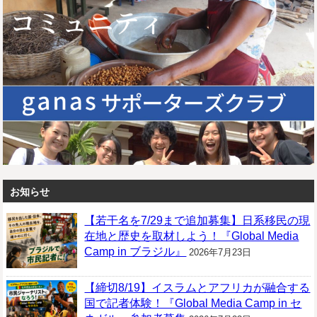
お知らせ
【若干名を7/29まで追加募集】日系移民の現
在地と歴史を取材しよう！『Global Media
Camp in ブラジル』
2026年7月23日
【締切8/19】イスラムとアフリカが融合する
国で記者体験！『Global Media Camp in セ