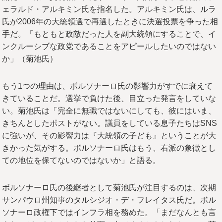
ェラルド・アルキミン氏を指名した。アルキミン氏は、ルラ
氏が2006年の大統領選で再選したときに決選投票を争った相
手だ。「もともと政敵だった人を副大統領にすることで、イ
ンクルーシブな政党であることをアピールしたいのではない
か」（菊池氏）
もう1つの理由は、ボルソナーロ氏の影響力がすでに衰えて
きていることだ。選挙で負けた後、目立った発言をしていな
い。菊池氏は「完全に無職ではないにしても、彼にはいま、
きちんとしたポストがない。議員をしている息子たちはSNS
に強いが、その影響力は『大統領の子ども』ということが大
きかった気がする。ボルソナーロ氏はもう、右派の象徴とし
ての地位を保てないのではないか」と語る。
ボルソナーロ氏の後継者として菊池氏が注目するのは、次期
サンパウロ州知事のタルシジオ・デ・フレイタス氏だ。ボル
ソナーロ政権下ではインフラ相を務めた。「まだなんとも言