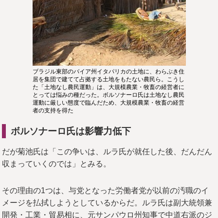
ブラジル東部のバイア州イタパリカの土地に、わらぶき住
居を集団で建てて占拠する土地をもたない農民ら。こうし
た「土地なし農民運動」は、大規模農業・牧畜の経営者に
とっては悩みの種だった。ボルソナーロ氏は土地なし農民
運動に厳しい態度で臨んだため、大規模農業・牧畜の経営
者の支持を得た
ボルソナーロ氏は影響力低下
だが菊池氏は「この争いは、ルラ氏が就任した後、だんだん
収まっていくのでは」とみる。
その理由の1つは、与党となった労働者党が以前の汚職のイ
メージを払拭しようとしているからだ。ルラ氏は副大統領兼
開発・工業・貿易相に、元サンパウロ州知事で中道右派のジ