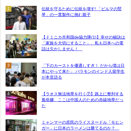
伝統を守るために伝統を壊す! 「ビルマの竪
琴」の一貫製作に挑む親子
【ドミニカ共和国de協力隊(1)】幸せの秘訣は
「家族を大切にすること」、私も日本への電
話は欠かしません！
「下のカーストを優遇しすぎ！ だから僕は日
本にやって来た」 バラモンのインド人留学生
が本音語る
【ラオス無法地帯を行く⑦】路上に整列する
風俗嬢、ここは中国人のための赤線地帯だっ
た
ミャンマーの庶民のライスヌードル「モヒン
ガー」に日本のラーメンは勝てるのか？