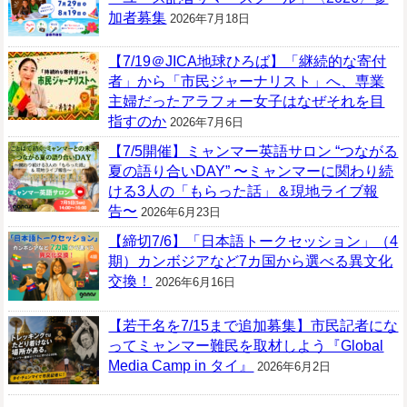
加者募集
2026年7月18日
【7/19＠JICA地球ひろば】「継続的な寄付
者」から「市民ジャーナリスト」へ、専業
主婦だったアラフォー女子はなぜそれを目
指すのか
2026年7月6日
【7/5開催】ミャンマー英語サロン “つながる
夏の語り合いDAY” 〜ミャンマーに関わり続
ける3人の「もらった話」＆現地ライブ報
告〜
2026年6月23日
【締切7/6】「日本語トークセッション」（4
期）カンボジアなど7カ国から選べる異文化
交換！
2026年6月16日
【若干名を7/15まで追加募集】市民記者にな
ってミャンマー難民を取材しよう『Global
Media Camp in タイ』
2026年6月2日