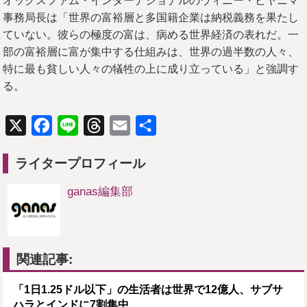
オックスファム・インターナショナルのウィニー・ビヤニマ
事務局長は「世界の富裕層と多国籍企業は納税義務を果たし
ていない。彼らの極度の富は、病める世界経済の表れだ。一
部の富裕層に富が集中する仕組みは、世界の過半数の人々、
特に最も貧しい人々の犠牲の上に成り立っている」と強調す
る。
X
Facebook
Line
Threads
Email
共
有
ライタープロフィール
ganas編集部
関連記事:
「1日1.25ドル以下」の生活者は世界で12億人、サブサ
ハラとインドに7割集中