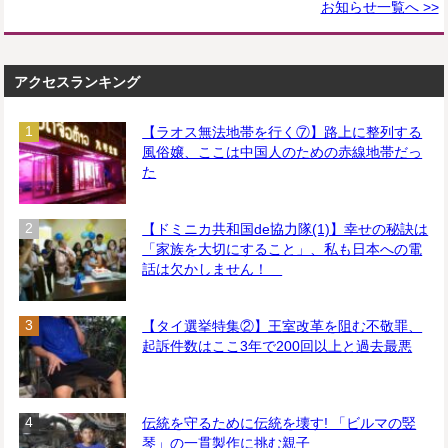
お知らせ一覧へ >>
アクセスランキング
【ラオス無法地帯を行く⑦】路上に整列する
風俗嬢、ここは中国人のための赤線地帯だっ
た
【ドミニカ共和国de協力隊(1)】幸せの秘訣は
「家族を大切にすること」、私も日本への電
話は欠かしません！
【タイ選挙特集②】王室改革を阻む不敬罪、
起訴件数はここ3年で200回以上と過去最悪
伝統を守るために伝統を壊す! 「ビルマの竪
琴」の一貫製作に挑む親子