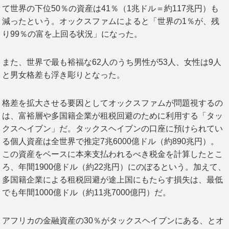
て世界の下位50％の資産は41％（1兆ドル＝約117兆円）も
減ったという。オックスファムによると「世界の1％が、残
り99％の富を上回る状況」になった。
また、世界で最も裕福な62人のうち男性が53人、女性は9人
と男女格差も浮き彫りとなった。
格差を拡大させる要因としてオックスファムが問題視するの
は、富裕層や多国籍企業が租税回避のために利用する「タッ
クスヘイブン」だ。タックスヘイブンの口座に預けられてい
る個人資産は全世界で推定7兆6000億ドル（約890兆円）。
この資産をベースに本来支払われるべき税金を計算したとこ
ろ、年間1900億ドル（約22兆円）にのぼるという。加えて、
多国籍企業による租税回避が途上国にもたらす損失は、最低
でも年間1000億ドル（約11兆7000億円）だ。
アフリカの金融資産の30％がタックスヘイブンにある、とオ