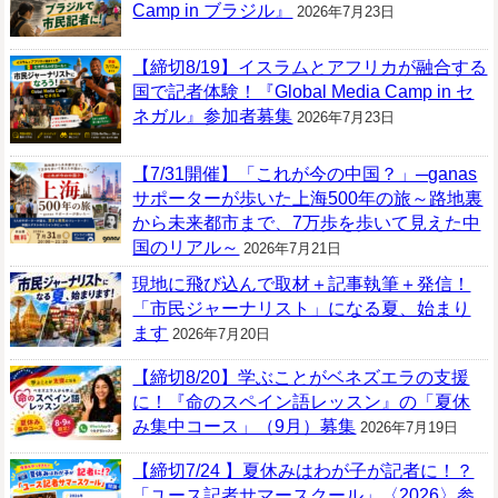
Camp in ブラジル』
2026年7月23日
【締切8/19】イスラムとアフリカが融合する
国で記者体験！『Global Media Camp in セ
ネガル』参加者募集
2026年7月23日
【7/31開催】「これが今の中国？」─ganas
サポーターが歩いた上海500年の旅～路地裏
から未来都市まで、7万歩を歩いて見えた中
国のリアル～
2026年7月21日
現地に飛び込んで取材＋記事執筆＋発信！
「市民ジャーナリスト」になる夏、始まり
ます
2026年7月20日
【締切8/20】学ぶことがベネズエラの支援
に！『命のスペイン語レッスン』の「夏休
み集中コース」（9月）募集
2026年7月19日
【締切7/24 】夏休みはわが子が記者に！？
「ユース記者サマースクール」〈2026〉参