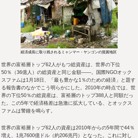
経済成長に取り残されるミャンマー・ヤンゴンの貧困地区
世界の富裕層トップ62人がもつ総資産は、世界の下位
50％（36億人）の総資産と同じ金額――。国際NGOオック
スファムは1月18日、「最も豊かな1％のための経済」と題す
る報告書のなかでこう明らかにした。2010年の時点では、世
界の下位50％の総資産は、富裕層のトップ388人と同額だっ
た。この5年で経済格差は急激に拡大している、とオックス
ファムは警鐘を鳴らす。
世界の富裕層トップ62人の資産は2010年からの5年間で44％
増え、1兆7600億ドル（約206兆円）となった。これに対し