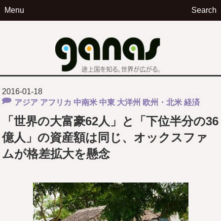
Menu
Search
ga
2016-01-18
アジア
アフリカ
中南米
中東
大洋州
欧州・北米
経済
「世界の大富豪62人」と「下位半分の36
億人」の資産額は同じ、オックスファ
ムが格差拡大を懸念