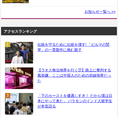
お知らせ一覧へ >>
アクセスランキング
伝統を守るために伝統を壊す! 「ビルマの竪
琴」の一貫製作に挑む親子
【ラオス無法地帯を行く⑦】路上に整列する
風俗嬢、ここは中国人のための赤線地帯だっ
た
「下のカーストを優遇しすぎ！ だから僕は日
本にやって来た」 バラモンのインド人留学生
が本音語る