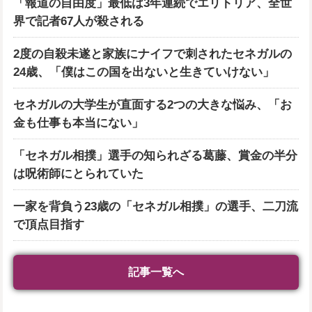
「報道の自由度」最低は3年連続でエリトリア、全世
界で記者67人が殺される
2度の自殺未遂と家族にナイフで刺されたセネガルの
24歳、「僕はこの国を出ないと生きていけない」
セネガルの大学生が直面する2つの大きな悩み、「お
金も仕事も本当にない」
「セネガル相撲」選手の知られざる葛藤、賞金の半分
は呪術師にとられていた
一家を背負う23歳の「セネガル相撲」の選手、二刀流
で頂点目指す
記事一覧へ