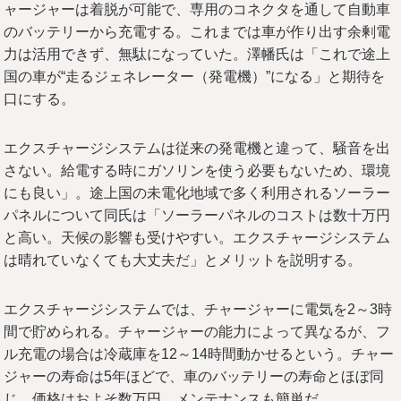
ャージャーは着脱が可能で、専用のコネクタを通して自動車
のバッテリーから充電する。これまでは車が作り出す余剰電
力は活用できず、無駄になっていた。澤幡氏は「これで途上
国の車が“走るジェネレーター（発電機）”になる」と期待を
口にする。
エクスチャージシステムは従来の発電機と違って、騒音を出
さない。給電する時にガソリンを使う必要もないため、環境
にも良い」。途上国の未電化地域で多く利用されるソーラー
パネルについて同氏は「ソーラーパネルのコストは数十万円
と高い。天候の影響も受けやすい。エクスチャージシステム
は晴れていなくても大丈夫だ」とメリットを説明する。
エクスチャージシステムでは、チャージャーに電気を2～3時
間で貯められる。チャージャーの能力によって異なるが、フ
ル充電の場合は冷蔵庫を12～14時間動かせるという。チャー
ジャーの寿命は5年ほどで、車のバッテリーの寿命とほぼ同
じ。価格はおよそ数万円。メンテナンスも簡単だ。