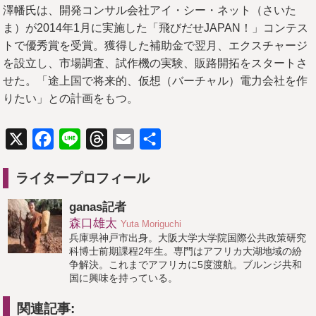
澤幡氏は、開発コンサル会社アイ・シー・ネット（さいた
ま）が2014年1月に実施した「飛びだせJAPAN！」コンテス
トで優秀賞を受賞。獲得した補助金で翌月、エクスチャージ
を設立し、市場調査、試作機の実験、販路開拓をスタートさ
せた。「途上国で将来的、仮想（バーチャル）電力会社を作
りたい」との計画をもつ。
X
Facebook
Line
Threads
Email
共
有
ライタープロフィール
ganas記者
森口雄太
Yuta Moriguchi
兵庫県神戸市出身。大阪大学大学院国際公共政策研究
科博士前期課程2年生。専門はアフリカ大湖地域の紛
争解決。これまでアフリカに5度渡航。ブルンジ共和
国に興味を持っている。
関連記事: