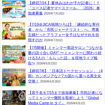
【締切7/24 】夏休みはわが子が記者に！？
「ユース記者サマースクール」〈2026〉参
加者募集
2026年7月18日
【7/19＠JICA地球ひろば】「継続的な寄付
者」から「市民ジャーナリスト」へ、専業
主婦だったアラフォー女子はなぜそれを目
指すのか
2026年7月6日
【7/5開催】ミャンマー英語サロン “つながる
夏の語り合いDAY” 〜ミャンマーに関わり続
ける3人の「もらった話」＆現地ライブ報
告〜
2026年6月23日
【締切7/6】「日本語トークセッション」（4
期）カンボジアなど7カ国から選べる異文化
交換！
2026年6月16日
【若干名を7/15まで追加募集】市民記者にな
ってミャンマー難民を取材しよう『Global
Media Camp in タイ』
2026年6月2日