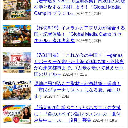
【若干名を7/29まで追加募集】日系移民の現
在地と歴史を取材しよう！『Global Media
Camp in ブラジル』
2026年7月23日
【締切8/19】イスラムとアフリカが融合する
国で記者体験！『Global Media Camp in セ
ネガル』参加者募集
2026年7月23日
【7/31開催】「これが今の中国？」─ganas
サポーターが歩いた上海500年の旅～路地裏
から未来都市まで、7万歩を歩いて見えた中
国のリアル～
2026年7月21日
現地に飛び込んで取材＋記事執筆＋発信！
「市民ジャーナリスト」になる夏、始まり
ます
2026年7月20日
【締切8/20】学ぶことがベネズエラの支援
に！『命のスペイン語レッスン』の「夏休
み集中コース」（9月）募集
2026年7月19日