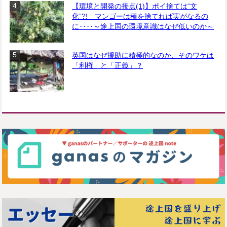
【環境と開発の接点(1)】ポイ捨ては“文
化”?! マンゴーは種を捨てれば実がなるの
に‥‥～途上国の環境意識はなぜ低いのか～
英国はなぜ援助に積極的なのか、そのワケは
「利権」と「正義」？