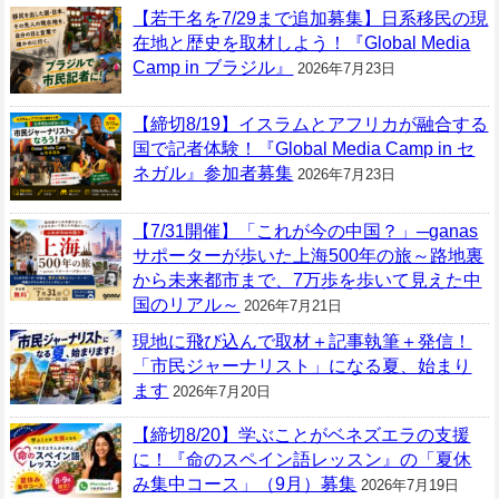
【若干名を7/29まで追加募集】日系移民の現
在地と歴史を取材しよう！『Global Media
Camp in ブラジル』
2026年7月23日
【締切8/19】イスラムとアフリカが融合する
国で記者体験！『Global Media Camp in セ
ネガル』参加者募集
2026年7月23日
【7/31開催】「これが今の中国？」─ganas
サポーターが歩いた上海500年の旅～路地裏
から未来都市まで、7万歩を歩いて見えた中
国のリアル～
2026年7月21日
現地に飛び込んで取材＋記事執筆＋発信！
「市民ジャーナリスト」になる夏、始まり
ます
2026年7月20日
【締切8/20】学ぶことがベネズエラの支援
に！『命のスペイン語レッスン』の「夏休
み集中コース」（9月）募集
2026年7月19日