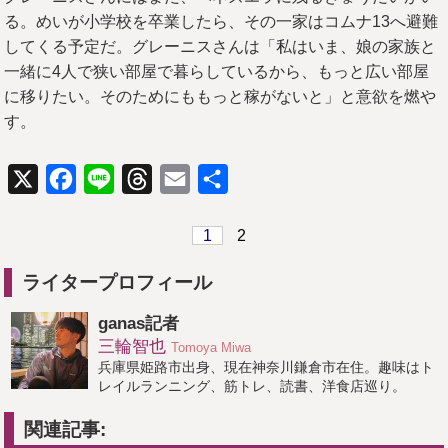
る。めいが小学校を卒業したら、その一家はコムナ13へ避難
してくる予定だ。グレーニスさんは「私はいま、娘の家族と
一緒に4人で狭い部屋で暮らしているから、もっと広い部屋
に移りたい。そのためにももっと稼がないと」と意欲を燃や
す。
X
Facebook
Line
Threads
Email
共
有
1
2
ライタープロフィール
ganas記者
三輪智也
Tomoya Miwa
兵庫県姫路市出身、現在神奈川鎌倉市在住。趣味はト
レイルランニング、筋トレ、読書、洋食店巡り。
関連記事: