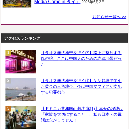
Media Camp in タイ』
2026年6月2日
お知らせ一覧へ >>
アクセスランキング
【ラオス無法地帯を行く⑦】路上に整列する
風俗嬢、ここは中国人のための赤線地帯だっ
た
【ラオス無法地帯を行く①】ケシ栽培で栄え
た黄金の三角地帯、今は中国マフィアが支配
する犯罪都市
【ドミニカ共和国de協力隊(1)】幸せの秘訣は
「家族を大切にすること」、私も日本への電
話は欠かしません！