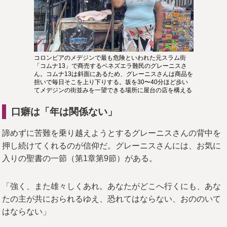
コロンビアのメデジンで最も危険といわれた元スラム街
「コムナ13」で商売するベネズエラ難民のグレーニスさ
ん。コムナ13は斜面にあるため、グレーニスさんは商品を
担いで毎日そこを上り下りする。坂を30〜40分ほど歩い
てメデジンの街並みを一望できる場所に屋台の店を構える
口癖は「年は関係ない」
諦めずに苦難を乗り越えようとするグレーニスさんの背中を
押し続けてくれるのが信仰だ。グレーニスさんには、お気に
入りの聖書の一節（第1章第9節）がある。
「強く、また雄々しくあれ。あなたがどこへ行くにも、あな
たの主が共におられるゆえ、恐れてはならない、おののいて
はならない」