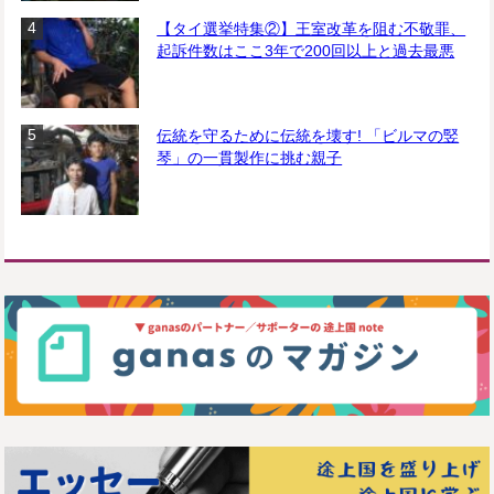
【タイ選挙特集②】王室改革を阻む不敬罪、
起訴件数はここ3年で200回以上と過去最悪
伝統を守るために伝統を壊す! 「ビルマの竪
琴」の一貫製作に挑む親子