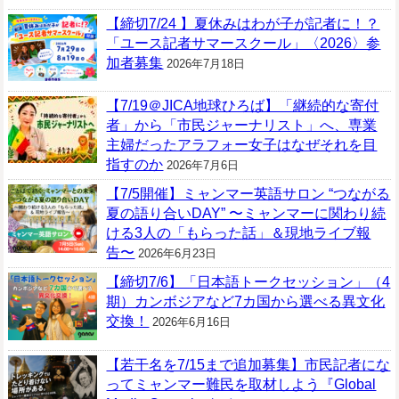
【締切7/24 】夏休みはわが子が記者に！？
「ユース記者サマースクール」〈2026〉参
加者募集
2026年7月18日
【7/19＠JICA地球ひろば】「継続的な寄付
者」から「市民ジャーナリスト」へ、専業
主婦だったアラフォー女子はなぜそれを目
指すのか
2026年7月6日
【7/5開催】ミャンマー英語サロン “つながる
夏の語り合いDAY” 〜ミャンマーに関わり続
ける3人の「もらった話」＆現地ライブ報
告〜
2026年6月23日
【締切7/6】「日本語トークセッション」（4
期）カンボジアなど7カ国から選べる異文化
交換！
2026年6月16日
【若干名を7/15まで追加募集】市民記者にな
ってミャンマー難民を取材しよう『Global