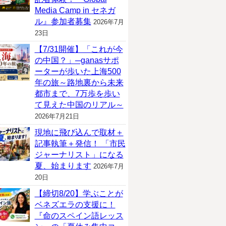
Media Camp in セネガ
ル』参加者募集
2026年7月
23日
【7/31開催】「これが今
の中国？」─ganasサポ
ーターが歩いた上海500
年の旅～路地裏から未来
都市まで、7万歩を歩い
て見えた中国のリアル～
2026年7月21日
現地に飛び込んで取材＋
記事執筆＋発信！ 「市民
ジャーナリスト」になる
夏、始まります
2026年7月
20日
【締切8/20】学ぶことが
ベネズエラの支援に！
『命のスペイン語レッス