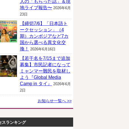
人の「もらった話」＆現
地ライブ報告〜
2026年6月
23日
【締切7/6】「日本語ト
ークセッション」（4
期）カンボジアなど7カ
国から選べる異文化交
換！
2026年6月16日
【若干名を7/15まで追加
募集】市民記者になって
ミャンマー難民を取材し
よう『Global Media
Camp in タイ』
2026年6月
2日
お知らせ一覧へ >>
セスランキング