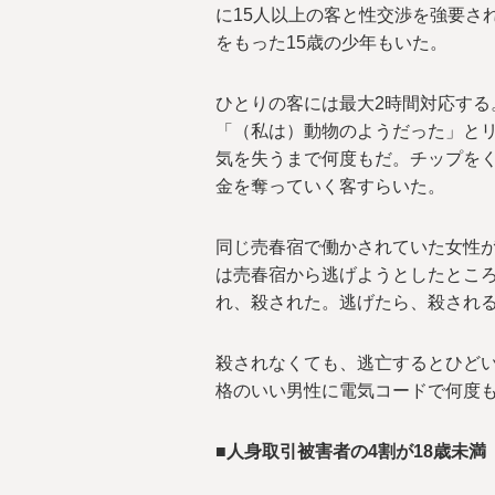
に15人以上の客と性交渉を強要さ
をもった15歳の少年もいた。
ひとりの客には最大2時間対応する
「（私は）動物のようだった」と
気を失うまで何度もだ。チップを
金を奪っていく客すらいた。
同じ売春宿で働かされていた女性
は売春宿から逃げようとしたとこ
れ、殺された。逃げたら、殺され
殺されなくても、逃亡するとひど
格のいい男性に電気コードで何度
■人身取引被害者の4割が18歳未満