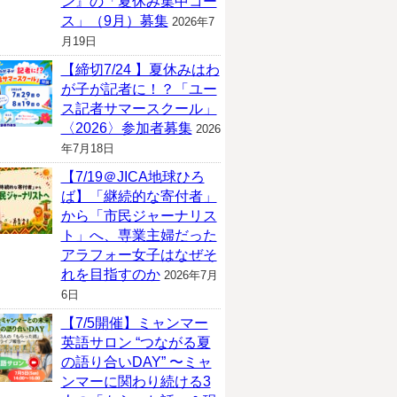
ン』の「夏休み集中コー
ス」（9月）募集
2026年7
月19日
【締切7/24 】夏休みはわ
が子が記者に！？「ユー
ス記者サマースクール」
〈2026〉参加者募集
2026
年7月18日
【7/19＠JICA地球ひろ
ば】「継続的な寄付者」
から「市民ジャーナリス
ト」へ、専業主婦だった
アラフォー女子はなぜそ
れを目指すのか
2026年7月
6日
【7/5開催】ミャンマー
英語サロン “つながる夏
の語り合いDAY” 〜ミャ
ンマーに関わり続ける3