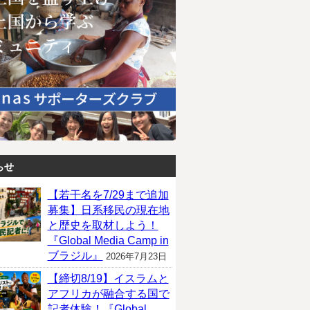
らせ
【若干名を7/29まで追加
募集】日系移民の現在地
と歴史を取材しよう！
『Global Media Camp in
ブラジル』
2026年7月23日
【締切8/19】イスラムと
アフリカが融合する国で
記者体験！『Global