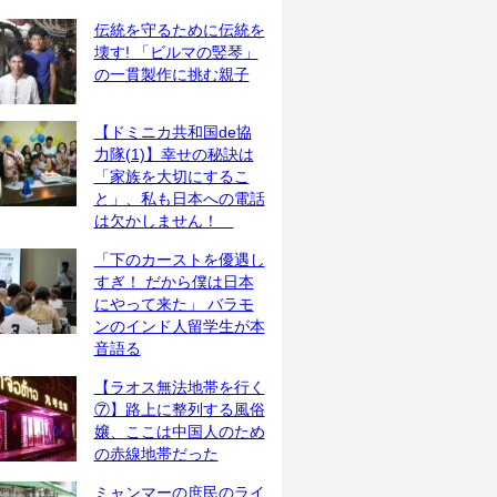
伝統を守るために伝統を
壊す! 「ビルマの竪琴」
の一貫製作に挑む親子
【ドミニカ共和国de協
力隊(1)】幸せの秘訣は
「家族を大切にするこ
と」、私も日本への電話
は欠かしません！
「下のカーストを優遇し
すぎ！ だから僕は日本
にやって来た」 バラモ
ンのインド人留学生が本
音語る
【ラオス無法地帯を行く
⑦】路上に整列する風俗
嬢、ここは中国人のため
の赤線地帯だった
ミャンマーの庶民のライ