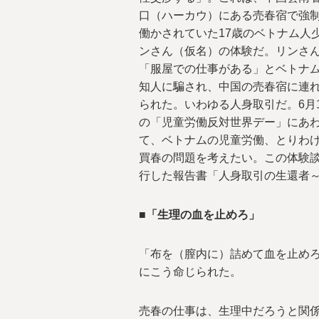
口（ハーカウ）にある売春宿で強
働かされていた17歳のベトナム人
ンさん（仮名）の体験だ。リンさ
「服屋での仕事がある」とベトナ
知人に騙され、中国の売春宿に連
られた。いわゆる人身取引だ。6月1
の「児童労働反対世界デー」にあ
て、ベトナムの児童労働、とりわ
買春の問題を考えたい。この体験
行した報告書「人身取引の生還者
■「生理の血を止めろ」
「布を（膣内に）詰めて血を止め
にこう命じられた。
売春の仕事は、生理中だろうと関係