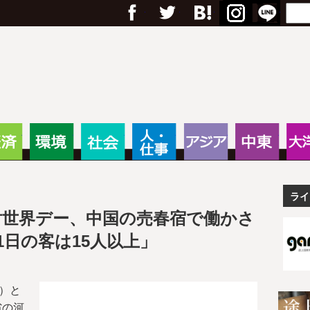
フェイスブック
Twitter
Google+
はてブ
RSS
Menu
Search
anas – 途上国・国際協力に
・教育
経済
環境
社会
人・仕事
アジア
中東
ライ
対世界デー、中国の売春宿で働かさ
日の客は15人以上」
）と
省の河