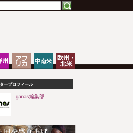
特化したNPOメディア
大洋州
アフリカ
中南米
欧州・北米
タープロフィール
ganas編集部