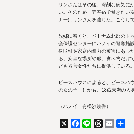
リンさんはその後、深刻な病気に
い。そのため「売春宿で働きたい
ナーはリンさんを信じた。こうし
故郷に着くと、ベトナム北部のト
会保護センターにハノイの避難施
身取引や家庭内暴力の被害にあっ
る。安全な場所や服、食べ物だけ
ども被害女性たちに提供している
ピースハウスによると、ピースハウ
の女の子。しかも、18歳未満の人
（ハノイ＝有松沙綾香）
X
Facebook
Line
Threads
Email
共
有