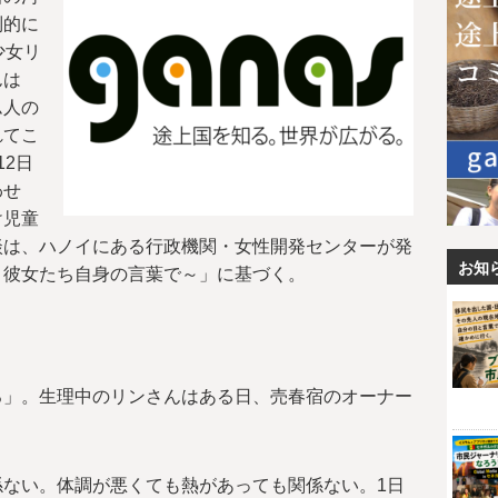
制的に
少女リ
んは
ム人の
れてこ
2日
わせ
け児童
談は、ハノイにある行政機関・女性開発センターが発
お知
～彼女たち自身の言葉で～」に基づく。
ろ」。生理中のリンさんはある日、売春宿のオーナー
ない。体調が悪くても熱があっても関係ない。1日