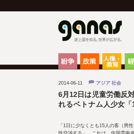
g
紛争
政策
人権
2014-06-11
アジア
社会
6月12日は児童労働反
れるベトナム人少女「1
「1日に少なくとも15人の客（男性
性交渉する」。これは、中国雲南