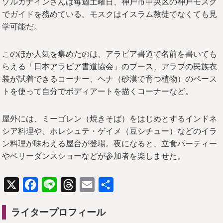
ゾルカナインさんは毎週土曜日、神戸市中央区の神戸モスク
でガイドを務めている。モスクはイスラム教徒でなくても見
学可能だ。
このほか人気を集めたのは、アラビア書道で名前を書いても
らえる「日本アラビア書道協会」のブース、アラブの民族衣
装が試着できるコーナー、ヘナ（砂漠で育つ植物）のペース
トを使って自分でボディアートを描くコーナーなど。
屋外には、ミーゴレン（焼きそば）をはじめとするインドネ
シア料理や、ホレシュテ・ゲイメ（豆シチュー）などのイラ
ン料理が味わえる屋台が登場。夜になると、立食パーティー
やベリーダンスショーなどが参加者を楽しませた。
X
Facebook
Line
Threads
Email
共
有
ライタープロフィール