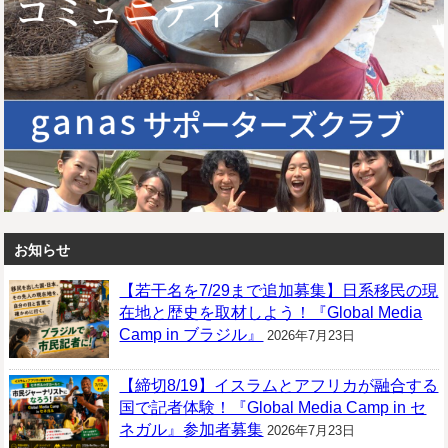
お知らせ
【若干名を7/29まで追加募集】日系移民の現
在地と歴史を取材しよう！『Global Media
Camp in ブラジル』
2026年7月23日
【締切8/19】イスラムとアフリカが融合する
国で記者体験！『Global Media Camp in セ
ネガル』参加者募集
2026年7月23日