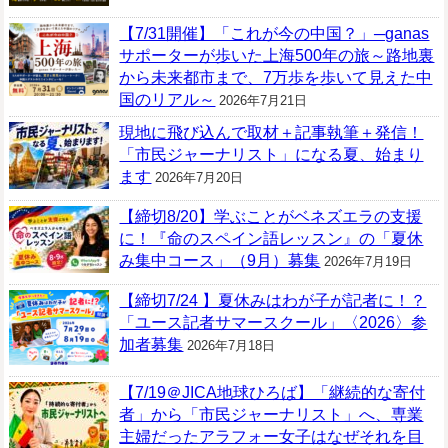
【7/31開催】「これが今の中国？」─ganas
サポーターが歩いた上海500年の旅～路地裏
から未来都市まで、7万歩を歩いて見えた中
国のリアル～
2026年7月21日
現地に飛び込んで取材＋記事執筆＋発信！
「市民ジャーナリスト」になる夏、始まり
ます
2026年7月20日
【締切8/20】学ぶことがベネズエラの支援
に！『命のスペイン語レッスン』の「夏休
み集中コース」（9月）募集
2026年7月19日
【締切7/24 】夏休みはわが子が記者に！？
「ユース記者サマースクール」〈2026〉参
加者募集
2026年7月18日
【7/19＠JICA地球ひろば】「継続的な寄付
者」から「市民ジャーナリスト」へ、専業
主婦だったアラフォー女子はなぜそれを目