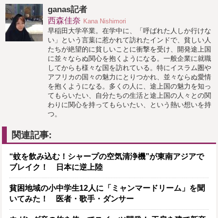
ganas記者
西森佳奈
Kana Nishimori
早稲田大学卒業。在学中に、「呼ばれた人しか行けな
い」という言葉に惹かれて訪れたインドで、貧しい人
たちが絶望的に貧しいことに衝撃を受け、開発途上国
に並々ならぬ関心を抱くようになる。一般企業に就職
してからも様々な国を訪れている。特にイスラム圏や
アフリカの国々の魅力にとりつかれ、並々ならぬ愛情
を抱くようになる。多くの人に、途上国の魅力を知っ
てもらいたい、自分たちの生活と途上国の人々との関
わりに関心を持ってもらいたい、という熱い想いを持
つ。
関連記事:
“蚊を飲み込む！シャープの空気清浄機”が東南アジアで
ブレイク！ 日本に逆上陸
貧困地域の小中学生12人に「ミャンマードリーム」を聞
いてみた！ 医者・歌手・ダンサー