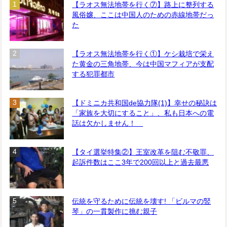
【ラオス無法地帯を行く⑦】路上に整列する
風俗嬢、ここは中国人のための赤線地帯だっ
た
【ラオス無法地帯を行く①】ケシ栽培で栄え
た黄金の三角地帯、今は中国マフィアが支配
する犯罪都市
【ドミニカ共和国de協力隊(1)】幸せの秘訣は
「家族を大切にすること」、私も日本への電
話は欠かしません！
【タイ選挙特集②】王室改革を阻む不敬罪、
起訴件数はここ3年で200回以上と過去最悪
伝統を守るために伝統を壊す! 「ビルマの竪
琴」の一貫製作に挑む親子