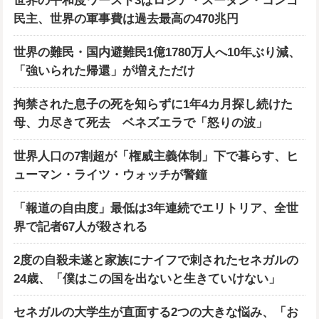
世界の平和度ワースト3はロシア・スーダン・コンゴ
民主、世界の軍事費は過去最高の470兆円
世界の難民・国内避難民1億1780万人へ10年ぶり減、
「強いられた帰還」が増えただけ
拘禁された息子の死を知らずに1年4カ月探し続けた
母、力尽きて死去 ベネズエラで「怒りの波」
世界人口の7割超が「権威主義体制」下で暮らす、ヒ
ューマン・ライツ・ウォッチが警鐘
「報道の自由度」最低は3年連続でエリトリア、全世
界で記者67人が殺される
2度の自殺未遂と家族にナイフで刺されたセネガルの
24歳、「僕はこの国を出ないと生きていけない」
セネガルの大学生が直面する2つの大きな悩み、「お