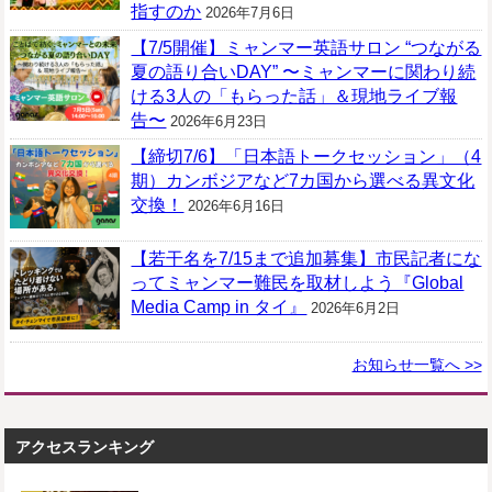
指すのか
2026年7月6日
【7/5開催】ミャンマー英語サロン “つながる
夏の語り合いDAY” 〜ミャンマーに関わり続
ける3人の「もらった話」＆現地ライブ報
告〜
2026年6月23日
【締切7/6】「日本語トークセッション」（4
期）カンボジアなど7カ国から選べる異文化
交換！
2026年6月16日
【若干名を7/15まで追加募集】市民記者にな
ってミャンマー難民を取材しよう『Global
Media Camp in タイ』
2026年6月2日
お知らせ一覧へ >>
アクセスランキング