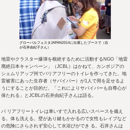
グローバルフェスタJAPAN2014に出展したブースで（右
が石井由紀子さん）
地雷やクラスター爆弾を根絶するために活動するNGO「地雷
廃絶日本キャンペーン」（JCBL）はかねて、カンボジアの
シェムリアップ州でバリアフリーのトイレを作ってきた。地
雷被害にあった生存者（サバイバー）が1人で用を足せるよ
うにすることが目的だ。「これによりサバイバーも自尊心が
保たれる」とJCBLの石井由紀子さんは語る。
バ リアフリートイレは車いすで入れる広いスペースを備え
る。体も洗える。壁があり鍵もかかるので女性もレイプなど
の危険にさらされず安心して水浴びができ る。石井さんは