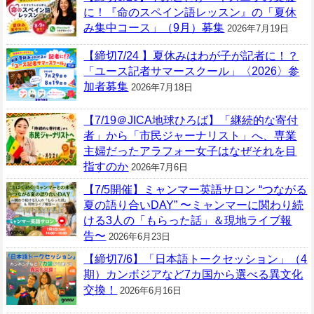
に！『命のスペイン語レッスン』の「夏休
み集中コース」（9月）募集
2026年7月19日
【締切7/24 】夏休みはわが子が記者に！？
「ユース記者サマースクール」〈2026〉参
加者募集
2026年7月18日
【7/19＠JICA地球ひろば】「継続的な寄付
者」から「市民ジャーナリスト」へ、専業
主婦だったアラフォー女子はなぜそれを目
指すのか
2026年7月6日
【7/5開催】ミャンマー英語サロン “つながる
夏の語り合いDAY” 〜ミャンマーに関わり続
ける3人の「もらった話」＆現地ライブ報
告〜
2026年6月23日
【締切7/6】「日本語トークセッション」（4
期）カンボジアなど7カ国から選べる異文化
交換！
2026年6月16日