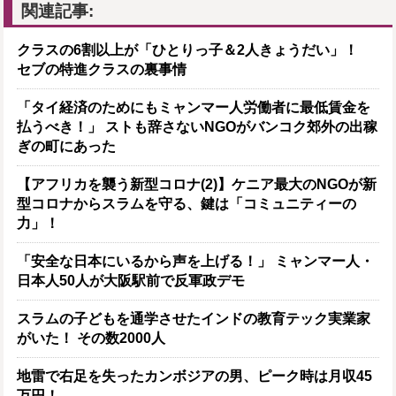
関連記事:
クラスの6割以上が「ひとりっ子＆2人きょうだい」！
セブの特進クラスの裏事情
「タイ経済のためにもミャンマー人労働者に最低賃金を
払うべき！」 ストも辞さないNGOがバンコク郊外の出稼
ぎの町にあった
【アフリカを襲う新型コロナ(2)】ケニア最大のNGOが新
型コロナからスラムを守る、鍵は「コミュニティーの
力」！
「安全な日本にいるから声を上げる！」 ミャンマー人・
日本人50人が大阪駅前で反軍政デモ
スラムの子どもを通学させたインドの教育テック実業家
がいた！ その数2000人
地雷で右足を失ったカンボジアの男、ピーク時は月収45
万円！