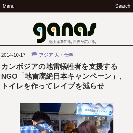
Menu
Search
ga
2014-10-17
アジア
人・仕事
カンボジアの地雷犠牲者を支援する
NGO「地雷廃絶日本キャンペーン」、
トイレを作ってレイプを減らせ