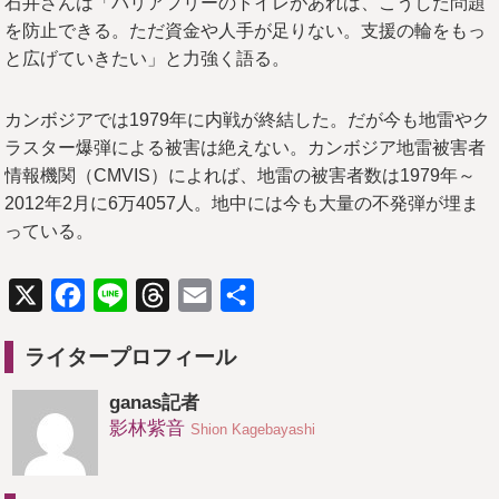
石井さんは「バリアフリーのトイレがあれば、こうした問題
を防止できる。ただ資金や人手が足りない。支援の輪をもっ
と広げていきたい」と力強く語る。
カンボジアでは1979年に内戦が終結した。だが今も地雷やク
ラスター爆弾による被害は絶えない。カンボジア地雷被害者
情報機関（CMVIS）によれば、地雷の被害者数は1979年～
2012年2月に6万4057人。地中には今も大量の不発弾が埋ま
っている。
X
Facebook
Line
Threads
Email
共
有
ライタープロフィール
ganas記者
影林紫音
Shion Kagebayashi