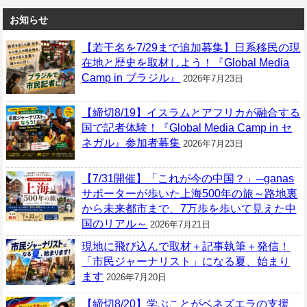
お知らせ
【若干名を7/29まで追加募集】日系移民の現
在地と歴史を取材しよう！『Global Media
Camp in ブラジル』
2026年7月23日
【締切8/19】イスラムとアフリカが融合する
国で記者体験！『Global Media Camp in セ
ネガル』参加者募集
2026年7月23日
【7/31開催】「これが今の中国？」─ganas
サポーターが歩いた上海500年の旅～路地裏
から未来都市まで、7万歩を歩いて見えた中
国のリアル～
2026年7月21日
現地に飛び込んで取材＋記事執筆＋発信！
「市民ジャーナリスト」になる夏、始まり
ます
2026年7月20日
【締切8/20】学ぶことがベネズエラの支援