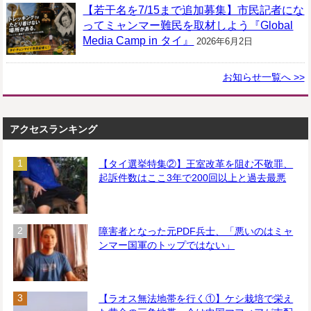
【若干名を7/15まで追加募集】市民記者にな
ってミャンマー難民を取材しよう『Global
Media Camp in タイ』
2026年6月2日
お知らせ一覧へ >>
アクセスランキング
【タイ選挙特集②】王室改革を阻む不敬罪、
起訴件数はここ3年で200回以上と過去最悪
障害者となった元PDF兵士、「悪いのはミャ
ンマー国軍のトップではない」
【ラオス無法地帯を行く①】ケシ栽培で栄え