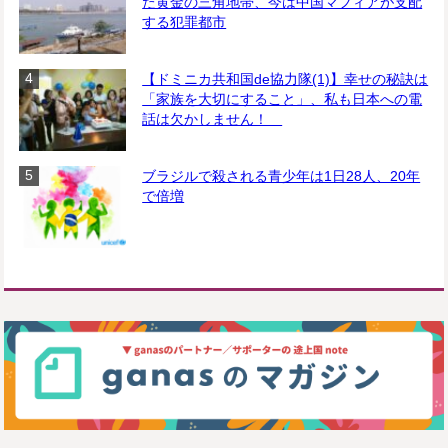
た黄金の三角地帯、今は中国マフィアが支配
する犯罪都市
【ドミニカ共和国de協力隊(1)】幸せの秘訣は
「家族を大切にすること」、私も日本への電
話は欠かしません！
ブラジルで殺される青少年は1日28人、20年
で倍増