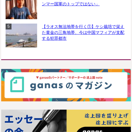
ンマー国軍のトップではない」
【ラオス無法地帯を行く①】ケシ栽培で栄え
た黄金の三角地帯、今は中国マフィアが支配
する犯罪都市