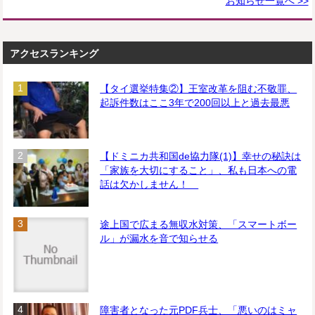
お知らせ一覧へ >>
アクセスランキング
【タイ選挙特集②】王室改革を阻む不敬罪、
起訴件数はここ3年で200回以上と過去最悪
【ドミニカ共和国de協力隊(1)】幸せの秘訣は
「家族を大切にすること」、私も日本への電
話は欠かしません！
途上国で広まる無収水対策、「スマートボー
ル」が漏水を音で知らせる
障害者となった元PDF兵士、「悪いのはミャ