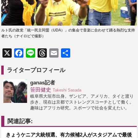
ルト氏の政党「統一民主同盟（UDA）」の集会で音楽に合わせて踊る熱烈な支持
者たち（ナイロビで撮影）
X
Facebook
Line
Threads
Email
共
有
ライタープロフィール
ganas記者
笹田健史
Takeshi Sasada
岐阜県大垣市出身。ザンビア、アメリカ、タイと渡り
歩き、現在は京都でストレングスコーチとして働く。
趣味はアフリカ研究。スポーツで社会を変えたい。
関連記事:
きょうケニア大統領選、有力候補2人がスタジアムで最後