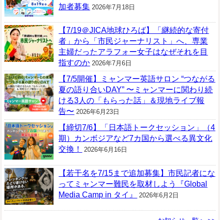
加者募集
2026年7月18日
【7/19＠JICA地球ひろば】「継続的な寄付
者」から「市民ジャーナリスト」へ、専業
主婦だったアラフォー女子はなぜそれを目
指すのか
2026年7月6日
【7/5開催】ミャンマー英語サロン “つながる
夏の語り合いDAY” 〜ミャンマーに関わり続
ける3人の「もらった話」＆現地ライブ報
告〜
2026年6月23日
【締切7/6】「日本語トークセッション」（4
期）カンボジアなど7カ国から選べる異文化
交換！
2026年6月16日
【若干名を7/15まで追加募集】市民記者にな
ってミャンマー難民を取材しよう『Global
Media Camp in タイ』
2026年6月2日