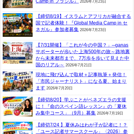
Camp in ブラジル』
2026年7月23日
【締切8/19】イスラムとアフリカが融合する
国で記者体験！『Global Media Camp in セ
ネガル』参加者募集
2026年7月23日
【7/31開催】「これが今の中国？」─ganas
サポーターが歩いた上海500年の旅～路地裏
から未来都市まで、7万歩を歩いて見えた中
国のリアル～
2026年7月21日
現地に飛び込んで取材＋記事執筆＋発信！
「市民ジャーナリスト」になる夏、始まり
ます
2026年7月20日
【締切8/20】学ぶことがベネズエラの支援
に！『命のスペイン語レッスン』の「夏休
み集中コース」（9月）募集
2026年7月19日
【締切7/24 】夏休みはわが子が記者に！？
「ユース記者サマースクール」〈2026〉参