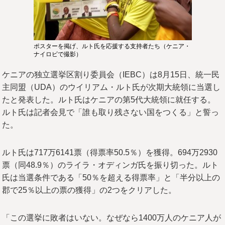
ポスターを掲げ、ルト氏を応援する支持者たち（ケニア・
ナイロビで撮影）
ケニアの独立選挙区割り委員会（IEBC）は8月15日、統一民
主同盟（UDA）のウイリアム・ルト氏が次期大統領に当選し
たと発表した。ルト氏はケニアの第5代大統領に就任する。
ルト氏は記者会見で「誰も取り残さない国をつくる」と誓っ
た。
ルト氏は717万6141票（得票率50.5％）を獲得。694万2930
票（同48.9％）のライラ・オディンガ氏を振り切った。ルト
氏は当選条件である「50％を超える得票率」と「半分以上の
郡で25％以上の票の獲得」の2つをクリアした。
「この選挙に敗者はいない。なぜなら1400万人のケニア人が