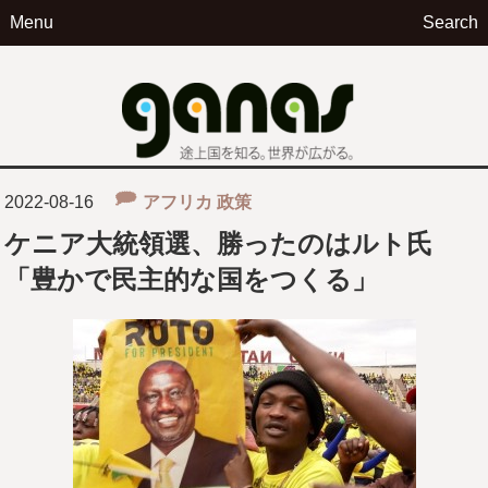
Menu
Search
ga
2022-08-16
アフリカ
政策
ケニア大統領選、勝ったのはルト氏
「豊かで民主的な国をつくる」