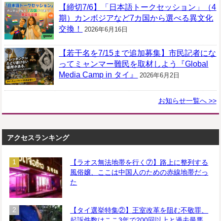
【締切7/6】「日本語トークセッション」（4
期）カンボジアなど7カ国から選べる異文化
交換！
2026年6月16日
【若干名を7/15まで追加募集】市民記者にな
ってミャンマー難民を取材しよう『Global
Media Camp in タイ』
2026年6月2日
お知らせ一覧へ >>
アクセスランキング
【ラオス無法地帯を行く⑦】路上に整列する
風俗嬢、ここは中国人のための赤線地帯だっ
た
【タイ選挙特集②】王室改革を阻む不敬罪、
起訴件数はここ3年で200回以上と過去最悪