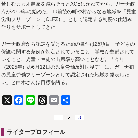
苦しむカカオ農家を減らそうとACEはかねてから、ガーナ政
府が2018年に始めた、10前後の町や村からなる地域を「児童
労働フリーゾーン（CLFZ）」として認定する制度の仕組み
作りをサポートしてきた。
ガーナ政府から認定を受けるための条件は25項目。子どもの
保護に関する条例が制定されていること、学校が整備されて
いること、児童・生徒の出席率が高いことなど。「今年
（2025年）の6月12日の児童労働反対世界デーに、ガーナ初
の児童労働フリーゾーンとして認定された地域を発表した
い」と白木さんは目標を語る。
X
Facebook
Line
Threads
Email
共
有
1
2
3
ライタープロフィール