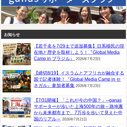
お知らせ
【若干名を7/29まで追加募集】日系移民の現
在地と歴史を取材しよう！『Global Media
Camp in ブラジル』
2026年7月23日
【締切8/19】イスラムとアフリカが融合する
国で記者体験！『Global Media Camp in セ
ネガル』参加者募集
2026年7月23日
【7/31開催】「これが今の中国？」─ganas
サポーターが歩いた上海500年の旅～路地裏
から未来都市まで、7万歩を歩いて見えた中
国のリアル～
2026年7月21日