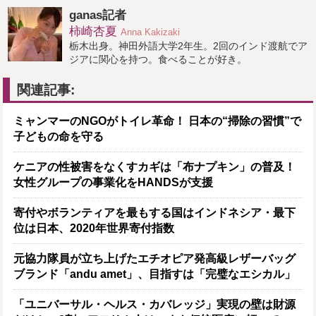
ganas記者
柿崎杏夏
Anna Kakizaki
栃木出身。神田外語大学2年生。2回のインド渡航でア
ジアに関心を持つ。食べることが好き。
関連記事:
ミャンマーのNGOがトイレ革命！ 日本の“掃除の習慣”で
子どもの命を守る
ケニアの性被害をなくすカギは「布ナプキン」の普及！
女性グループの事業化をHANDSが支援
寄付やボランティアを最もする国はインドネシア・最下
位は日本、2020年世界寄付指数
元協力隊員が立ち上げたエチオピア発高級レザーバッグ
ブランド「andu amet」、目指すは「完璧なエシカル」
「ユニバーサル・ヘルス・カバレッジ」実現の壁は財源