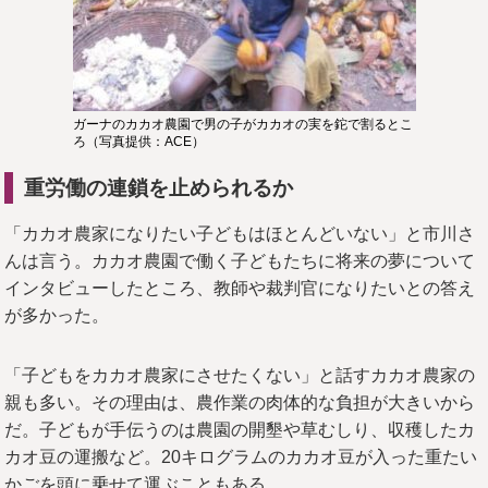
ガーナのカカオ農園で男の子がカカオの実を鉈で割るとこ
ろ（写真提供：ACE）
重労働の連鎖を止められるか
「カカオ農家になりたい子どもはほとんどいない」と市川さ
んは言う。カカオ農園で働く子どもたちに将来の夢について
インタビューしたところ、教師や裁判官になりたいとの答え
が多かった。
「子どもをカカオ農家にさせたくない」と話すカカオ農家の
親も多い。その理由は、農作業の肉体的な負担が大きいから
だ。子どもが手伝うのは農園の開墾や草むしり、収穫したカ
カオ豆の運搬など。20キログラムのカカオ豆が入った重たい
かごを頭に乗せて運ぶこともある。