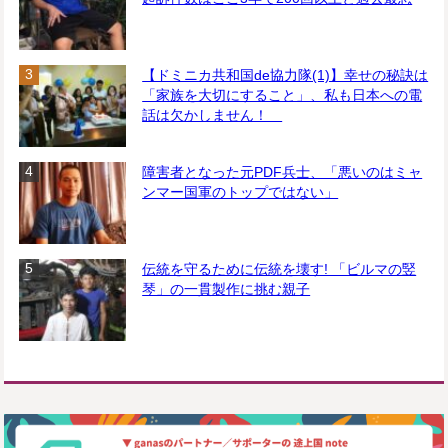
【ドミニカ共和国de協力隊(1)】幸せの秘訣は
「家族を大切にすること」、私も日本への電
話は欠かしません！
障害者となった元PDF兵士、「悪いのはミャ
ンマー国軍のトップではない」
伝統を守るために伝統を壊す! 「ビルマの竪
琴」の一貫製作に挑む親子