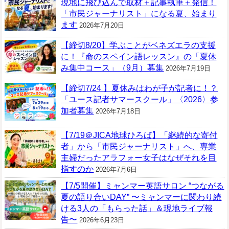
現地に飛び込んで取材＋記事執筆＋発信！
「市民ジャーナリスト」になる夏、始まり
ます
2026年7月20日
【締切8/20】学ぶことがベネズエラの支援
に！『命のスペイン語レッスン』の「夏休
み集中コース」（9月）募集
2026年7月19日
【締切7/24 】夏休みはわが子が記者に！？
「ユース記者サマースクール」〈2026〉参
加者募集
2026年7月18日
【7/19＠JICA地球ひろば】「継続的な寄付
者」から「市民ジャーナリスト」へ、専業
主婦だったアラフォー女子はなぜそれを目
指すのか
2026年7月6日
【7/5開催】ミャンマー英語サロン “つながる
夏の語り合いDAY” 〜ミャンマーに関わり続
ける3人の「もらった話」＆現地ライブ報
告〜
2026年6月23日