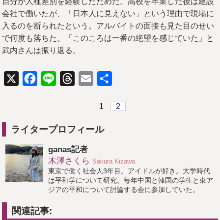
自分が人種差別を経験したためだ。高校を卒業した後は建設
会社で働いたが、「日本人に見えない」という理由で現場に
入るのを断られたという。アルバイトの面接も見た目のせい
で何度も落ちた。「このころは一番の絶望を感じていた」と
武内さんは振り返る。
X
Facebook
Line
Threads
Email
共
有
1
2
ライタープロフィール
ganas記者
木澤さくら
Sakura Kizawa
東京で働く社会人3年目。アイドルが好き。大学時代
は平和学について研究。毎年中国と韓国の学生と東ア
ジアの平和について討論する会に参加していた。
関連記事: