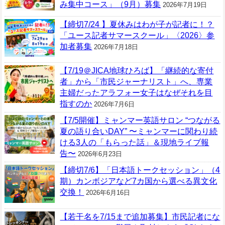
み集中コース」（9月）募集
2026年7月19日
【締切7/24 】夏休みはわが子が記者に！？
「ユース記者サマースクール」〈2026〉参
加者募集
2026年7月18日
【7/19＠JICA地球ひろば】「継続的な寄付
者」から「市民ジャーナリスト」へ、専業
主婦だったアラフォー女子はなぜそれを目
指すのか
2026年7月6日
【7/5開催】ミャンマー英語サロン “つながる
夏の語り合いDAY” 〜ミャンマーに関わり続
ける3人の「もらった話」＆現地ライブ報
告〜
2026年6月23日
【締切7/6】「日本語トークセッション」（4
期）カンボジアなど7カ国から選べる異文化
交換！
2026年6月16日
【若干名を7/15まで追加募集】市民記者にな