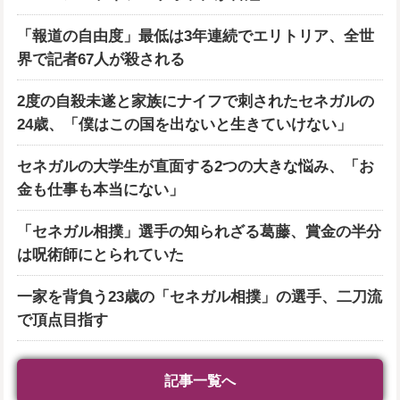
「報道の自由度」最低は3年連続でエリトリア、全世
界で記者67人が殺される
2度の自殺未遂と家族にナイフで刺されたセネガルの
24歳、「僕はこの国を出ないと生きていけない」
セネガルの大学生が直面する2つの大きな悩み、「お
金も仕事も本当にない」
「セネガル相撲」選手の知られざる葛藤、賞金の半分
は呪術師にとられていた
一家を背負う23歳の「セネガル相撲」の選手、二刀流
で頂点目指す
記事一覧へ