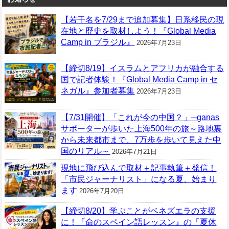
【若干名を7/29まで追加募集】日系移民の現
在地と歴史を取材しよう！『Global Media
Camp in ブラジル』
2026年7月23日
【締切8/19】イスラムとアフリカが融合する
国で記者体験！『Global Media Camp in セ
ネガル』参加者募集
2026年7月23日
【7/31開催】「これが今の中国？」─ganas
サポーターが歩いた上海500年の旅～路地裏
から未来都市まで、7万歩を歩いて見えた中
国のリアル～
2026年7月21日
現地に飛び込んで取材＋記事執筆＋発信！
「市民ジャーナリスト」になる夏、始まり
ます
2026年7月20日
【締切8/20】学ぶことがベネズエラの支援
に！『命のスペイン語レッスン』の「夏休