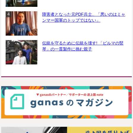
障害者となった元PDF兵士、「悪いのはミャ
ンマー国軍のトップではない」
伝統を守るために伝統を壊す! 「ビルマの竪
琴」の一貫製作に挑む親子