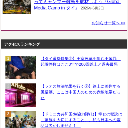
ってミャンマー難民を取材しよう『Global
Media Camp in タイ』
2026年6月2日
お知らせ一覧へ >>
アクセスランキング
【タイ選挙特集②】王室改革を阻む不敬罪、
起訴件数はここ3年で200回以上と過去最悪
【ラオス無法地帯を行く⑦】路上に整列する
風俗嬢、ここは中国人のための赤線地帯だっ
た
【ドミニカ共和国de協力隊(1)】幸せの秘訣は
「家族を大切にすること」、私も日本への電
話は欠かしません！