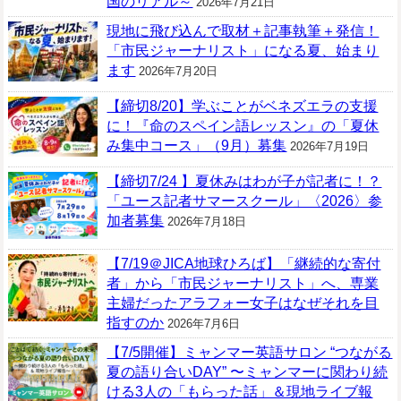
国のリアル～
2026年7月21日
現地に飛び込んで取材＋記事執筆＋発信！
「市民ジャーナリスト」になる夏、始まり
ます
2026年7月20日
【締切8/20】学ぶことがベネズエラの支援
に！『命のスペイン語レッスン』の「夏休
み集中コース」（9月）募集
2026年7月19日
【締切7/24 】夏休みはわが子が記者に！？
「ユース記者サマースクール」〈2026〉参
加者募集
2026年7月18日
【7/19＠JICA地球ひろば】「継続的な寄付
者」から「市民ジャーナリスト」へ、専業
主婦だったアラフォー女子はなぜそれを目
指すのか
2026年7月6日
【7/5開催】ミャンマー英語サロン “つながる
夏の語り合いDAY” 〜ミャンマーに関わり続
ける3人の「もらった話」＆現地ライブ報