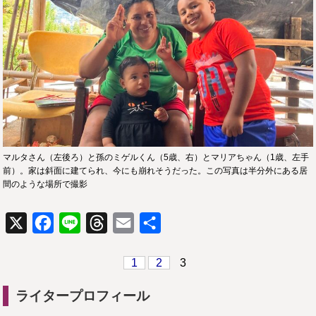
マルタさん（左後ろ）と孫のミゲルくん（5歳、右）とマリアちゃん（1歳、左手
前）。家は斜面に建てられ、今にも崩れそうだった。この写真は半分外にある居
間のような場所で撮影
X
Facebook
Line
Threads
Email
共
有
1
2
3
ライタープロフィール