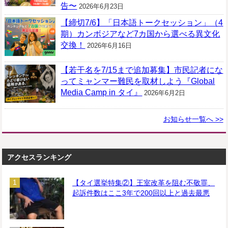
告〜
2026年6月23日
【締切7/6】「日本語トークセッション」（4
期）カンボジアなど7カ国から選べる異文化
交換！
2026年6月16日
【若干名を7/15まで追加募集】市民記者にな
ってミャンマー難民を取材しよう『Global
Media Camp in タイ』
2026年6月2日
お知らせ一覧へ >>
アクセスランキング
【タイ選挙特集②】王室改革を阻む不敬罪、
起訴件数はここ3年で200回以上と過去最悪