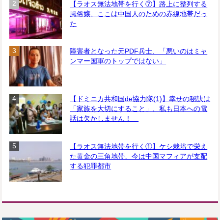
【ラオス無法地帯を行く⑦】路上に整列する
風俗嬢、ここは中国人のための赤線地帯だっ
た
障害者となった元PDF兵士、「悪いのはミャ
ンマー国軍のトップではない」
【ドミニカ共和国de協力隊(1)】幸せの秘訣は
「家族を大切にすること」、私も日本への電
話は欠かしません！
【ラオス無法地帯を行く①】ケシ栽培で栄え
た黄金の三角地帯、今は中国マフィアが支配
する犯罪都市