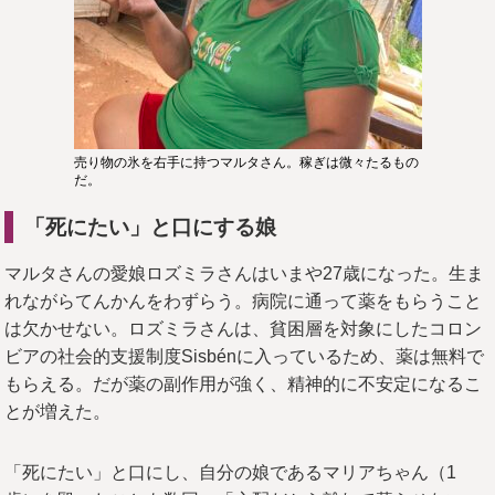
売り物の氷を右手に持つマルタさん。稼ぎは微々たるもの
だ。
「死にたい」と口にする娘
マルタさんの愛娘ロズミラさんはいまや27歳になった。生ま
れながらてんかんをわずらう。病院に通って薬をもらうこと
は欠かせない。ロズミラさんは、
貧困層を対象にしたコロン
ビアの社会的支援制度
Sisbén
に入っているため、薬は無料で
もらえる。だが薬の副作用が強く、精神的に不安定になるこ
とが増えた。
「死にたい」と口にし、自分の娘であるマリアちゃん（1