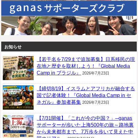
お知らせ
【若干名を7/29まで追加募集】日系移民の現
在地と歴史を取材しよう！『Global Media
Camp in ブラジル』
2026年7月23日
【締切8/19】イスラムとアフリカが融合する
国で記者体験！『Global Media Camp in セ
ネガル』参加者募集
2026年7月23日
【7/31開催】「これが今の中国？」─ganas
サポーターが歩いた上海500年の旅～路地裏
から未来都市まで、7万歩を歩いて見えた中