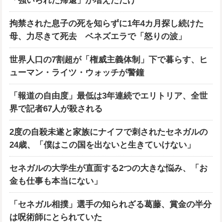
「強いられた帰還」が増えただけ
拘禁された息子の死を知らずに1年4カ月探し続けた
母、力尽きて死去 ベネズエラで「怒りの波」
世界人口の7割超が「権威主義体制」下で暮らす、ヒ
ューマン・ライツ・ウォッチが警鐘
「報道の自由度」最低は3年連続でエリトリア、全世
界で記者67人が殺される
2度の自殺未遂と家族にナイフで刺されたセネガルの
24歳、「僕はこの国を出ないと生きていけない」
セネガルの大学生が直面する2つの大きな悩み、「お
金も仕事も本当にない」
「セネガル相撲」選手の知られざる葛藤、賞金の半分
は呪術師にとられていた