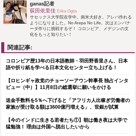
ganas記者
荻田依里佳
Erika Ogita
サセックス大学院在学中。南米大好き。アレパ作れる
ようになりました。No Arepa No Life。次はエンパナ
ーダ作りに挑戦するぞ！ コロンビア、メデジンの文
化をもっと知りたい！
関連記事:
コロンビア歴13年の日本語教師・羽田野香里さん、日本
語や折り紙を学べる日本文化センター立ち上げる！
【ロヒンギャ政党のチョーソーアウン幹事長 独占インタ
ビュー（中）】11月8日の総選挙に願いをかける
送金手数料を5％へ下げると「アフリカ人出稼ぎ労働者の
家族が受け取る額は3600億円増える」、世銀が試算
【今のインドに生きる若者たち①】朝は働き夜は大学で
猛勉強！ 理由は外国へ脱出したいから