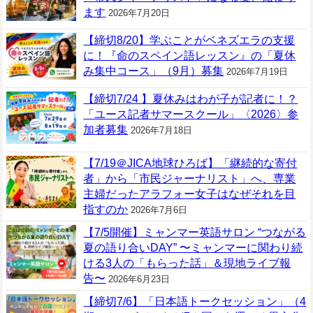
ます
2026年7月20日
【締切8/20】学ぶことがベネズエラの支援
に！『命のスペイン語レッスン』の「夏休
み集中コース」（9月）募集
2026年7月19日
【締切7/24 】夏休みはわが子が記者に！？
「ユース記者サマースクール」〈2026〉参
加者募集
2026年7月18日
【7/19＠JICA地球ひろば】「継続的な寄付
者」から「市民ジャーナリスト」へ、専業
主婦だったアラフォー女子はなぜそれを目
指すのか
2026年7月6日
【7/5開催】ミャンマー英語サロン “つながる
夏の語り合いDAY” 〜ミャンマーに関わり続
ける3人の「もらった話」＆現地ライブ報
告〜
2026年6月23日
【締切7/6】「日本語トークセッション」（4