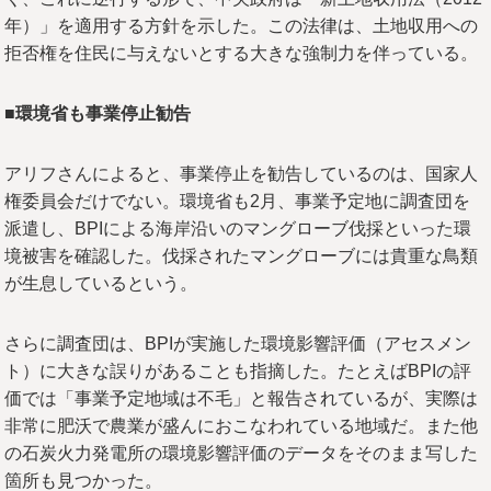
年）」を適用する方針を示した。この法律は、土地収用への
拒否権を住民に与えないとする大きな強制力を伴っている。
■環境省も事業停止勧告
アリフさんによると、事業停止を勧告しているのは、国家人
権委員会だけでない。環境省も2月、事業予定地に調査団を
派遣し、BPIによる海岸沿いのマングローブ伐採といった環
境被害を確認した。伐採されたマングローブには貴重な鳥類
が生息しているという。
さらに調査団は、BPIが実施した環境影響評価（アセスメン
ト）に大きな誤りがあることも指摘した。たとえばBPIの評
価では「事業予定地域は不毛」と報告されているが、実際は
非常に肥沃で農業が盛んにおこなわれている地域だ。また他
の石炭火力発電所の環境影響評価のデータをそのまま写した
箇所も見つかった。