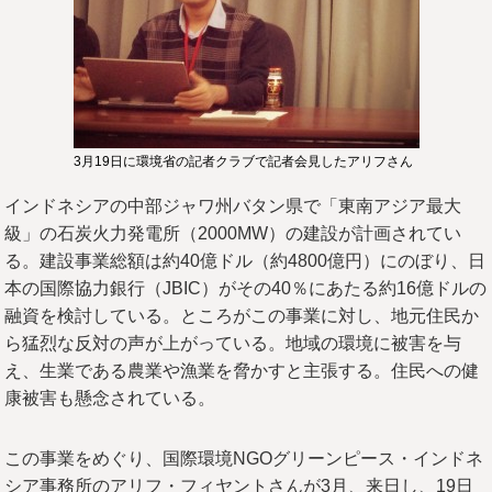
3月19日に環境省の記者クラブで記者会見したアリフさん
インドネシアの中部ジャワ州バタン県で「東南アジア最大
級」の石炭火力発電所（2000MW）の建設が計画されてい
る。建設事業総額は約40億ドル（約4800億円）にのぼり、日
本の国際協力銀行（JBIC）がその40％にあたる約16億ドルの
融資を検討している。ところがこの事業に対し、地元住民か
ら猛烈な反対の声が上がっている。地域の環境に被害を与
え、生業である農業や漁業を脅かすと主張する。住民への健
康被害も懸念されている。
この事業をめぐり、国際環境NGOグリーンピース・インドネ
シア事務所のアリフ・フィヤントさんが3月、来日し、19日