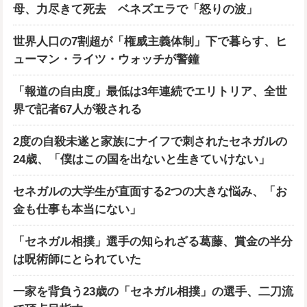
母、力尽きて死去 ベネズエラで「怒りの波」
世界人口の7割超が「権威主義体制」下で暮らす、ヒ
ューマン・ライツ・ウォッチが警鐘
「報道の自由度」最低は3年連続でエリトリア、全世
界で記者67人が殺される
2度の自殺未遂と家族にナイフで刺されたセネガルの
24歳、「僕はこの国を出ないと生きていけない」
セネガルの大学生が直面する2つの大きな悩み、「お
金も仕事も本当にない」
「セネガル相撲」選手の知られざる葛藤、賞金の半分
は呪術師にとられていた
一家を背負う23歳の「セネガル相撲」の選手、二刀流