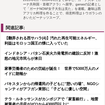
ーナ共和国・首都アクラ）へ留学。ganasの記者とし
て「ガーナNOW!女子大生は見た」を連載。趣味は西
アフリカ料理を作ることで、得意料理はトウガラシの
きいたピーナッツスープ。
関連記事:
【翻弄される西サハラ(4)】汚れた再生可能エネルギー、
利益はモロッコ国王の懐に入っていた
インドネシア・バタン石炭火力発電所の建設に反対！激
怒の地元市民らが来日
家事労働者のための労組が誕生！ 世界で5300万人のメ
イドに朗報か
パキスタンからの帰還民の子どもに“憩いの場”、NGOシ
ャンティがアフガン東部に「子どもに優しい空間」
テラ・ルネッサンスがカンボジアで「家畜銀行」、地雷
被害者の月収がゼロから4300円以上に