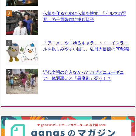
伝統を守るために伝統を壊す! 「ビルマの竪
琴」の一貫製作に挑む親子
「アニメ」や「ゆるキャラ」・・・イスラエ
ルを親しみやすい国に、駐日大使館のPR戦略
近代文明の介入なかったパプアニューギニ
ア、体調悪いと「黒魔術」疑う！？