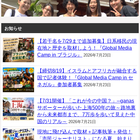
お知らせ
【若干名を7/29まで追加募集】日系移民の現
在地と歴史を取材しよう！『Global Media
Camp in ブラジル』
2026年7月23日
【締切8/19】イスラムとアフリカが融合する
国で記者体験！『Global Media Camp in セ
ネガル』参加者募集
2026年7月23日
【7/31開催】「これが今の中国？」─ganas
サポーターが歩いた上海500年の旅～路地裏
から未来都市まで、7万歩を歩いて見えた中
国のリアル～
2026年7月21日
現地に飛び込んで取材＋記事執筆＋発信！
「市民ジャーナリスト」になる夏、始まり