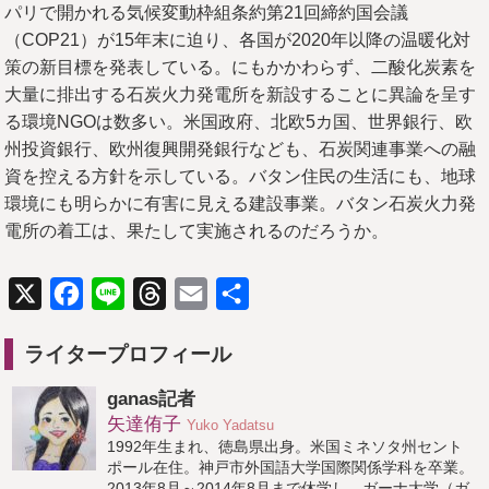
パリで開かれる気候変動枠組条約第21回締約国会議
（COP21）が15年末に迫り、各国が2020年以降の温暖化対
策の新目標を発表している。にもかかわらず、二酸化炭素を
大量に排出する石炭火力発電所を新設することに異論を呈す
る環境NGOは数多い。米国政府、北欧5カ国、世界銀行、欧
州投資銀行、欧州復興開発銀行なども、石炭関連事業への融
資を控える方針を示している。バタン住民の生活にも、地球
環境にも明らかに有害に見える建設事業。バタン石炭火力発
電所の着工は、果たして実施されるのだろうか。
X
Facebook
Line
Threads
Email
共
有
ライタープロフィール
ganas記者
矢達侑子
Yuko Yadatsu
1992年生まれ、徳島県出身。米国ミネソタ州セント
ポール在住。神戸市外国語大学国際関係学科を卒業。
2013年8月～2014年8月まで休学し、ガーナ大学（ガ