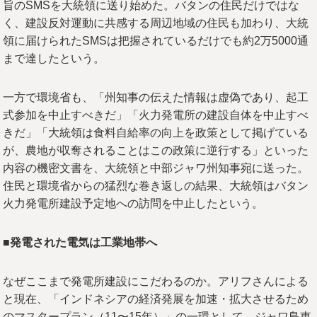
旨のSMSを大統領に送り始めた。バタンの住民だけではな
く、建設反対運動に共感する周辺地域の住民も加わり、大統
領に届けられたSMSは把握されているだけでも約2万5000通
まで達したという。
一方で環境省も、「州知事の伝えた情報は虚偽であり、起工
式参加を中止すべきだ」「火力発電所の建設自体を中止すべ
きだ」「大統領は食料自給率の向上を政策として掲げている
が、農地が収奪されることはこの政策に逆行する」といった
内容の機密文書を、大統領と中部ジャワ州知事宛に送った。
住民と環境省からの猛烈な巻き返しの結果、大統領はバタン
火力発電所建設予定地への訪問を中止したという。
■発電された電気は工業地帯へ
なぜここまで発電所建設にこだわるのか。アリフさんによる
と現在、「インドネシアの経済発展を加速・拡大させるため
のマスタープラン（11〜15年）」の一環として、ジャワ島東