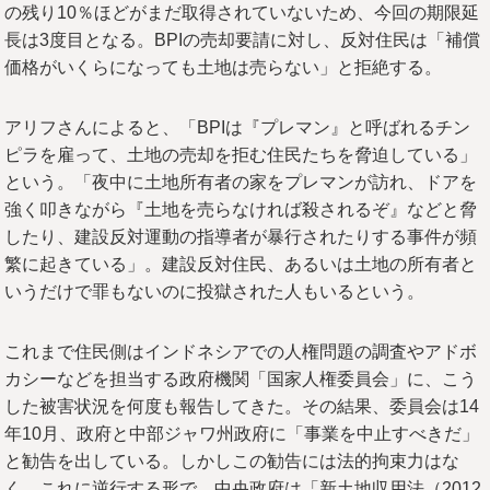
の残り10％ほどがまだ取得されていないため、今回の期限延
長は3度目となる。BPIの売却要請に対し、反対住民は「補償
価格がいくらになっても土地は売らない」と拒絶する。
アリフさんによると、「BPIは『プレマン』と呼ばれるチン
ピラを雇って、土地の売却を拒む住民たちを脅迫している」
という。「夜中に土地所有者の家をプレマンが訪れ、ドアを
強く叩きながら『土地を売らなければ殺されるぞ』などと脅
したり、建設反対運動の指導者が暴行されたりする事件が頻
繁に起きている」。建設反対住民、あるいは土地の所有者と
いうだけで罪もないのに投獄された人もいるという。
これまで住民側はインドネシアでの人権問題の調査やアドボ
カシーなどを担当する政府機関「国家人権委員会」に、こう
した被害状況を何度も報告してきた。その結果、委員会は14
年10月、政府と中部ジャワ州政府に「事業を中止すべきだ」
と勧告を出している。しかしこの勧告には法的拘束力はな
く、これに逆行する形で、中央政府は「新土地収用法（2012