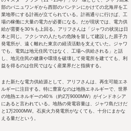
部のバニュワンギから西部のバンテンにかけての北海岸を工
業地帯にする計画が立てられている。計画通りに行けば、工
場の稼働に大量の電力が必要になる。だが現状では、電力供
給が需要を30％も上回る。アリフさんは「ジャワの状況は日
本と同じ。フクシマの人たちの危険を冒して建設した原子力
発電所が、遠く離れた東京の経済活動を支えていた。ジャワ
でも、電気は地元住民ではなく、工場へ供給される」と話
し、地元住民の健康や環境を破壊して発電所を建てても、利
益を得るのは住民ではなく産業界だと指摘する。
また新たな電力供給源として、アリフさんは、再生可能エネ
ルギーに注目する。特に豊富なのは地熱エネルギーで、世界
の地熱エネルギーの40％（約2万9000MW）がインドネシア
にあると言われている。地熱の発電容量は、ジャワ島だけだ
と1万2000MW。石炭火力発電所がなくても、十分にまかな
える量だという。