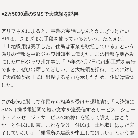
■2万5000通のSMSで大統領を説得
アリフさんによると、事業の実施になんとかこぎつけたい
BPIは、さまざまな手段を使っているという。たとえば、
「土地収用は完了した。住民は事業を歓迎している」という
偽りの情報を中部ジャワ州知事に伝えた。この情報を鵜呑み
にした中部ジャワ州知事は「15年の3月7日には起工式を実行
できる。ぜひ出席してほしい」と大統領を招待。これに対し
て大統領が起工式に出席する意向を示したため、住民は憤慨
した。
この状況に関して住民から相談を受けた環境省は「大統領に
SMS（携帯電話間で短い文章を送受信するサービス。ショー
ト・メッセージ・サービスの略称）を送って訴えてはどう
か」と住民に助言。これを受け、住民は「土地収用はまだ完
了していない」「発電所の建設を中止してほしい」という趣