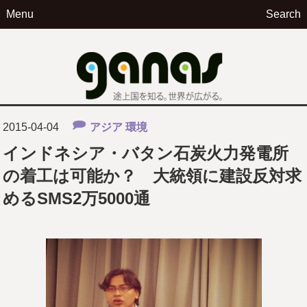
Menu
Search
ga
2015-04-04
アジア
環境
インドネシア・バタン石炭火力発電所
の着工は可能か？ 大統領に建設反対求
めるSMS2万5000通