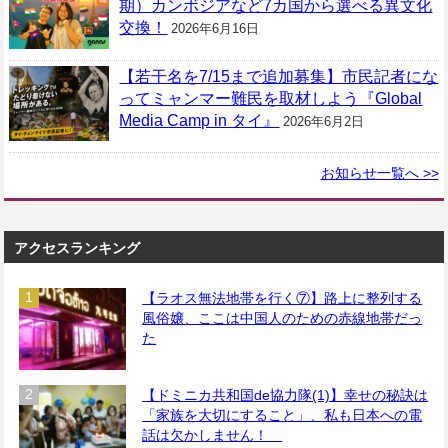
期）カンボジアなど7カ国から選べる異文化
交換！
2026年6月16日
【若干名を7/15まで追加募集】市民記者にな
ってミャンマー難民を取材しよう『Global
Media Camp in タイ』
2026年6月2日
お知らせ一覧へ >>
アクセスランキング
【ラオス無法地帯を行く⑦】路上に整列する
風俗嬢、ここは中国人のための赤線地帯だっ
た
【ドミニカ共和国de協力隊(1)】幸せの秘訣は
「家族を大切にすること」、私も日本への電
話は欠かしません！