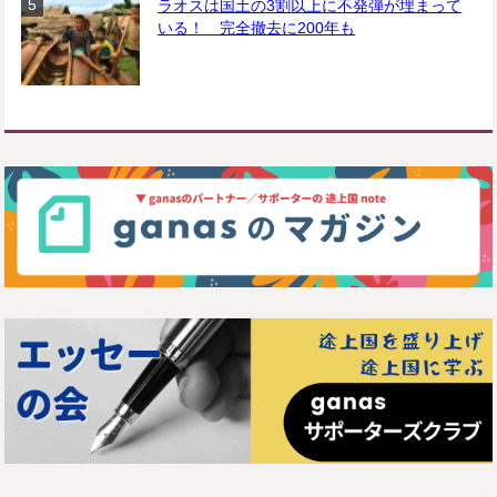
ラオスは国土の3割以上に不発弾が埋まって
いる！ 完全撤去に200年も