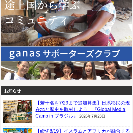
お知らせ
【若干名を7/29まで追加募集】日系移民の現
在地と歴史を取材しよう！『Global Media
Camp in ブラジル』
2026年7月23日
【締切8/19】イスラムとアフリカが融合する