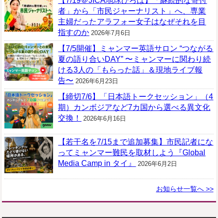
【7/19＠JICA地球ひろば】「継続的な寄付
者」から「市民ジャーナリスト」へ、専業
主婦だったアラフォー女子はなぜそれを目
指すのか
2026年7月6日
【7/5開催】ミャンマー英語サロン “つながる
夏の語り合いDAY” 〜ミャンマーに関わり続
ける3人の「もらった話」＆現地ライブ報
告〜
2026年6月23日
【締切7/6】「日本語トークセッション」（4
期）カンボジアなど7カ国から選べる異文化
交換！
2026年6月16日
【若干名を7/15まで追加募集】市民記者にな
ってミャンマー難民を取材しよう『Global
Media Camp in タイ』
2026年6月2日
お知らせ一覧へ >>