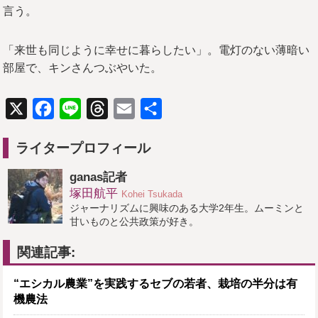
言う。
「来世も同じように幸せに暮らしたい」。電灯のない薄暗い
部屋で、キンさんつぶやいた。
X
Facebook
Line
Threads
Email
共
有
ライタープロフィール
ganas記者
塚田航平
Kohei Tsukada
ジャーナリズムに興味のある大学2年生。ムーミンと
甘いものと公共政策が好き。
関連記事:
“エシカル農業”を実践するセブの若者、栽培の半分は有
機農法