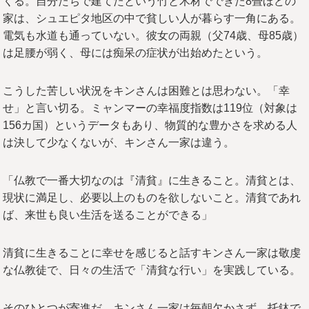
くる。自分たちで建てたという竹と木材でできた8畳ほどの
家は、シュエピタ地区の中で貧しい人が暮らす一角にある。
電気も水道も通っていない。彼女の両親（父74歳、母85歳）
は足腰が弱く、母には痴呆の症状が出始めたという。
こうした苦しい状況をキンさんは困難とは思わない。「幸
せ」と言い切る。ミャンマーの幸福度指数は119位（対象は
156カ国）というデータもあり、物質的な豊かさを求める人
は決して少なくないが、キンさん一家は違う。
「仏教で一番大切なのは『清貧』に生きること。清貧とは、
現状に満足し、必要以上のものを欲しないこと。清貧であれ
ば、来世も良い生活を送ることができる」
清貧に生きることに幸せを感じると話すキンさん一家は敬虔
な仏教徒で、日々の生活で「清貧な行い」を実践している。
そのひとつが寄進だ。キンさん一家は毎朝欠かさず、托鉢で