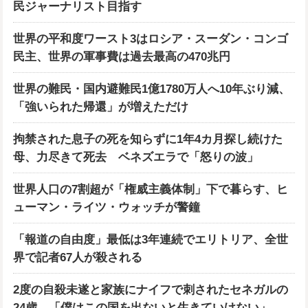
民ジャーナリスト目指す
世界の平和度ワースト3はロシア・スーダン・コンゴ
民主、世界の軍事費は過去最高の470兆円
世界の難民・国内避難民1億1780万人へ10年ぶり減、
「強いられた帰還」が増えただけ
拘禁された息子の死を知らずに1年4カ月探し続けた
母、力尽きて死去 ベネズエラで「怒りの波」
世界人口の7割超が「権威主義体制」下で暮らす、ヒ
ューマン・ライツ・ウォッチが警鐘
「報道の自由度」最低は3年連続でエリトリア、全世
界で記者67人が殺される
2度の自殺未遂と家族にナイフで刺されたセネガルの
24歳、「僕はこの国を出ないと生きていけない」