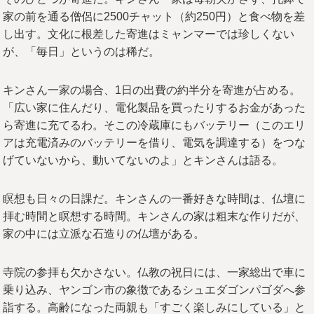
家の前を通る僧侶に2500チャット（約250円）と食べ物を差
し出す。文化に根差した寄進はミャンマーでは珍しくない
が、「毎日」というのは稀だ。
キンさん一家の場合、1日の出費の約半分を寄進が占める。
「広い家に住んだり、電化製品を買ったりするお金があった
ら寄進に充てるわ。そこの冷蔵庫にもバッテリー（このエリ
アは充電済みのバッテリーを借り、電気を調達する）をつな
げていないから、動いてないのよ」とキンさんは語る。
瞑想も日々の日課だ。キンさんの一番好きな時間は、仏壇に
拝む時間と瞑想する時間。キンさんの家は粗末な作りだが、
家の中には立派な石造りの仏壇がある。
寺院の参拝も欠かさない。仏教の祝日には、一家総出で車に
乗り込み、ヤンゴン市の象徴であるシュエダゴンパゴダへ参
詣する。高齢になった両親も「すごく楽しみにしている」と