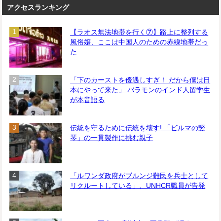
アクセスランキング
【ラオス無法地帯を行く⑦】路上に整列する
風俗嬢、ここは中国人のための赤線地帯だっ
た
「下のカーストを優遇しすぎ！ だから僕は日
本にやって来た」 バラモンのインド人留学生
が本音語る
伝統を守るために伝統を壊す! 「ビルマの竪
琴」の一貫製作に挑む親子
「ルワンダ政府がブルンジ難民を兵士として
リクルートしている」、UNHCR職員が告発