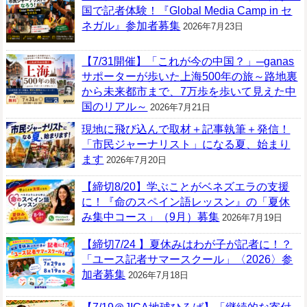
国で記者体験！『Global Media Camp in セ
ネガル』参加者募集
2026年7月23日
【7/31開催】「これが今の中国？」─ganas
サポーターが歩いた上海500年の旅～路地裏
から未来都市まで、7万歩を歩いて見えた中
国のリアル～
2026年7月21日
現地に飛び込んで取材＋記事執筆＋発信！
「市民ジャーナリスト」になる夏、始まり
ます
2026年7月20日
【締切8/20】学ぶことがベネズエラの支援
に！『命のスペイン語レッスン』の「夏休
み集中コース」（9月）募集
2026年7月19日
【締切7/24 】夏休みはわが子が記者に！？
「ユース記者サマースクール」〈2026〉参
加者募集
2026年7月18日