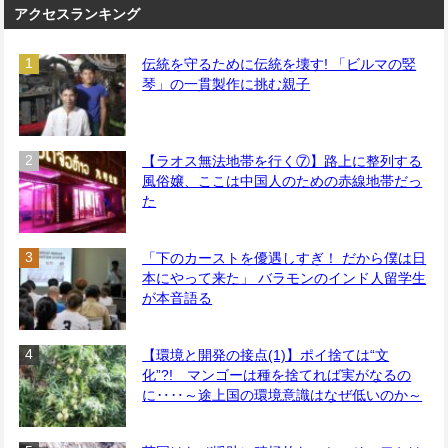
アクセスランキング
伝統を守るために伝統を壊す! 「ビルマの竪
琴」の一貫製作に挑む親子
【ラオス無法地帯を行く⑦】路上に整列する
風俗嬢、ここは中国人のための赤線地帯だっ
た
「下のカーストを優遇しすぎ！ だから僕は日
本にやって来た」 バラモンのインド人留学生
が本音語る
【環境と開発の接点(1)】ポイ捨ては“文
化”?! マンゴーは種を捨てれば実がなるの
に‥‥～途上国の環境意識はなぜ低いのか～