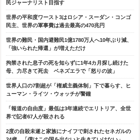
民ジャーナリスト目指す
世界の平和度ワースト3はロシア・スーダン・コンゴ
民主、世界の軍事費は過去最高の470兆円
世界の難民・国内避難民1億1780万人へ10年ぶり減、
「強いられた帰還」が増えただけ
拘禁された息子の死を知らずに1年4カ月探し続けた
母、力尽きて死去 ベネズエラで「怒りの波」
世界人口の7割超が「権威主義体制」下で暮らす、ヒ
ューマン・ライツ・ウォッチが警鐘
「報道の自由度」最低は3年連続でエリトリア、全世
界で記者67人が殺される
2度の自殺未遂と家族にナイフで刺されたセネガルの
24歳、「僕はこの国を出ないと生きていけない」