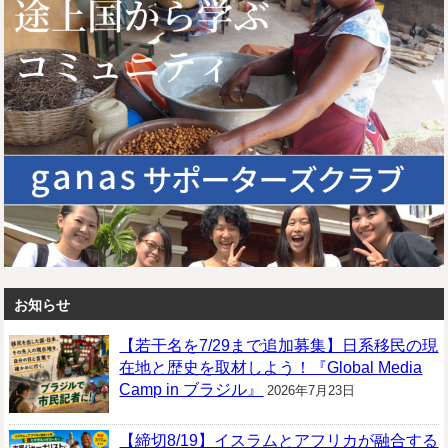
お知らせ
【若干名を7/29まで追加募集】日系移民の現
在地と歴史を取材しよう！『Global Media
Camp in ブラジル』
2026年7月23日
【締切8/19】イスラムとアフリカが融合する