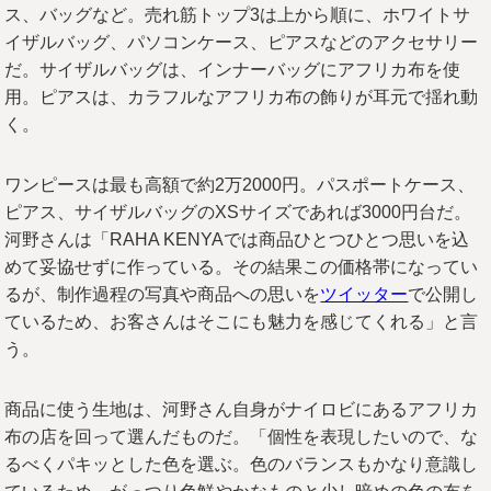
ス、バッグなど。売れ筋トップ3は上から順に、ホワイトサ
イザルバッグ、パソコンケース、ピアスなどのアクセサリー
だ。サイザルバッグは、インナーバッグにアフリカ布を使
用。ピアスは、カラフルなアフリカ布の飾りが耳元で揺れ動
く。
ワンピースは最も高額で約2万2000円。パスポートケース、
ピアス、サイザルバッグのXSサイズであれば3000円台だ。
河野さんは「RAHA KENYAでは商品ひとつひとつ思いを込
めて妥協せずに作っている。その結果この価格帯になってい
るが、制作過程の写真や商品への思いを
ツイッター
で公開し
ているため、お客さんはそこにも魅力を感じてくれる」と言
う。
商品に使う生地は、河野さん自身がナイロビにあるアフリカ
布の店を回って選んだものだ。「個性を表現したいので、な
るべくパキッとした色を選ぶ。色のバランスもかなり意識し