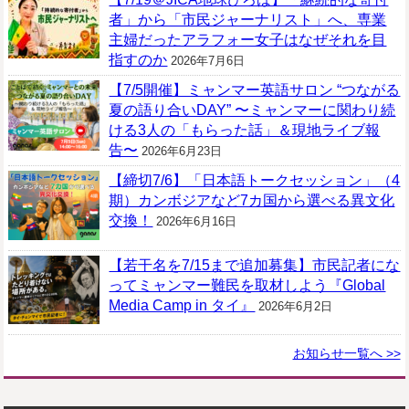
者」から「市民ジャーナリスト」へ、専業
主婦だったアラフォー女子はなぜそれを目
指すのか
2026年7月6日
【7/5開催】ミャンマー英語サロン “つながる
夏の語り合いDAY” 〜ミャンマーに関わり続
ける3人の「もらった話」＆現地ライブ報
告〜
2026年6月23日
【締切7/6】「日本語トークセッション」（4
期）カンボジアなど7カ国から選べる異文化
交換！
2026年6月16日
【若干名を7/15まで追加募集】市民記者にな
ってミャンマー難民を取材しよう『Global
Media Camp in タイ』
2026年6月2日
お知らせ一覧へ >>