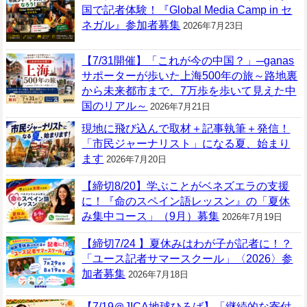
国で記者体験！『Global Media Camp in セ
ネガル』参加者募集
2026年7月23日
【7/31開催】「これが今の中国？」─ganas
サポーターが歩いた上海500年の旅～路地裏
から未来都市まで、7万歩を歩いて見えた中
国のリアル～
2026年7月21日
現地に飛び込んで取材＋記事執筆＋発信！
「市民ジャーナリスト」になる夏、始まり
ます
2026年7月20日
【締切8/20】学ぶことがベネズエラの支援
に！『命のスペイン語レッスン』の「夏休
み集中コース」（9月）募集
2026年7月19日
【締切7/24 】夏休みはわが子が記者に！？
「ユース記者サマースクール」〈2026〉参
加者募集
2026年7月18日
【7/19＠JICA地球ひろば】「継続的な寄付