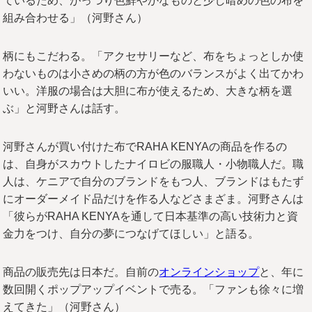
ているため、がっつり色鮮やかなものと少し暗めの色の布を
組み合わせる」（河野さん）
柄にもこだわる。「アクセサリーなど、布をちょっとしか使
わないものは小さめの柄の方が色のバランスがよく出てかわ
いい。洋服の場合は大胆に布が使えるため、大きな柄を選
ぶ」と河野さんは話す。
河野さんが買い付けた布でRAHA KENYAの商品を作るの
は、自身がスカウトしたナイロビの服職人・小物職人だ。職
人は、ケニアで自分のブランドをもつ人、ブランドはもたず
にオーダーメイド品だけを作る人などさまざま。河野さんは
「彼らがRAHA KENYAを通して日本基準の高い技術力と資
金力をつけ、自分の夢につなげてほしい」と語る。
商品の販売先は日本だ。自前の
オンラインショップ
と、年に
数回開くポップアップイベントで売る。「ファンも徐々に増
えてきた」（河野さん）